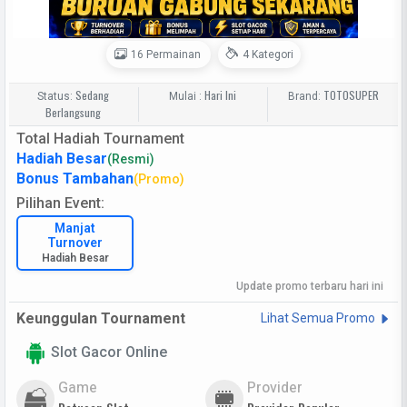
16 Permainan
4 Kategori
Sedang
Hari Ini
TOTOSUPER
Status:
Mulai
:
Brand:
Berlangsung
Total Hadiah Tournament
Hadiah Besar
(Resmi)
Bonus Tambahan
(Promo)
Pilihan Event:
Manjat
Turnover
Hadiah Besar
Update promo terbaru hari ini
Keunggulan Tournament
Lihat Semua Promo
Slot Gacor Online
Game
Provider