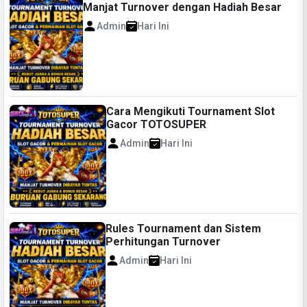
Manjat Turnover dengan Hadiah Besar
Admin
Hari Ini
Cara Mengikuti Tournament Slot
Gacor TOTOSUPER
Admin
Hari Ini
Rules Tournament dan Sistem
Perhitungan Turnover
Admin
Hari Ini