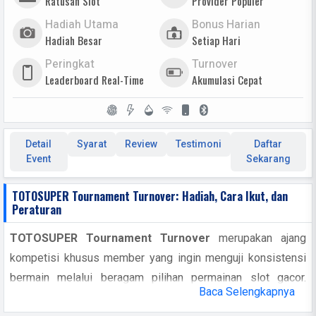
Ratusan Slot
Provider Populer
Hadiah Utama
Bonus Harian
Hadiah Besar
Setiap Hari
Peringkat
Turnover
Leaderboard Real-Time
Akumulasi Cepat
Detail
Syarat
Review
Testimoni
Daftar
Event
Sekarang
TOTOSUPER Tournament Turnover: Hadiah, Cara Ikut, dan
Peraturan
TOTOSUPER Tournament Turnover
merupakan ajang
kompetisi khusus member yang ingin menguji konsistensi
bermain melalui beragam pilihan permainan slot gacor.
Baca Selengkapnya
Dalam tournament ini, setiap aktivitas permainan yang