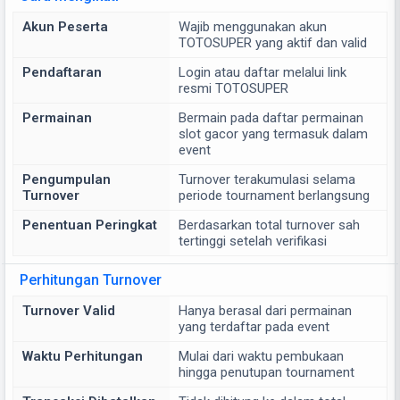
Akun Peserta
Wajib menggunakan akun
TOTOSUPER yang aktif dan valid
Pendaftaran
Login atau daftar melalui link
resmi TOTOSUPER
Permainan
Bermain pada daftar permainan
slot gacor yang termasuk dalam
event
Pengumpulan
Turnover terakumulasi selama
Turnover
periode tournament berlangsung
Penentuan Peringkat
Berdasarkan total turnover sah
tertinggi setelah verifikasi
Perhitungan Turnover
Turnover Valid
Hanya berasal dari permainan
yang terdaftar pada event
Waktu Perhitungan
Mulai dari waktu pembukaan
hingga penutupan tournament