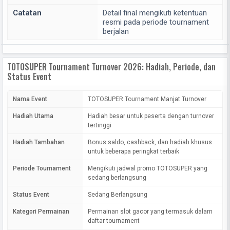
Catatan
Detail final mengikuti ketentuan
resmi pada periode tournament
berjalan
TOTOSUPER Tournament Turnover 2026: Hadiah, Periode, dan
Status Event
Nama Event
TOTOSUPER Tournament Manjat Turnover
Hadiah Utama
Hadiah besar untuk peserta dengan turnover
tertinggi
Hadiah Tambahan
Bonus saldo, cashback, dan hadiah khusus
untuk beberapa peringkat terbaik
Periode Tournament
Mengikuti jadwal promo TOTOSUPER yang
sedang berlangsung
Status Event
Sedang Berlangsung
Kategori Permainan
Permainan slot gacor yang termasuk dalam
daftar tournament