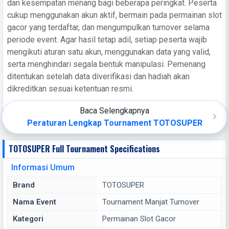
dan kesempatan menang bagi beberapa peringkat. Peserta
terbukti terjadi penyalahgunaan bonus, manipulasi turnover,
cukup menggunakan akun aktif, bermain pada permainan slot
penggunaan identitas palsu, atau tindakan lain yang
gacor yang terdaftar, dan mengumpulkan turnover selama
bertentangan dengan syarat event, maka peserta dapat
periode event. Agar hasil tetap adil, setiap peserta wajib
mengikuti aturan satu akun, menggunakan data yang valid,
didiskualifikasi dan hadiah dapat dibatalkan.
serta menghindari segala bentuk manipulasi. Pemenang
Papan peringkat dapat diperbarui secara berkala dan belum
ditentukan setelah data diverifikasi dan hadiah akan
dikreditkan sesuai ketentuan resmi.
tentu berubah secara real-time pada setiap putaran
permainan. Hasil akhir ditentukan setelah periode
Baca Selengkapnya
tournament selesai dan seluruh data peserta diverifikasi.
Peraturan Lengkap Tournament TOTOSUPER
Bila terdapat nilai turnover yang sama, penentuan posisi
TOTOSUPER Full Tournament Specifications
dapat mengikuti waktu pencapaian tercepat, total sesi
permainan, atau aturan tie-break lain yang diumumkan pada
Informasi Umum
halaman event.
Brand
TOTOSUPER
Hadiah biasanya dikreditkan ke akun pemenang setelah
Nama Event
Tournament Manjat Turnover
proses verifikasi selesai. Member wajib memastikan
Kategori
Permainan Slot Gacor
informasi akun dan metode pembayaran telah sesuai agar