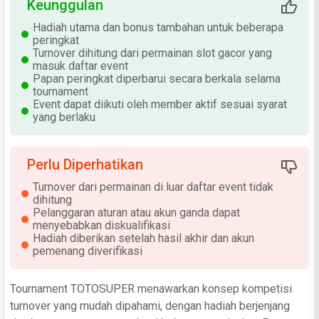
Keunggulan
Untuk berpartisipasi, member harus memiliki akun
Hadiah utama dan bonus tambahan untuk beberapa
peringkat
TOTOSUPER yang aktif, melakukan login melalui link resmi,
Turnover dihitung dari permainan slot gacor yang
lalu bermain pada permainan yang termasuk dalam daftar
masuk daftar event
Papan peringkat diperbarui secara berkala selama
tournament. Turnover hanya dihitung dari permainan dan
tournament
periode yang telah ditentukan. Transaksi di luar masa
Event dapat diikuti oleh member aktif sesuai syarat
yang berlaku
kompetisi, permainan yang tidak termasuk kategori event,
taruhan yang dibatalkan, serta aktivitas yang terindikasi
Perlu Diperhatikan
melanggar ketentuan tidak akan dimasukkan ke dalam
perhitungan.
Turnover dari permainan di luar daftar event tidak
dihitung
Pelanggaran aturan atau akun ganda dapat
Peraturan utama tournament mencakup penggunaan satu
menyebabkan diskualifikasi
akun untuk satu peserta, larangan membuat akun ganda,
Hadiah diberikan setelah hasil akhir dan akun
pemenang diverifikasi
larangan bekerja sama untuk memanipulasi peringkat, serta
kewajiban menggunakan data akun yang valid. TOTOSUPER
Tournament TOTOSUPER menawarkan konsep kompetisi
berhak melakukan pemeriksaan terhadap aktivitas peserta
turnover yang mudah dipahami, dengan hadiah berjenjang
apabila ditemukan pola permainan yang tidak wajar. Jika