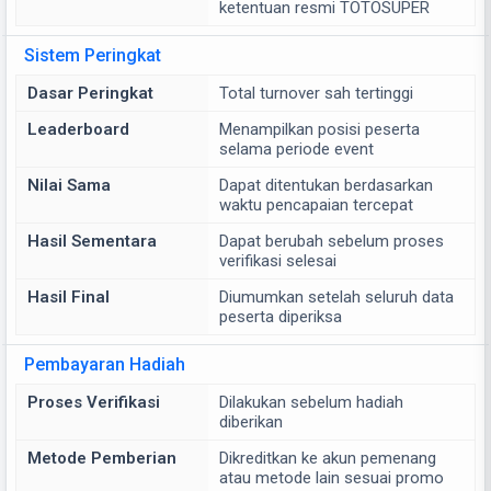
ketentuan resmi TOTOSUPER
Sistem Peringkat
Dasar Peringkat
Total turnover sah tertinggi
Leaderboard
Menampilkan posisi peserta
selama periode event
Nilai Sama
Dapat ditentukan berdasarkan
waktu pencapaian tercepat
Hasil Sementara
Dapat berubah sebelum proses
verifikasi selesai
Hasil Final
Diumumkan setelah seluruh data
peserta diperiksa
Pembayaran Hadiah
Proses Verifikasi
Dilakukan sebelum hadiah
diberikan
Metode Pemberian
Dikreditkan ke akun pemenang
atau metode lain sesuai promo