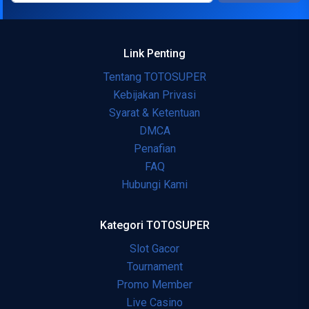
Link Penting
Tentang TOTOSUPER
Kebijakan Privasi
Syarat & Ketentuan
DMCA
Penafian
FAQ
Hubungi Kami
Kategori TOTOSUPER
Slot Gacor
Tournament
Promo Member
Live Casino