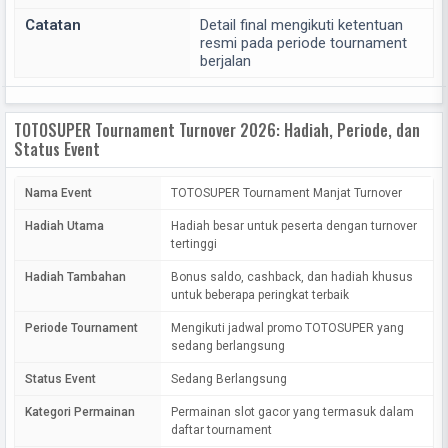
Catatan
Detail final mengikuti ketentuan
resmi pada periode tournament
berjalan
TOTOSUPER Tournament Turnover 2026: Hadiah, Periode, dan
Status Event
Nama Event
TOTOSUPER Tournament Manjat Turnover
Hadiah Utama
Hadiah besar untuk peserta dengan turnover
tertinggi
Hadiah Tambahan
Bonus saldo, cashback, dan hadiah khusus
untuk beberapa peringkat terbaik
Periode Tournament
Mengikuti jadwal promo TOTOSUPER yang
sedang berlangsung
Status Event
Sedang Berlangsung
Kategori Permainan
Permainan slot gacor yang termasuk dalam
daftar tournament