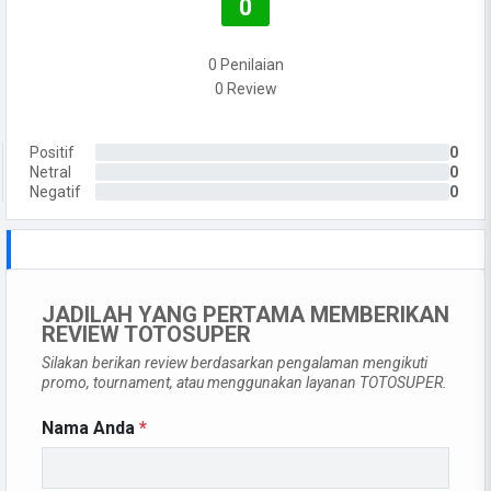
0
0 Penilaian
0 Review
Positif
0
Netral
0
Negatif
0
Tulis Review
JADILAH YANG PERTAMA MEMBERIKAN
REVIEW TOTOSUPER
Silakan berikan review berdasarkan pengalaman mengikuti
promo, tournament, atau menggunakan layanan TOTOSUPER.
Nama Anda
*