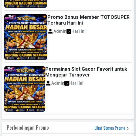
Promo Bonus Member TOTOSUPER
Terbaru Hari Ini
Admin
Hari Ini
Permainan Slot Gacor Favorit untuk
Mengejar Turnover
Admin
Hari Ini
Perbandingan Promo
Lihat Semua Promo