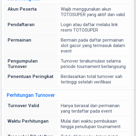
Akun Peserta
Wajib menggunakan akun
TOTOSUPER yang aktif dan valid
Pendaftaran
Login atau daftar melalui link
resmi TOTOSUPER
Permainan
Bermain pada daftar permainan
slot gacor yang termasuk dalam
event
Pengumpulan
Turnover terakumulasi selama
Turnover
periode tournament berlangsung
Penentuan Peringkat
Berdasarkan total turnover sah
tertinggi setelah verifikasi
Perhitungan Turnover
Turnover Valid
Hanya berasal dari permainan
yang terdaftar pada event
Waktu Perhitungan
Mulai dari waktu pembukaan
hingga penutupan tournament