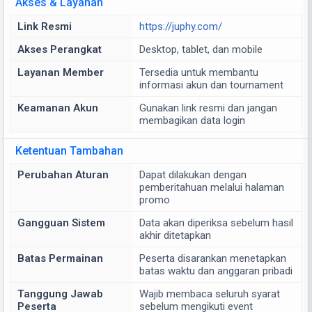
Akses & Layanan
Link Resmi
https://juphy.com/
Akses Perangkat
Desktop, tablet, dan mobile
Layanan Member
Tersedia untuk membantu
informasi akun dan tournament
Keamanan Akun
Gunakan link resmi dan jangan
membagikan data login
Ketentuan Tambahan
Perubahan Aturan
Dapat dilakukan dengan
pemberitahuan melalui halaman
promo
Gangguan Sistem
Data akan diperiksa sebelum hasil
akhir ditetapkan
Batas Permainan
Peserta disarankan menetapkan
batas waktu dan anggaran pribadi
Tanggung Jawab
Wajib membaca seluruh syarat
Peserta
sebelum mengikuti event