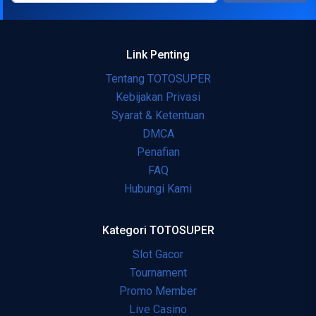
Link Penting
Tentang TOTOSUPER
Kebijakan Privasi
Syarat & Ketentuan
DMCA
Penafian
FAQ
Hubungi Kami
Kategori TOTOSUPER
Slot Gacor
Tournament
Promo Member
Live Casino