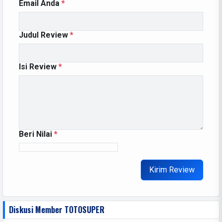
Email Anda
*
Judul Review
*
Isi Review
*
Beri Nilai
*
Kirim Review
Diskusi Member TOTOSUPER