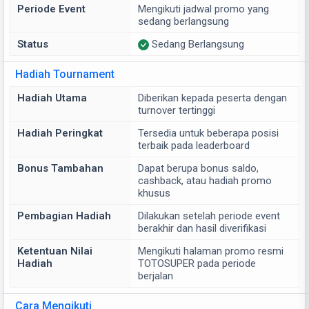
Periode Event
Mengikuti jadwal promo yang
proses pembagian hadiah berjalan lancar. TOTOSUPER juga
sedang berlangsung
dapat meminta konfirmasi tambahan sebelum hadiah
Status
Sedang Berlangsung
diberikan, terutama untuk hadiah dengan nominal besar atau
Hadiah Tournament
hadiah khusus.
Hadiah Utama
Diberikan kepada peserta dengan
Dengan pilihan permainan slot gacor yang beragam, sistem
turnover tertinggi
peringkat yang jelas, dan hadiah tournament yang menarik,
Hadiah Peringkat
Tersedia untuk beberapa posisi
TOTOSUPER menghadirkan kompetisi yang cocok bagi
terbaik pada leaderboard
member yang ingin mengejar pencapaian turnover secara
Bonus Tambahan
Dapat berupa bonus saldo,
cashback, atau hadiah promo
terukur. Peserta sebaiknya mengatur batas permainan,
khusus
membaca seluruh syarat dan ketentuan, serta mengikuti
Pembagian Hadiah
Dilakukan setelah periode event
tournament secara bertanggung jawab agar pengalaman
berakhir dan hasil diverifikasi
bermain tetap nyaman dan terkontrol.
Ketentuan Nilai
Mengikuti halaman promo resmi
Hadiah
TOTOSUPER pada periode
berjalan
Cara Mengikuti