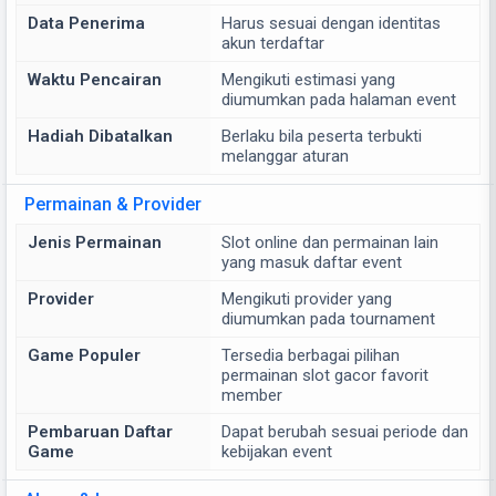
Data Penerima
Harus sesuai dengan identitas
akun terdaftar
Waktu Pencairan
Mengikuti estimasi yang
diumumkan pada halaman event
Hadiah Dibatalkan
Berlaku bila peserta terbukti
melanggar aturan
Permainan & Provider
Jenis Permainan
Slot online dan permainan lain
yang masuk daftar event
Provider
Mengikuti provider yang
diumumkan pada tournament
Game Populer
Tersedia berbagai pilihan
permainan slot gacor favorit
member
Pembaruan Daftar
Dapat berubah sesuai periode dan
Game
kebijakan event