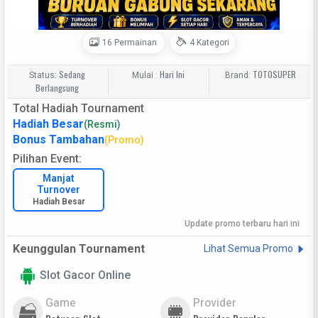
16 Permainan
4 Kategori
Sedang
Hari Ini
TOTOSUPER
Status:
Mulai
:
Brand:
Berlangsung
Total Hadiah Tournament
Hadiah Besar
(Resmi)
Bonus Tambahan
(Promo)
Pilihan Event:
Manjat
Turnover
Hadiah Besar
Update promo terbaru hari ini
Keunggulan Tournament
Lihat Semua Promo
Slot Gacor Online
Game
Provider