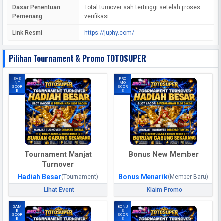
Dasar Penentuan
Total turnover sah tertinggi setelah proses
Pemenang
verifikasi
Link Resmi
https://juphy.com/
Pilihan Tournament & Promo TOTOSUPER
EVE
PRO
NT
MO
SCOR
SCOR
E
E
95%
90%
Tournament Manjat
Bonus New Member
Turnover
Hadiah Besar
Bonus Menarik
(Tournament)
(Member Baru)
Lihat Event
Klaim Promo
GAM
BONU
E
S
SCOR
SCOR
E
E