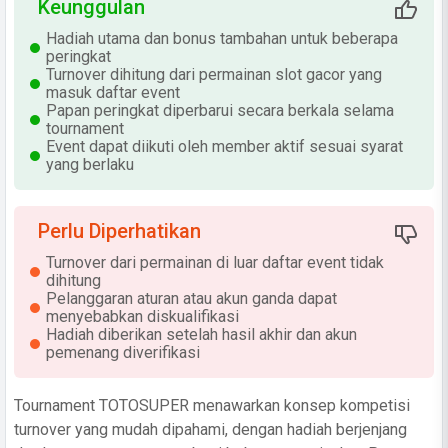
Keunggulan
Untuk berpartisipasi, member harus memiliki akun
Hadiah utama dan bonus tambahan untuk beberapa
peringkat
TOTOSUPER yang aktif, melakukan login melalui link resmi,
Turnover dihitung dari permainan slot gacor yang
lalu bermain pada permainan yang termasuk dalam daftar
masuk daftar event
Papan peringkat diperbarui secara berkala selama
tournament. Turnover hanya dihitung dari permainan dan
tournament
periode yang telah ditentukan. Transaksi di luar masa
Event dapat diikuti oleh member aktif sesuai syarat
yang berlaku
kompetisi, permainan yang tidak termasuk kategori event,
taruhan yang dibatalkan, serta aktivitas yang terindikasi
Perlu Diperhatikan
melanggar ketentuan tidak akan dimasukkan ke dalam
perhitungan.
Turnover dari permainan di luar daftar event tidak
dihitung
Pelanggaran aturan atau akun ganda dapat
Peraturan utama tournament mencakup penggunaan satu
menyebabkan diskualifikasi
akun untuk satu peserta, larangan membuat akun ganda,
Hadiah diberikan setelah hasil akhir dan akun
pemenang diverifikasi
larangan bekerja sama untuk memanipulasi peringkat, serta
kewajiban menggunakan data akun yang valid. TOTOSUPER
Tournament TOTOSUPER menawarkan konsep kompetisi
berhak melakukan pemeriksaan terhadap aktivitas peserta
turnover yang mudah dipahami, dengan hadiah berjenjang
apabila ditemukan pola permainan yang tidak wajar. Jika