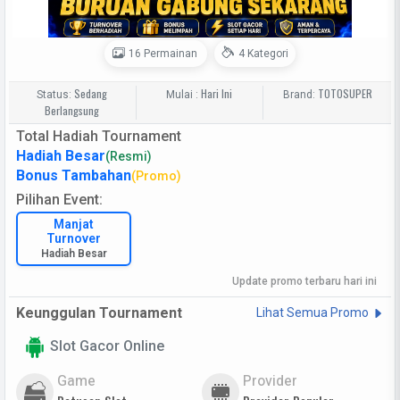
16 Permainan
4 Kategori
Sedang
Hari Ini
TOTOSUPER
Status:
Mulai
:
Brand:
Berlangsung
Total Hadiah Tournament
Hadiah Besar
(Resmi)
Bonus Tambahan
(Promo)
Pilihan Event:
Manjat
Turnover
Hadiah Besar
Update promo terbaru hari ini
Keunggulan Tournament
Lihat Semua Promo
Slot Gacor Online
Game
Provider