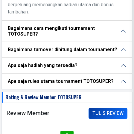
berpeluang memenangkan hadiah utama dan bonus
tambahan.
Bagaimana cara mengikuti tournament
TOTOSUPER?
Bagaimana turnover dihitung dalam tournament?
Apa saja hadiah yang tersedia?
Apa saja rules utama tournament TOTOSUPER?
Rating & Review Member TOTOSUPER
Review Member
TULIS REVIEW