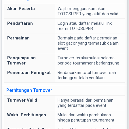
Akun Peserta
Wajib menggunakan akun
TOTOSUPER yang aktif dan valid
Pendaftaran
Login atau daftar melalui link
resmi TOTOSUPER
Permainan
Bermain pada daftar permainan
slot gacor yang termasuk dalam
event
Pengumpulan
Turnover terakumulasi selama
Turnover
periode tournament berlangsung
Penentuan Peringkat
Berdasarkan total turnover sah
tertinggi setelah verifikasi
Perhitungan Turnover
Turnover Valid
Hanya berasal dari permainan
yang terdaftar pada event
Waktu Perhitungan
Mulai dari waktu pembukaan
hingga penutupan tournament