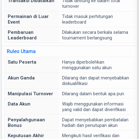
Transaksi Dibatalkan
Tidak dihitung ke dalam total
turnover
Permainan di Luar
Tidak masuk perhitungan
Event
leaderboard
Pembaruan
Dilakukan secara berkala selama
Leaderboard
tournament berlangsung
Rules Utama
Satu Peserta
Hanya diperbolehkan
menggunakan satu akun
Akun Ganda
Dilarang dan dapat menyebabkan
diskualifikasi
Manipulasi Turnover
Dilarang dalam bentuk apa pun
Data Akun
Wajib menggunakan informasi
yang valid dan dapat diverifikasi
Penyalahgunaan
Dapat menyebabkan pembatalan
Bonus
hadiah dan penutupan akun
Keputusan Akhir
Mengikuti hasil verifikasi dan