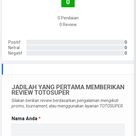
0
0 Penilaian
0 Review
Positif
0
Netral
0
Negatif
0
Tulis Review
JADILAH YANG PERTAMA MEMBERIKAN
REVIEW TOTOSUPER
Silakan berikan review berdasarkan pengalaman mengikuti
promo, tournament, atau menggunakan layanan TOTOSUPER.
Nama Anda
*