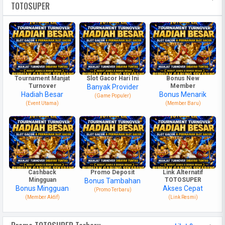
TOTOSUPER
Tournament Manjat
Slot Gacor Hari Ini
Bonus New
Turnover
Member
Banyak Provider
Hadiah Besar
Bonus Menarik
(Game Populer)
(Event Utama)
(Member Baru)
Cashback
Promo Deposit
Link Alternatif
Mingguan
TOTOSUPER
Bonus Tambahan
Bonus Mingguan
Akses Cepat
(Promo Terbaru)
(Member Aktif)
(Link Resmi)