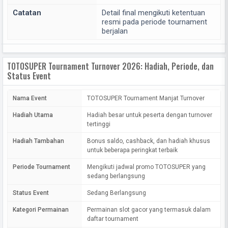
Catatan
Detail final mengikuti ketentuan
resmi pada periode tournament
berjalan
TOTOSUPER Tournament Turnover 2026: Hadiah, Periode, dan
Status Event
Nama Event
TOTOSUPER Tournament Manjat Turnover
Hadiah Utama
Hadiah besar untuk peserta dengan turnover
tertinggi
Hadiah Tambahan
Bonus saldo, cashback, dan hadiah khusus
untuk beberapa peringkat terbaik
Periode Tournament
Mengikuti jadwal promo TOTOSUPER yang
sedang berlangsung
Status Event
Sedang Berlangsung
Kategori Permainan
Permainan slot gacor yang termasuk dalam
daftar tournament