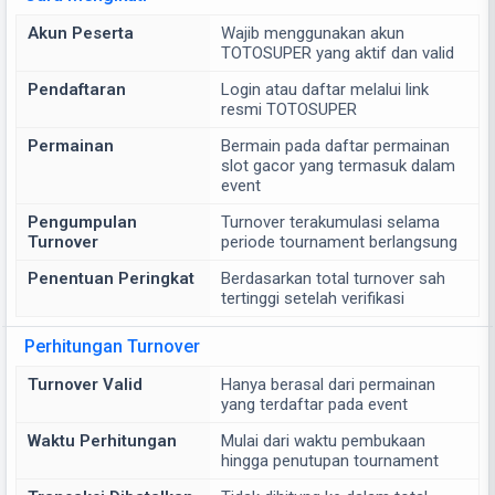
Akun Peserta
Wajib menggunakan akun
TOTOSUPER yang aktif dan valid
Pendaftaran
Login atau daftar melalui link
resmi TOTOSUPER
Permainan
Bermain pada daftar permainan
slot gacor yang termasuk dalam
event
Pengumpulan
Turnover terakumulasi selama
Turnover
periode tournament berlangsung
Penentuan Peringkat
Berdasarkan total turnover sah
tertinggi setelah verifikasi
Perhitungan Turnover
Turnover Valid
Hanya berasal dari permainan
yang terdaftar pada event
Waktu Perhitungan
Mulai dari waktu pembukaan
hingga penutupan tournament