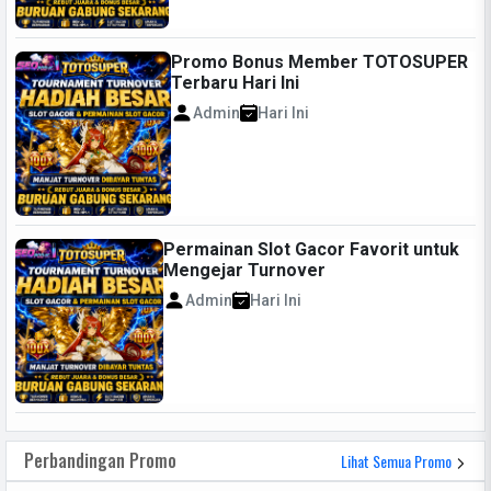
Promo Bonus Member TOTOSUPER
Terbaru Hari Ini
Admin
Hari Ini
Permainan Slot Gacor Favorit untuk
Mengejar Turnover
Admin
Hari Ini
Perbandingan Promo
Lihat Semua Promo