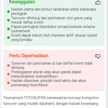
Keunggulan
Untuk berpartisipasi, member harus memiliki akun
Hadiah utama dan bonus tambahan untuk beberapa
peringkat
TOTOSUPER yang aktif, melakukan login melalui link resmi,
Turnover dihitung dari permainan slot gacor yang
lalu bermain pada permainan yang termasuk dalam daftar
masuk daftar event
Papan peringkat diperbarui secara berkala selama
tournament. Turnover hanya dihitung dari permainan dan
tournament
periode yang telah ditentukan. Transaksi di luar masa
Event dapat diikuti oleh member aktif sesuai syarat
yang berlaku
kompetisi, permainan yang tidak termasuk kategori event,
taruhan yang dibatalkan, serta aktivitas yang terindikasi
Perlu Diperhatikan
melanggar ketentuan tidak akan dimasukkan ke dalam
perhitungan.
Turnover dari permainan di luar daftar event tidak
dihitung
Pelanggaran aturan atau akun ganda dapat
Peraturan utama tournament mencakup penggunaan satu
menyebabkan diskualifikasi
akun untuk satu peserta, larangan membuat akun ganda,
Hadiah diberikan setelah hasil akhir dan akun
pemenang diverifikasi
larangan bekerja sama untuk memanipulasi peringkat, serta
kewajiban menggunakan data akun yang valid. TOTOSUPER
Tournament TOTOSUPER menawarkan konsep kompetisi
berhak melakukan pemeriksaan terhadap aktivitas peserta
turnover yang mudah dipahami, dengan hadiah berjenjang
apabila ditemukan pola permainan yang tidak wajar. Jika