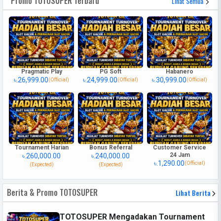
Promo TOTOSUPER Terbaru
Lihat Semua
Pragmatic Play
PG Soft
Habanero
৳.26,999.00
৳.24,999.00
৳.30,999.00
(Official)
(Official)
(Official)
Tournament Harian
Bonus Referral
Customer Service
24 Jam
৳.260,000.00
৳.240,000.00
৳.1,290.00
(Official)
(Expected)
(Expected)
Berita & Promo TOTOSUPER
Lihat Berita
TOTOSUPER Mengadakan Tournament