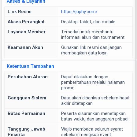
Akses & Layanan
Link Resmi
https://juphy.com/
Akses Perangkat
Desktop, tablet, dan mobile
Layanan Member
Tersedia untuk membantu
informasi akun dan tournament
Keamanan Akun
Gunakan link resmi dan jangan
membagikan data login
Ketentuan Tambahan
Perubahan Aturan
Dapat dilakukan dengan
pemberitahuan melalui halaman
promo
Gangguan Sistem
Data akan diperiksa sebelum hasil
akhir ditetapkan
Batas Permainan
Peserta disarankan menetapkan
batas waktu dan anggaran pribadi
Tanggung Jawab
Wajib membaca seluruh syarat
Peserta
sebelum mengikuti event