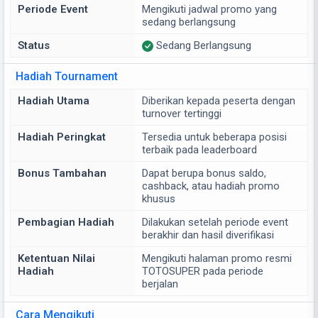
Periode Event
Mengikuti jadwal promo yang
proses pembagian hadiah berjalan lancar. TOTOSUPER juga
sedang berlangsung
dapat meminta konfirmasi tambahan sebelum hadiah
Status
Sedang Berlangsung
diberikan, terutama untuk hadiah dengan nominal besar atau
Hadiah Tournament
hadiah khusus.
Hadiah Utama
Diberikan kepada peserta dengan
Dengan pilihan permainan slot gacor yang beragam, sistem
turnover tertinggi
peringkat yang jelas, dan hadiah tournament yang menarik,
Hadiah Peringkat
Tersedia untuk beberapa posisi
TOTOSUPER menghadirkan kompetisi yang cocok bagi
terbaik pada leaderboard
member yang ingin mengejar pencapaian turnover secara
Bonus Tambahan
Dapat berupa bonus saldo,
cashback, atau hadiah promo
terukur. Peserta sebaiknya mengatur batas permainan,
khusus
membaca seluruh syarat dan ketentuan, serta mengikuti
Pembagian Hadiah
Dilakukan setelah periode event
tournament secara bertanggung jawab agar pengalaman
berakhir dan hasil diverifikasi
bermain tetap nyaman dan terkontrol.
Ketentuan Nilai
Mengikuti halaman promo resmi
Hadiah
TOTOSUPER pada periode
berjalan
Cara Mengikuti