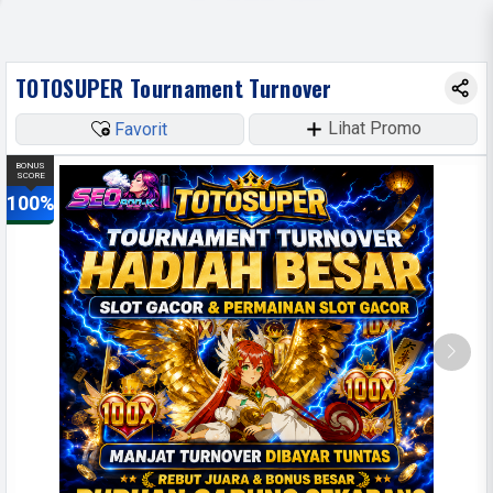
TOTOSUPER Tournament Turnover
Lihat Promo
Favorit
BONUS
SCORE
100%