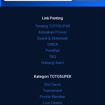
Link Penting
Tentang TOTOSUPER
Kebijakan Privasi
Syarat & Ketentuan
DMCA
Penafian
FAQ
Hubungi Kami
Kategori TOTOSUPER
Slot Gacor
Tournament
Promo Member
Live Casino