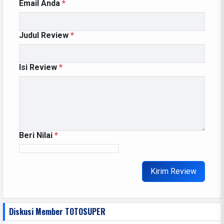
Email Anda
*
Judul Review
*
Isi Review
*
Beri Nilai
*
Kirim Review
Diskusi Member TOTOSUPER