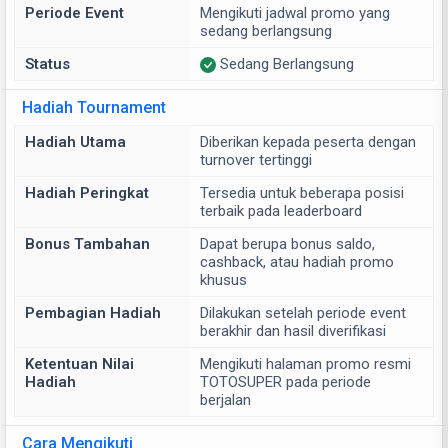
Periode Event
Mengikuti jadwal promo yang
proses pembagian hadiah berjalan lancar. TOTOSUPER juga
sedang berlangsung
dapat meminta konfirmasi tambahan sebelum hadiah
Status
Sedang Berlangsung
diberikan, terutama untuk hadiah dengan nominal besar atau
Hadiah Tournament
hadiah khusus.
Hadiah Utama
Diberikan kepada peserta dengan
Dengan pilihan permainan slot gacor yang beragam, sistem
turnover tertinggi
peringkat yang jelas, dan hadiah tournament yang menarik,
Hadiah Peringkat
Tersedia untuk beberapa posisi
TOTOSUPER menghadirkan kompetisi yang cocok bagi
terbaik pada leaderboard
member yang ingin mengejar pencapaian turnover secara
Bonus Tambahan
Dapat berupa bonus saldo,
cashback, atau hadiah promo
terukur. Peserta sebaiknya mengatur batas permainan,
khusus
membaca seluruh syarat dan ketentuan, serta mengikuti
Pembagian Hadiah
Dilakukan setelah periode event
tournament secara bertanggung jawab agar pengalaman
berakhir dan hasil diverifikasi
bermain tetap nyaman dan terkontrol.
Ketentuan Nilai
Mengikuti halaman promo resmi
Hadiah
TOTOSUPER pada periode
berjalan
Cara Mengikuti