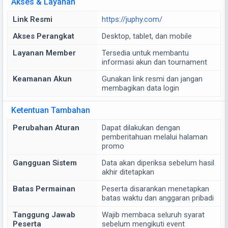
Akses & Layanan
Link Resmi
https://juphy.com/
Akses Perangkat
Desktop, tablet, dan mobile
Layanan Member
Tersedia untuk membantu
informasi akun dan tournament
Keamanan Akun
Gunakan link resmi dan jangan
membagikan data login
Ketentuan Tambahan
Perubahan Aturan
Dapat dilakukan dengan
pemberitahuan melalui halaman
promo
Gangguan Sistem
Data akan diperiksa sebelum hasil
akhir ditetapkan
Batas Permainan
Peserta disarankan menetapkan
batas waktu dan anggaran pribadi
Tanggung Jawab
Wajib membaca seluruh syarat
Peserta
sebelum mengikuti event