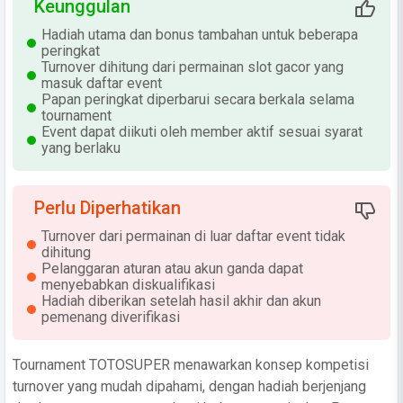
Keunggulan
Untuk berpartisipasi, member harus memiliki akun
Hadiah utama dan bonus tambahan untuk beberapa
peringkat
TOTOSUPER yang aktif, melakukan login melalui link resmi,
Turnover dihitung dari permainan slot gacor yang
lalu bermain pada permainan yang termasuk dalam daftar
masuk daftar event
Papan peringkat diperbarui secara berkala selama
tournament. Turnover hanya dihitung dari permainan dan
tournament
periode yang telah ditentukan. Transaksi di luar masa
Event dapat diikuti oleh member aktif sesuai syarat
yang berlaku
kompetisi, permainan yang tidak termasuk kategori event,
taruhan yang dibatalkan, serta aktivitas yang terindikasi
Perlu Diperhatikan
melanggar ketentuan tidak akan dimasukkan ke dalam
perhitungan.
Turnover dari permainan di luar daftar event tidak
dihitung
Pelanggaran aturan atau akun ganda dapat
Peraturan utama tournament mencakup penggunaan satu
menyebabkan diskualifikasi
akun untuk satu peserta, larangan membuat akun ganda,
Hadiah diberikan setelah hasil akhir dan akun
pemenang diverifikasi
larangan bekerja sama untuk memanipulasi peringkat, serta
kewajiban menggunakan data akun yang valid. TOTOSUPER
Tournament TOTOSUPER menawarkan konsep kompetisi
berhak melakukan pemeriksaan terhadap aktivitas peserta
turnover yang mudah dipahami, dengan hadiah berjenjang
apabila ditemukan pola permainan yang tidak wajar. Jika