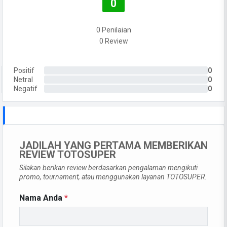
0
0 Penilaian
0 Review
Positif
0
Netral
0
Negatif
0
Tulis Review
JADILAH YANG PERTAMA MEMBERIKAN
REVIEW TOTOSUPER
Silakan berikan review berdasarkan pengalaman mengikuti
promo, tournament, atau menggunakan layanan TOTOSUPER.
Nama Anda
*