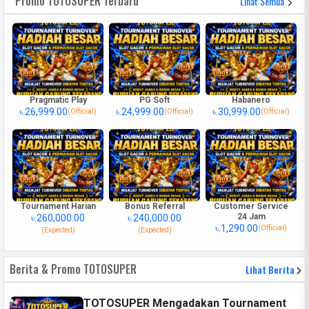
Promo TOTOSUPER Terbaru
Lihat Semua
Pragmatic Play
PG Soft
Habanero
৳.26,999.00
৳.24,999.00
৳.30,999.00
(Official)
(Official)
(Official)
Tournament Harian
Bonus Referral
Customer Service
24 Jam
৳.260,000.00
৳.240,000.00
৳.1,290.00
(Official)
(Expected)
(Expected)
Berita & Promo TOTOSUPER
Lihat Berita
TOTOSUPER Mengadakan Tournament