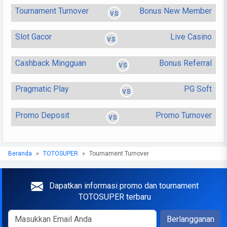
Tournament Turnover
Bonus New Member
vs
Slot Gacor
Live Casino
vs
Cashback Mingguan
Bonus Referral
vs
Pragmatic Play
PG Soft
vs
Promo Deposit
Promo Turnover
vs
Beranda
TOTOSUPER
Tournament Turnover
Dapatkan informasi promo dan tournament
TOTOSUPER terbaru