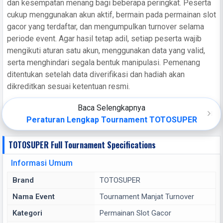
dan kesempatan menang bagi beberapa peringkat. Peserta
terbukti terjadi penyalahgunaan bonus, manipulasi turnover,
cukup menggunakan akun aktif, bermain pada permainan slot
penggunaan identitas palsu, atau tindakan lain yang
gacor yang terdaftar, dan mengumpulkan turnover selama
bertentangan dengan syarat event, maka peserta dapat
periode event. Agar hasil tetap adil, setiap peserta wajib
mengikuti aturan satu akun, menggunakan data yang valid,
didiskualifikasi dan hadiah dapat dibatalkan.
serta menghindari segala bentuk manipulasi. Pemenang
Papan peringkat dapat diperbarui secara berkala dan belum
ditentukan setelah data diverifikasi dan hadiah akan
dikreditkan sesuai ketentuan resmi.
tentu berubah secara real-time pada setiap putaran
permainan. Hasil akhir ditentukan setelah periode
Baca Selengkapnya
tournament selesai dan seluruh data peserta diverifikasi.
Peraturan Lengkap Tournament TOTOSUPER
Bila terdapat nilai turnover yang sama, penentuan posisi
TOTOSUPER Full Tournament Specifications
dapat mengikuti waktu pencapaian tercepat, total sesi
permainan, atau aturan tie-break lain yang diumumkan pada
Informasi Umum
halaman event.
Brand
TOTOSUPER
Hadiah biasanya dikreditkan ke akun pemenang setelah
Nama Event
Tournament Manjat Turnover
proses verifikasi selesai. Member wajib memastikan
Kategori
Permainan Slot Gacor
informasi akun dan metode pembayaran telah sesuai agar