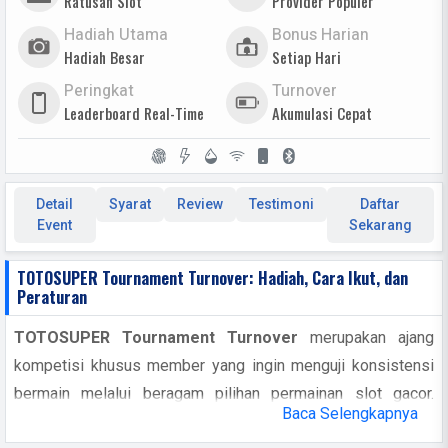
Ratusan Slot
Provider Populer
Hadiah Utama
Bonus Harian
Hadiah Besar
Setiap Hari
Peringkat
Turnover
Leaderboard Real-Time
Akumulasi Cepat
Detail
Syarat
Review
Testimoni
Daftar
Event
Sekarang
TOTOSUPER Tournament Turnover: Hadiah, Cara Ikut, dan
Peraturan
TOTOSUPER Tournament Turnover
merupakan ajang
kompetisi khusus member yang ingin menguji konsistensi
bermain melalui beragam pilihan permainan slot gacor.
Baca Selengkapnya
Dalam tournament ini, setiap aktivitas permainan yang