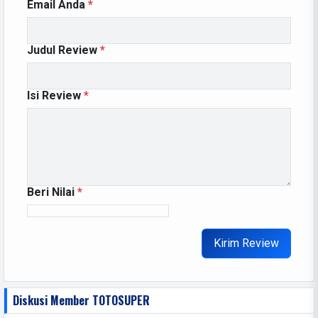
Email Anda
*
Judul Review
*
Isi Review
*
Beri Nilai
*
Kirim Review
Diskusi Member TOTOSUPER