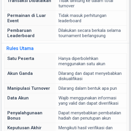
Transaksi Dibatalkan
Tidak dihitung ke dalam total
turnover
Permainan di Luar
Tidak masuk perhitungan
Event
leaderboard
Pembaruan
Dilakukan secara berkala selama
Leaderboard
tournament berlangsung
Rules Utama
Satu Peserta
Hanya diperbolehkan
menggunakan satu akun
Akun Ganda
Dilarang dan dapat menyebabkan
diskualifikasi
Manipulasi Turnover
Dilarang dalam bentuk apa pun
Data Akun
Wajib menggunakan informasi
yang valid dan dapat diverifikasi
Penyalahgunaan
Dapat menyebabkan pembatalan
Bonus
hadiah dan penutupan akun
Keputusan Akhir
Mengikuti hasil verifikasi dan