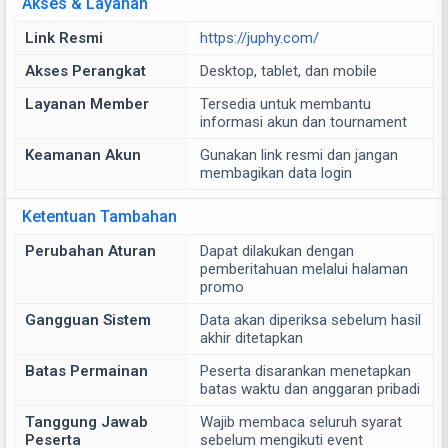
Akses & Layanan
Link Resmi
https://juphy.com/
Akses Perangkat
Desktop, tablet, dan mobile
Layanan Member
Tersedia untuk membantu
informasi akun dan tournament
Keamanan Akun
Gunakan link resmi dan jangan
membagikan data login
Ketentuan Tambahan
Perubahan Aturan
Dapat dilakukan dengan
pemberitahuan melalui halaman
promo
Gangguan Sistem
Data akan diperiksa sebelum hasil
akhir ditetapkan
Batas Permainan
Peserta disarankan menetapkan
batas waktu dan anggaran pribadi
Tanggung Jawab
Wajib membaca seluruh syarat
Peserta
sebelum mengikuti event