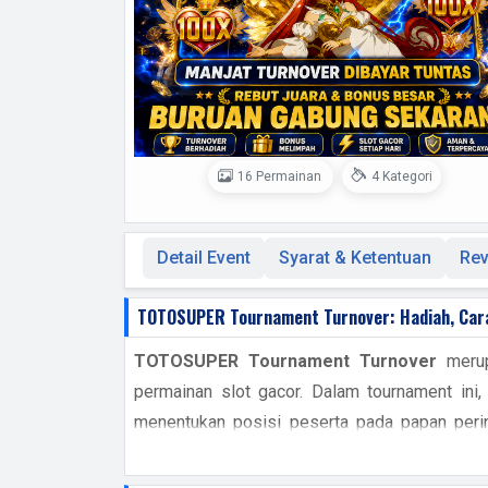
16 Permainan
4 Kategori
Detail Event
Syarat & Ketentuan
Re
TOTOSUPER Tournament Turnover: Hadiah, Cara
TOTOSUPER Tournament Turnover
merup
permainan slot gacor. Dalam tournament ini
menentukan posisi peserta pada papan perin
peluang peserta untuk masuk ke jajaran peme