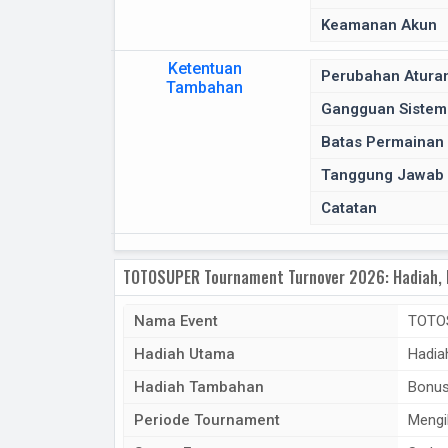
Keamanan Akun
Ketentuan
Perubahan Atura
Tambahan
Gangguan Sistem
Batas Permainan
Tanggung Jawab 
Catatan
TOTOSUPER Tournament Turnover 2026: Hadiah, P
Nama Event
TOTOS
Hadiah Utama
Hadia
Hadiah Tambahan
Bonus
Periode Tournament
Mengi