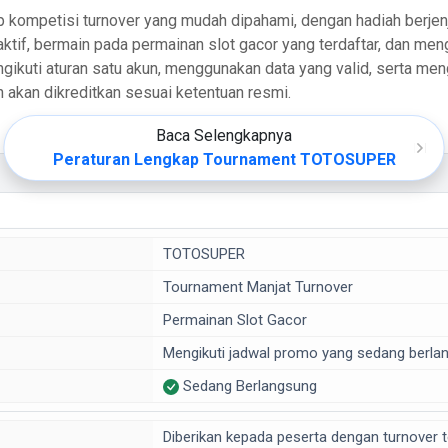
g setelah proses verifikasi selesai. Member wajib memastika
ompetisi turnover yang mudah dipahami, dengan hadiah berje
ktif, bermain pada permainan slot gacor yang terdaftar, dan me
 lancar. TOTOSUPER juga dapat meminta konfirmasi tambahan se
mengikuti aturan satu akun, menggunakan data yang valid, serta m
ah akan dikreditkan sesuai ketentuan resmi.
ragam, sistem peringkat yang jelas, dan hadiah tournament ya
Baca Selengkapnya
encapaian turnover secara terukur. Peserta sebaiknya mengatu
Peraturan Lengkap Tournament TOTOSUPER
 bertanggung jawab agar pengalaman bermain tetap nyaman dan te
TOTOSUPER
Tournament Manjat Turnover
Permainan Slot Gacor
Mengikuti jadwal promo yang sedang berla
Sedang Berlangsung
Diberikan kepada peserta dengan turnover t