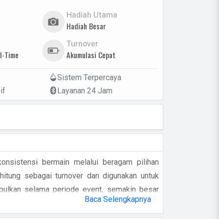
Hadiah Utama
Hadiah Besar
Turnover
l-Time
Akumulasi Cepat
Sistem Terpercaya
if
Layanan 24 Jam
nsistensi bermain melalui beragam pilihan
hitung sebagai turnover dan digunakan untuk
mpulkan selama periode event, semakin besar
Baca Selengkapnya