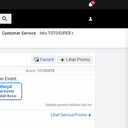
unread messages
2
Customer Service
Info TOTOSUPER
Lihat Promo
Favorit
TOTOSUPER
Brand:
an Event:
Manjat
urnover
diah Besar
Update promo terbaru hari ini
Lihat Semua Promo