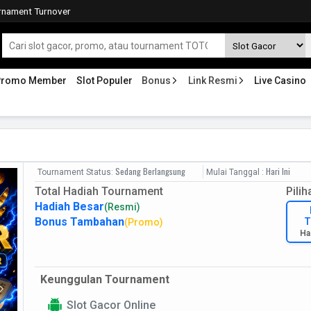
rnament Turnover
Promo Member
Slot Populer
Bonus
Link Resmi
Live Casino
Sedang Berlangsung
Hari Ini
Tournament
Status:
Mulai
Tanggal
:
Total Hadiah Tournament
Pilih
Hadiah Besar
(Resmi)
Bonus Tambahan
T
(Promo)
Ha
Keunggulan Tournament
Slot Gacor Online