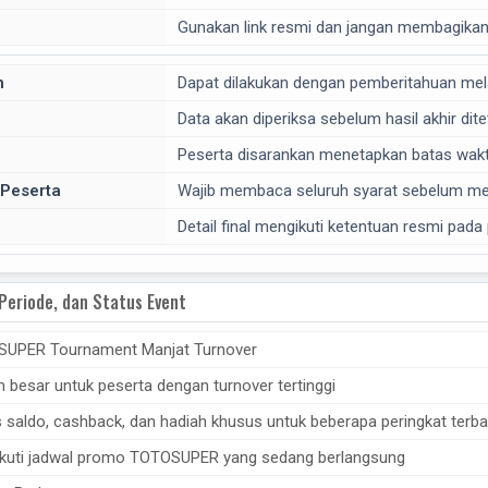
Gunakan link resmi dan jangan membagikan 
n
Dapat dilakukan dengan pemberitahuan me
Data akan diperiksa sebelum hasil akhir dit
Peserta disarankan menetapkan batas wakt
Peserta
Wajib membaca seluruh syarat sebelum men
Detail final mengikuti ketentuan resmi pada
eriode, dan Status Event
UPER Tournament Manjat Turnover
h besar untuk peserta dengan turnover tertinggi
 saldo, cashback, dan hadiah khusus untuk beberapa peringkat terba
kuti jadwal promo TOTOSUPER yang sedang berlangsung