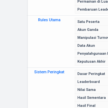
Permainan di Lua
Pembaruan Lead
Rules Utama
Satu Peserta
Akun Ganda
Manipulasi Turno
Data Akun
Penyalahgunaan 
Keputusan Akhir
Sistem Peringkat
Dasar Peringkat
Leaderboard
Nilai Sama
Hasil Sementara
Hasil Final