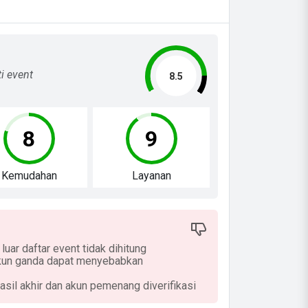
. Peringkat teratas berhak memperoleh hadiah
mbahan, cashback, atau hadiah khusus sesuai
erbeda pada setiap periode, sehingga peserta
i event
8.5
i, lalu bermain pada permainan yang termasuk
i di luar masa kompetisi, permainan yang tidak
8
9
kan dimasukkan ke dalam perhitungan.
da, larangan bekerja sama untuk memanipulasi
Kemudahan
Layanan
adap aktivitas peserta apabila ditemukan pola
tas palsu, atau tindakan lain yang bertentangan
luar daftar event tidak dihitung
ran permainan. Hasil akhir ditentukan setelah
akun ganda dapat menyebabkan
entuan posisi dapat mengikuti waktu pencapaian
asil akhir dan akun pemenang diverifikasi