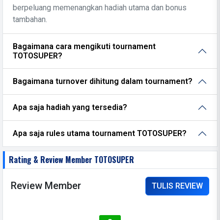
berpeluang memenangkan hadiah utama dan bonus
tambahan.
Bagaimana cara mengikuti tournament
TOTOSUPER?
Bagaimana turnover dihitung dalam tournament?
Apa saja hadiah yang tersedia?
Apa saja rules utama tournament TOTOSUPER?
Rating & Review Member TOTOSUPER
Review Member
TULIS REVIEW