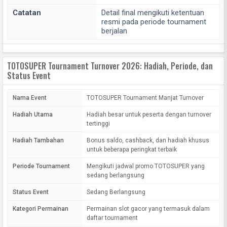
Catatan
Detail final mengikuti ketentuan
resmi pada periode tournament
berjalan
TOTOSUPER Tournament Turnover 2026: Hadiah, Periode, dan
Status Event
Nama Event
TOTOSUPER Tournament Manjat Turnover
Hadiah Utama
Hadiah besar untuk peserta dengan turnover
tertinggi
Hadiah Tambahan
Bonus saldo, cashback, dan hadiah khusus
untuk beberapa peringkat terbaik
Periode Tournament
Mengikuti jadwal promo TOTOSUPER yang
sedang berlangsung
Status Event
Sedang Berlangsung
Kategori Permainan
Permainan slot gacor yang termasuk dalam
daftar tournament