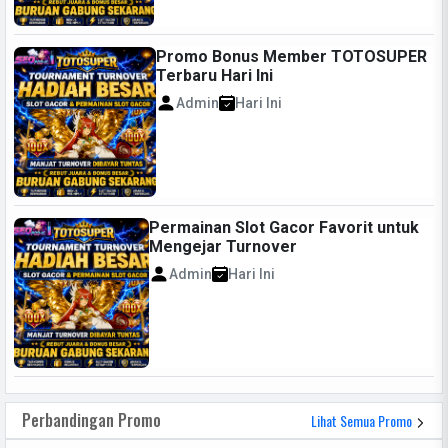
Promo Bonus Member TOTOSUPER
Terbaru Hari Ini
Admin
Hari Ini
Permainan Slot Gacor Favorit untuk
Mengejar Turnover
Admin
Hari Ini
Perbandingan Promo
Lihat Semua Promo