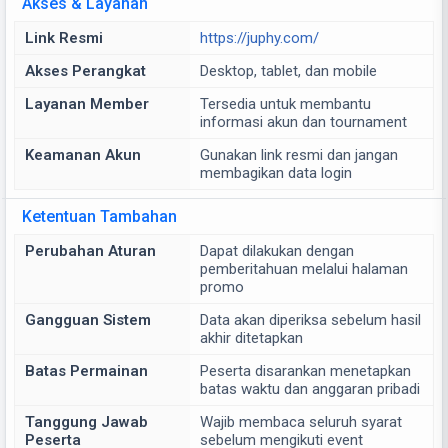
Akses & Layanan
Link Resmi
https://juphy.com/
Akses Perangkat
Desktop, tablet, dan mobile
Layanan Member
Tersedia untuk membantu
informasi akun dan tournament
Keamanan Akun
Gunakan link resmi dan jangan
membagikan data login
Ketentuan Tambahan
Perubahan Aturan
Dapat dilakukan dengan
pemberitahuan melalui halaman
promo
Gangguan Sistem
Data akan diperiksa sebelum hasil
akhir ditetapkan
Batas Permainan
Peserta disarankan menetapkan
batas waktu dan anggaran pribadi
Tanggung Jawab
Wajib membaca seluruh syarat
Peserta
sebelum mengikuti event