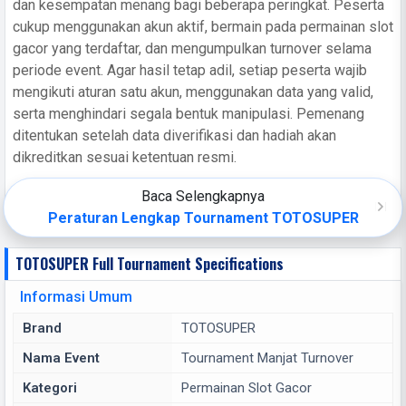
dan kesempatan menang bagi beberapa peringkat. Peserta
terbukti terjadi penyalahgunaan bonus, manipulasi turnover,
cukup menggunakan akun aktif, bermain pada permainan slot
penggunaan identitas palsu, atau tindakan lain yang
gacor yang terdaftar, dan mengumpulkan turnover selama
bertentangan dengan syarat event, maka peserta dapat
periode event. Agar hasil tetap adil, setiap peserta wajib
mengikuti aturan satu akun, menggunakan data yang valid,
didiskualifikasi dan hadiah dapat dibatalkan.
serta menghindari segala bentuk manipulasi. Pemenang
Papan peringkat dapat diperbarui secara berkala dan belum
ditentukan setelah data diverifikasi dan hadiah akan
dikreditkan sesuai ketentuan resmi.
tentu berubah secara real-time pada setiap putaran
permainan. Hasil akhir ditentukan setelah periode
Baca Selengkapnya
tournament selesai dan seluruh data peserta diverifikasi.
Peraturan Lengkap Tournament TOTOSUPER
Bila terdapat nilai turnover yang sama, penentuan posisi
TOTOSUPER Full Tournament Specifications
dapat mengikuti waktu pencapaian tercepat, total sesi
permainan, atau aturan tie-break lain yang diumumkan pada
Informasi Umum
halaman event.
Brand
TOTOSUPER
Hadiah biasanya dikreditkan ke akun pemenang setelah
Nama Event
Tournament Manjat Turnover
proses verifikasi selesai. Member wajib memastikan
Kategori
Permainan Slot Gacor
informasi akun dan metode pembayaran telah sesuai agar