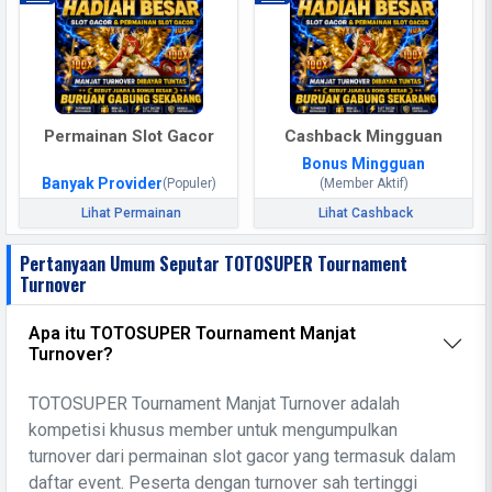
92%
88%
Permainan Slot Gacor
Cashback Mingguan
Bonus Mingguan
Banyak Provider
(Populer)
(Member Aktif)
Lihat Permainan
Lihat Cashback
Pertanyaan Umum Seputar TOTOSUPER Tournament
Turnover
Apa itu TOTOSUPER Tournament Manjat
Turnover?
TOTOSUPER Tournament Manjat Turnover adalah
kompetisi khusus member untuk mengumpulkan
turnover dari permainan slot gacor yang termasuk dalam
daftar event. Peserta dengan turnover sah tertinggi