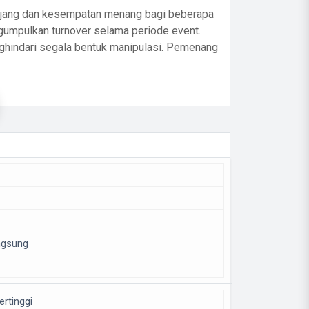
n informasi akun dan metode pembayaran telah
njang dan kesempatan menang bagi beberapa
ngumpulkan turnover selama periode event.
belum hadiah diberikan, terutama untuk hadiah
enghindari segala bentuk manipulasi. Pemenang
ng menarik, TOTOSUPER menghadirkan kompetisi
r batas permainan, membaca seluruh syarat dan
rkontrol.
ngsung
ertinggi