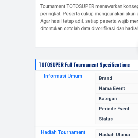
Hadiah biasanya dikreditkan ke akun pemenan
Tournament TOTOSUPER menawarkan konsep k
peringkat. Peserta cukup menggunakan akun a
sesuai agar proses pembagian hadiah berjalan
Agar hasil tetap adil, setiap peserta wajib 
dengan nominal besar atau hadiah khusus.
ditentukan setelah data diverifikasi dan hadi
Dengan pilihan permainan slot gacor yang be
yang cocok bagi member yang ingin mengejar p
ketentuan, serta mengikuti tournament secara
TOTOSUPER Full Tournament Specifications
Informasi Umum
Brand
Nama Event
Kategori
Periode Event
Status
Hadiah Tournament
Hadiah Utama