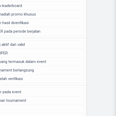
a leaderboard
 hadiah promo khusus
hasil diverifikasi
 pada periode berjalan
ktif dan valid
SUPER
 yang termasuk dalam event
rnament berlangsung
lah verifikasi
ar pada event
upan tournament