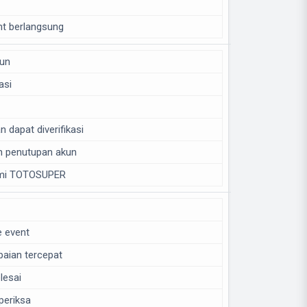
nt berlangsung
kun
asi
 dapat diverifikasi
n penutupan akun
resmi TOTOSUPER
e event
paian tercepat
lesai
periksa