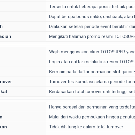
Tersedia untuk beberapa posisi terbaik pad
Dapat berupa bonus saldo, cashback, atau
ah
Dilakukan setelah periode event berakhir dan 
adiah
Mengikuti halaman promo resmi TOTOSUPER
Wajib menggunakan akun TOTOSUPER yang a
Login atau daftar melalui link resmi TOTO
Bermain pada daftar permainan slot gacor
nover
Turnover terakumulasi selama periode tou
gkat
Berdasarkan total turnover sah tertinggi sete
Hanya berasal dari permainan yang terdaft
an
Mulai dari waktu pembukaan hingga penut
lkan
Tidak dihitung ke dalam total turnover