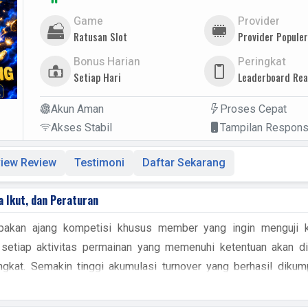
Game
Provider
Ratusan Slot
Provider Populer
Bonus Harian
Peringkat
Setiap Hari
Leaderboard Rea
Akun Aman
Proses Cepat
Akses Stabil
Tampilan Respons
view
Review
Testimoni
Daftar Sekarang
 Ikut, dan Peraturan
akan ajang kompetisi khusus member yang ingin menguji ko
, setiap aktivitas permainan yang memenuhi ketentuan akan di
gkat. Semakin tinggi akumulasi turnover yang berhasil diku
nang dan memperoleh hadiah utama.