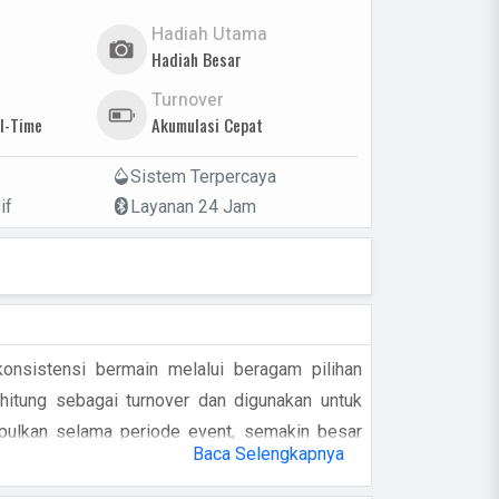
Hadiah Utama
Hadiah Besar
Turnover
l-Time
Akumulasi Cepat
Sistem Terpercaya
if
Layanan 24 Jam
nsistensi bermain melalui beragam pilihan
hitung sebagai turnover dan digunakan untuk
mpulkan selama periode event, semakin besar
Baca Selengkapnya