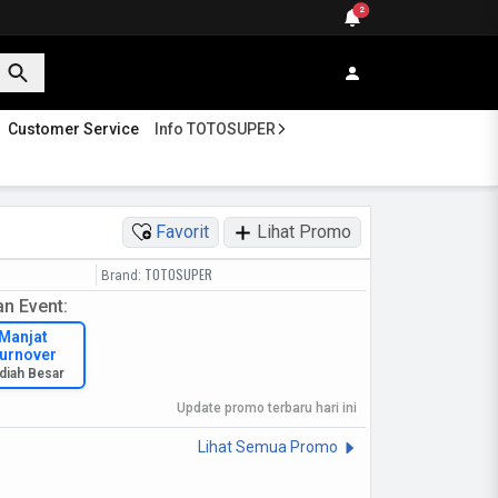
unread messages
2
Customer Service
Info TOTOSUPER
Lihat Promo
Favorit
TOTOSUPER
Brand:
an Event:
Manjat
urnover
diah Besar
Update promo terbaru hari ini
Lihat Semua Promo