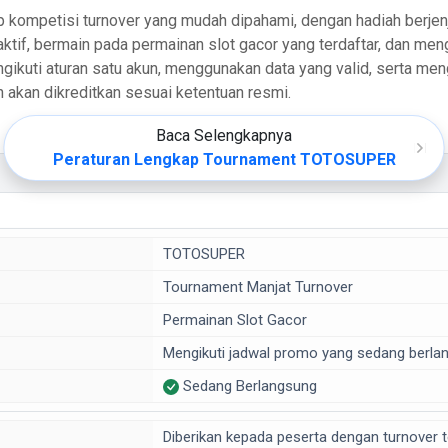
g setelah proses verifikasi selesai. Member wajib memastika
ompetisi turnover yang mudah dipahami, dengan hadiah berje
ktif, bermain pada permainan slot gacor yang terdaftar, dan me
 lancar. TOTOSUPER juga dapat meminta konfirmasi tambahan se
mengikuti aturan satu akun, menggunakan data yang valid, serta m
ah akan dikreditkan sesuai ketentuan resmi.
ragam, sistem peringkat yang jelas, dan hadiah tournament ya
Baca Selengkapnya
encapaian turnover secara terukur. Peserta sebaiknya mengatu
Peraturan Lengkap Tournament TOTOSUPER
 bertanggung jawab agar pengalaman bermain tetap nyaman dan te
TOTOSUPER
Tournament Manjat Turnover
Permainan Slot Gacor
Mengikuti jadwal promo yang sedang berla
Sedang Berlangsung
Diberikan kepada peserta dengan turnover t