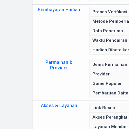
Pembayaran Hadiah
Proses Verifikasi
Metode Pemberi
Data Penerima
Waktu Pencairan
Hadiah Dibatalka
Permainan &
Jenis Permainan
Provider
Provider
Game Populer
Pembaruan Dafta
Akses & Layanan
Link Resmi
Akses Perangkat
Layanan Member