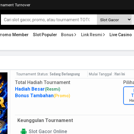
rnament Turnover
Promo Member
Slot Populer
Bonus
Link Resmi
Live Casino
Sedang Berlangsung
Hari Ini
Tournament
Status:
Mulai
Tanggal
:
Total Hadiah Tournament
Pilih
Hadiah Besar
(Resmi)
Bonus Tambahan
T
(Promo)
Ha
Keunggulan Tournament
Slot Gacor Online