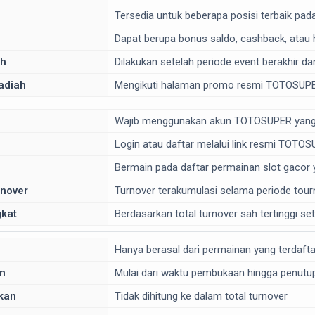
Tersedia untuk beberapa posisi terbaik pad
Dapat berupa bonus saldo, cashback, atau
ah
Dilakukan setelah periode event berakhir dan 
adiah
Mengikuti halaman promo resmi TOTOSUPER
Wajib menggunakan akun TOTOSUPER yang a
Login atau daftar melalui link resmi TOTO
Bermain pada daftar permainan slot gacor
nover
Turnover terakumulasi selama periode tou
gkat
Berdasarkan total turnover sah tertinggi sete
Hanya berasal dari permainan yang terdaft
an
Mulai dari waktu pembukaan hingga penut
lkan
Tidak dihitung ke dalam total turnover