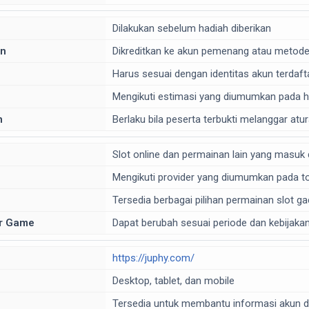
Dilakukan sebelum hadiah diberikan
an
Dikreditkan ke akun pemenang atau metode
Harus sesuai dengan identitas akun terdaft
Mengikuti estimasi yang diumumkan pada 
n
Berlaku bila peserta terbukti melanggar atu
Slot online dan permainan lain yang masuk 
Mengikuti provider yang diumumkan pada 
Tersedia berbagai pilihan permainan slot g
r Game
Dapat berubah sesuai periode dan kebijaka
https://juphy.com/
Desktop, tablet, dan mobile
Tersedia untuk membantu informasi akun 