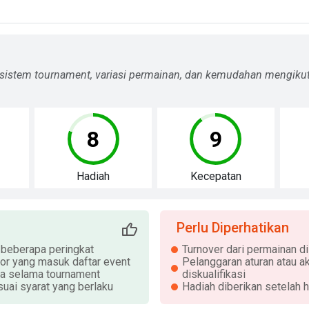
tingkat agar lebih banyak peserta memiliki kesempatan menang
erta pada posisi berikutnya tetap bisa mendapatkan bonus ta
mlah pemenang, total hadiah, serta pembagian hadiah dapat b
resmi TOTOSUPER sebelum mengikuti kompetisi.
 sistem tournament, variasi permainan, dan kemudahan mengikut
 akun TOTOSUPER yang aktif, melakukan login melalui link resm
ung dari permainan dan periode yang telah ditentukan. Transaks
8
9
an, serta aktivitas yang terindikasi melanggar ketentuan tidak a
aan satu akun untuk satu peserta, larangan membuat akun gan
Hadiah
Kecepatan
akun yang valid. TOTOSUPER berhak melakukan pemeriksaan terh
adi penyalahgunaan bonus, manipulasi turnover, penggunaan identi
ualifikasi dan hadiah dapat dibatalkan.
Perlu Diperhatikan
 beberapa peringkat
Turnover dari permainan di 
ala dan belum tentu berubah secara real-time pada setiap puta
cor yang masuk daftar event
Pelanggaran aturan atau 
eserta diverifikasi. Bila terdapat nilai turnover yang sama, pen
la selama tournament
diskualifikasi
suai syarat yang berlaku
Hadiah diberikan setelah h
e-break lain yang diumumkan pada halaman event.