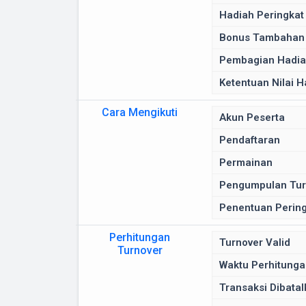
Hadiah Peringkat
Bonus Tambahan
Pembagian Hadi
Ketentuan Nilai H
Cara Mengikuti
Akun Peserta
Pendaftaran
Permainan
Pengumpulan Tur
Penentuan Perin
Perhitungan
Turnover Valid
Turnover
Waktu Perhitung
Transaksi Dibata