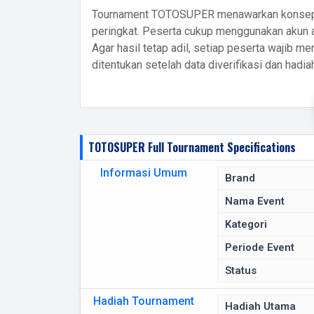
Hadiah biasanya dikreditkan ke akun pemenan
Tournament TOTOSUPER menawarkan konsep k
peringkat. Peserta cukup menggunakan akun a
sesuai agar proses pembagian hadiah berjalan
Agar hasil tetap adil, setiap peserta wajib 
dengan nominal besar atau hadiah khusus.
ditentukan setelah data diverifikasi dan hadi
Dengan pilihan permainan slot gacor yang be
yang cocok bagi member yang ingin mengejar p
ketentuan, serta mengikuti tournament secara
TOTOSUPER Full Tournament Specifications
Informasi Umum
Brand
Nama Event
Kategori
Periode Event
Status
Hadiah Tournament
Hadiah Utama