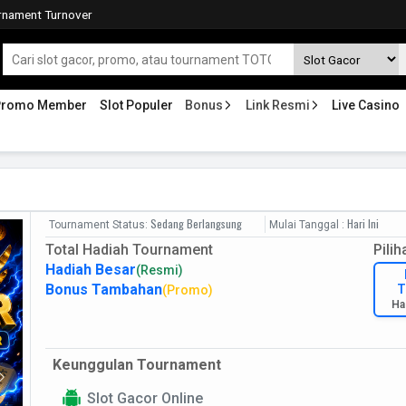
rnament Turnover
Promo Member
Slot Populer
Bonus
Link Resmi
Live Casino
Sedang Berlangsung
Hari Ini
Tournament
Status:
Mulai
Tanggal
:
Total Hadiah Tournament
Pilih
Hadiah Besar
(Resmi)
Bonus Tambahan
T
(Promo)
Ha
Keunggulan Tournament
Slot Gacor Online