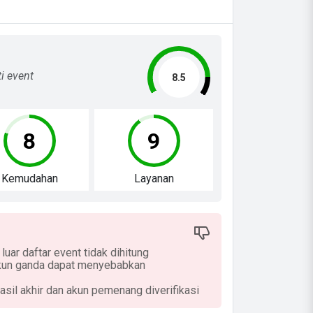
. Peringkat teratas berhak memperoleh hadiah
mbahan, cashback, atau hadiah khusus sesuai
erbeda pada setiap periode, sehingga peserta
i event
8.5
i, lalu bermain pada permainan yang termasuk
i di luar masa kompetisi, permainan yang tidak
8
9
kan dimasukkan ke dalam perhitungan.
da, larangan bekerja sama untuk memanipulasi
Kemudahan
Layanan
adap aktivitas peserta apabila ditemukan pola
tas palsu, atau tindakan lain yang bertentangan
luar daftar event tidak dihitung
ran permainan. Hasil akhir ditentukan setelah
akun ganda dapat menyebabkan
entuan posisi dapat mengikuti waktu pencapaian
asil akhir dan akun pemenang diverifikasi