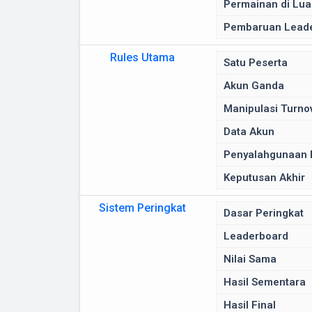
Permainan di Lua
Pembaruan Lead
Rules Utama
Satu Peserta
Akun Ganda
Manipulasi Turno
Data Akun
Penyalahgunaan 
Keputusan Akhir
Sistem Peringkat
Dasar Peringkat
Leaderboard
Nilai Sama
Hasil Sementara
Hasil Final