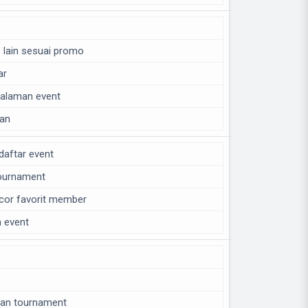
 lain sesuai promo
ar
halaman event
ran
daftar event
tournament
acor favorit member
n event
dan tournament