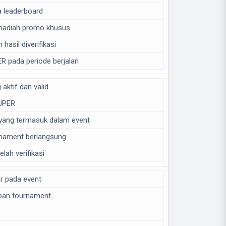
a leaderboard
 hadiah promo khusus
hasil diverifikasi
 pada periode berjalan
ktif dan valid
SUPER
 yang termasuk dalam event
rnament berlangsung
lah verifikasi
ar pada event
upan tournament