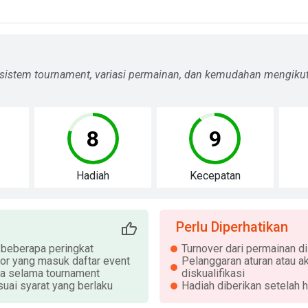
tingkat agar lebih banyak peserta memiliki kesempatan menang
erta pada posisi berikutnya tetap bisa mendapatkan bonus ta
mlah pemenang, total hadiah, serta pembagian hadiah dapat b
resmi TOTOSUPER sebelum mengikuti kompetisi.
 sistem tournament, variasi permainan, dan kemudahan mengikut
 akun TOTOSUPER yang aktif, melakukan login melalui link resm
ung dari permainan dan periode yang telah ditentukan. Transaks
8
9
an, serta aktivitas yang terindikasi melanggar ketentuan tidak a
aan satu akun untuk satu peserta, larangan membuat akun gan
Hadiah
Kecepatan
akun yang valid. TOTOSUPER berhak melakukan pemeriksaan terh
adi penyalahgunaan bonus, manipulasi turnover, penggunaan identi
ualifikasi dan hadiah dapat dibatalkan.
Perlu Diperhatikan
 beberapa peringkat
Turnover dari permainan di 
ala dan belum tentu berubah secara real-time pada setiap puta
cor yang masuk daftar event
Pelanggaran aturan atau 
eserta diverifikasi. Bila terdapat nilai turnover yang sama, pen
la selama tournament
diskualifikasi
suai syarat yang berlaku
Hadiah diberikan setelah h
e-break lain yang diumumkan pada halaman event.