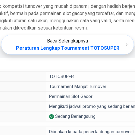
g setelah proses verifikasi selesai. Member wajib memastika
ompetisi turnover yang mudah dipahami, dengan hadiah berje
ktif, bermain pada permainan slot gacor yang terdaftar, dan me
 lancar. TOTOSUPER juga dapat meminta konfirmasi tambahan se
mengikuti aturan satu akun, menggunakan data yang valid, serta m
ah akan dikreditkan sesuai ketentuan resmi.
ragam, sistem peringkat yang jelas, dan hadiah tournament ya
Baca Selengkapnya
encapaian turnover secara terukur. Peserta sebaiknya mengatu
Peraturan Lengkap Tournament TOTOSUPER
 bertanggung jawab agar pengalaman bermain tetap nyaman dan te
TOTOSUPER
Tournament Manjat Turnover
Permainan Slot Gacor
Mengikuti jadwal promo yang sedang berla
Sedang Berlangsung
Diberikan kepada peserta dengan turnover t