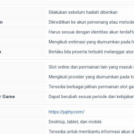
Dilakukan sebelum hadiah diberikan
an
Dikreditkan ke akun pemenang atau metode
Harus sesuai dengan identitas akun terdaft
Mengikuti estimasi yang diumumkan pada 
n
Berlaku bila peserta terbukti melanggar atu
Slot online dan permainan lain yang masuk 
Mengikuti provider yang diumumkan pada 
Tersedia berbagai pilihan permainan slot g
r Game
Dapat berubah sesuai periode dan kebijaka
https://juphy.com/
Desktop, tablet, dan mobile
Tersedia untuk membantu informasi akun 