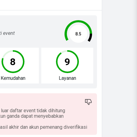
. Peringkat teratas berhak memperoleh hadiah
mbahan, cashback, atau hadiah khusus sesuai
erbeda pada setiap periode, sehingga peserta
i event
8.5
i, lalu bermain pada permainan yang termasuk
i di luar masa kompetisi, permainan yang tidak
8
9
kan dimasukkan ke dalam perhitungan.
da, larangan bekerja sama untuk memanipulasi
Kemudahan
Layanan
adap aktivitas peserta apabila ditemukan pola
tas palsu, atau tindakan lain yang bertentangan
luar daftar event tidak dihitung
ran permainan. Hasil akhir ditentukan setelah
akun ganda dapat menyebabkan
entuan posisi dapat mengikuti waktu pencapaian
asil akhir dan akun pemenang diverifikasi