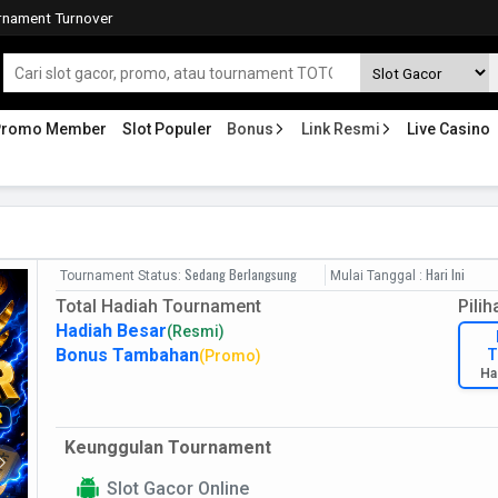
rnament Turnover
Promo Member
Slot Populer
Bonus
Link Resmi
Live Casino
Sedang Berlangsung
Hari Ini
Tournament
Status:
Mulai
Tanggal
:
Total Hadiah Tournament
Pilih
Hadiah Besar
(Resmi)
Bonus Tambahan
T
(Promo)
Ha
Keunggulan Tournament
Slot Gacor Online