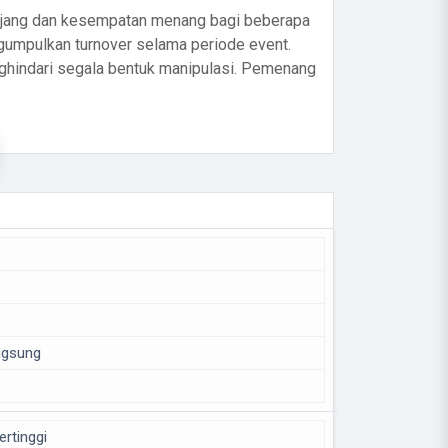
n informasi akun dan metode pembayaran telah
njang dan kesempatan menang bagi beberapa
ngumpulkan turnover selama periode event.
belum hadiah diberikan, terutama untuk hadiah
enghindari segala bentuk manipulasi. Pemenang
ng menarik, TOTOSUPER menghadirkan kompetisi
r batas permainan, membaca seluruh syarat dan
rkontrol.
ngsung
ertinggi