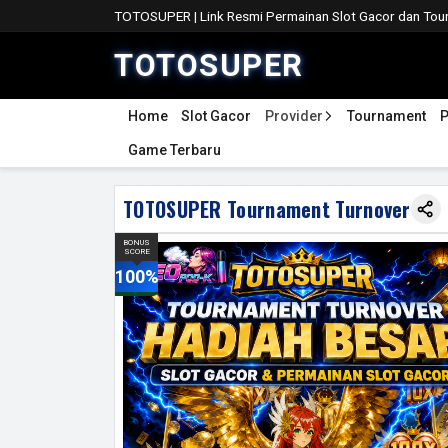
TOTOSUPER | Link Resmi Permainan Slot Gacor dan Tou
TOTOSUPER
Home
Slot Gacor
Provider
Tournament
Game Terbaru
TOTOSUPER Tournament Turnover
BONUS
SCORE
100%