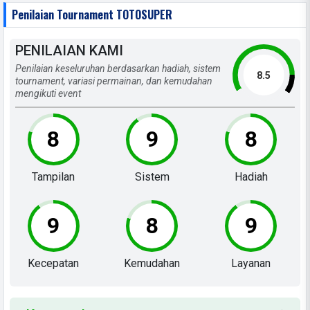
memenuhi ketentuan akan dihitung sebagai turnover dan
Penilaian Tournament TOTOSUPER
digunakan untuk menentukan posisi peserta pada papan
peringkat. Semakin tinggi akumulasi turnover yang berhasil
PENILAIAN KAMI
dikumpulkan selama periode event, semakin besar peluang
Penilaian keseluruhan berdasarkan hadiah, sistem
8.5
peserta untuk masuk ke jajaran pemenang dan memperoleh
tournament, variasi permainan, dan kemudahan
mengikuti event
hadiah utama.
Hadiah tournament disiapkan dalam beberapa tingkat agar
8
9
8
lebih banyak peserta memiliki kesempatan menang.
Peringkat teratas berhak memperoleh hadiah utama dengan
Tampilan
Sistem
Hadiah
nilai terbesar, sementara peserta pada posisi berikutnya
tetap bisa mendapatkan bonus tambahan, cashback, atau
9
8
9
hadiah khusus sesuai ketentuan event yang sedang
berlangsung. Jumlah pemenang, total hadiah, serta
Kecepatan
Kemudahan
Layanan
pembagian hadiah dapat berbeda pada setiap periode,
sehingga peserta disarankan selalu memeriksa halaman
promo resmi TOTOSUPER sebelum mengikuti kompetisi.