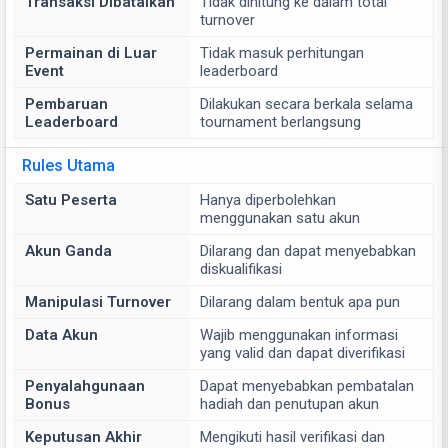
Transaksi Dibatalkan
Tidak dihitung ke dalam total
turnover
Permainan di Luar
Tidak masuk perhitungan
Event
leaderboard
Pembaruan
Dilakukan secara berkala selama
Leaderboard
tournament berlangsung
Rules Utama
Satu Peserta
Hanya diperbolehkan
menggunakan satu akun
Akun Ganda
Dilarang dan dapat menyebabkan
diskualifikasi
Manipulasi Turnover
Dilarang dalam bentuk apa pun
Data Akun
Wajib menggunakan informasi
yang valid dan dapat diverifikasi
Penyalahgunaan
Dapat menyebabkan pembatalan
Bonus
hadiah dan penutupan akun
Keputusan Akhir
Mengikuti hasil verifikasi dan