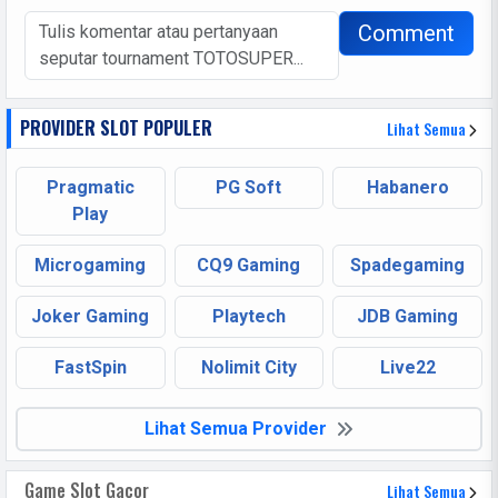
Comment
PROVIDER SLOT POPULER
Lihat Semua
Pragmatic
PG Soft
Habanero
Play
Microgaming
CQ9 Gaming
Spadegaming
Joker Gaming
Playtech
JDB Gaming
FastSpin
Nolimit City
Live22
Lihat Semua Provider
Game Slot Gacor
Lihat Semua