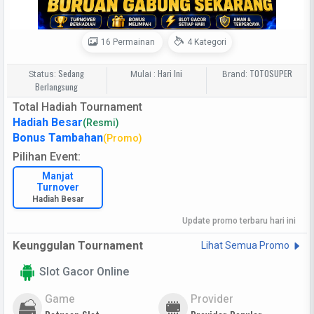
16 Permainan
4 Kategori
Sedang
Hari Ini
TOTOSUPER
Status:
Mulai
:
Brand:
Berlangsung
Total Hadiah Tournament
Hadiah Besar
(Resmi)
Bonus Tambahan
(Promo)
Pilihan Event:
Manjat
Turnover
Hadiah Besar
Update promo terbaru hari ini
Keunggulan Tournament
Lihat Semua Promo
Slot Gacor Online
Game
Provider