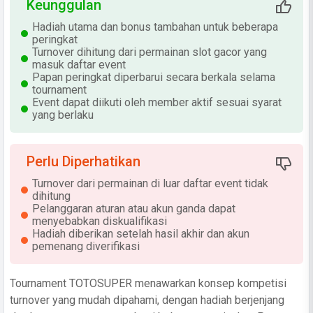
Keunggulan
Untuk berpartisipasi, member harus memiliki akun
Hadiah utama dan bonus tambahan untuk beberapa
peringkat
TOTOSUPER yang aktif, melakukan login melalui link resmi,
Turnover dihitung dari permainan slot gacor yang
lalu bermain pada permainan yang termasuk dalam daftar
masuk daftar event
Papan peringkat diperbarui secara berkala selama
tournament. Turnover hanya dihitung dari permainan dan
tournament
periode yang telah ditentukan. Transaksi di luar masa
Event dapat diikuti oleh member aktif sesuai syarat
yang berlaku
kompetisi, permainan yang tidak termasuk kategori event,
taruhan yang dibatalkan, serta aktivitas yang terindikasi
Perlu Diperhatikan
melanggar ketentuan tidak akan dimasukkan ke dalam
perhitungan.
Turnover dari permainan di luar daftar event tidak
dihitung
Pelanggaran aturan atau akun ganda dapat
Peraturan utama tournament mencakup penggunaan satu
menyebabkan diskualifikasi
akun untuk satu peserta, larangan membuat akun ganda,
Hadiah diberikan setelah hasil akhir dan akun
pemenang diverifikasi
larangan bekerja sama untuk memanipulasi peringkat, serta
kewajiban menggunakan data akun yang valid. TOTOSUPER
Tournament TOTOSUPER menawarkan konsep kompetisi
berhak melakukan pemeriksaan terhadap aktivitas peserta
turnover yang mudah dipahami, dengan hadiah berjenjang
apabila ditemukan pola permainan yang tidak wajar. Jika