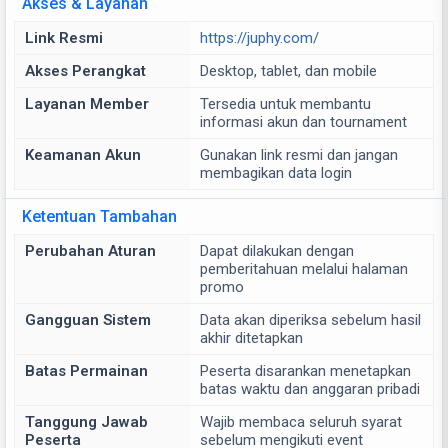
Akses & Layanan
Link Resmi
https://juphy.com/
Akses Perangkat
Desktop, tablet, dan mobile
Layanan Member
Tersedia untuk membantu
informasi akun dan tournament
Keamanan Akun
Gunakan link resmi dan jangan
membagikan data login
Ketentuan Tambahan
Perubahan Aturan
Dapat dilakukan dengan
pemberitahuan melalui halaman
promo
Gangguan Sistem
Data akan diperiksa sebelum hasil
akhir ditetapkan
Batas Permainan
Peserta disarankan menetapkan
batas waktu dan anggaran pribadi
Tanggung Jawab
Wajib membaca seluruh syarat
Peserta
sebelum mengikuti event