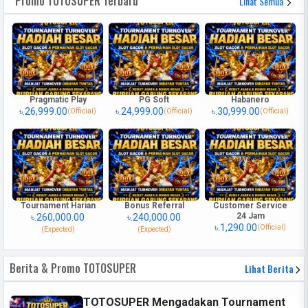
Promo TOTOSUPER Terbaru
Lihat Semua
Pragmatic Play
PG Soft
Habanero
৳.26,999.00
৳.24,999.00
৳.30,999.00
(Official)
(Official)
(Official)
Tournament Harian
Bonus Referral
Customer Service
24 Jam
৳.260,000.00
৳.240,000.00
৳.1,290.00
(Official)
(Expected)
(Expected)
Berita & Promo TOTOSUPER
Lihat Berita
TOTOSUPER Mengadakan Tournament