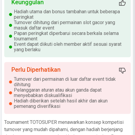
Keunggulan
Untuk berpartisipasi, member harus memiliki akun
Hadiah utama dan bonus tambahan untuk beberapa
peringkat
TOTOSUPER yang aktif, melakukan login melalui link resmi,
Turnover dihitung dari permainan slot gacor yang
lalu bermain pada permainan yang termasuk dalam daftar
masuk daftar event
Papan peringkat diperbarui secara berkala selama
tournament. Turnover hanya dihitung dari permainan dan
tournament
periode yang telah ditentukan. Transaksi di luar masa
Event dapat diikuti oleh member aktif sesuai syarat
yang berlaku
kompetisi, permainan yang tidak termasuk kategori event,
taruhan yang dibatalkan, serta aktivitas yang terindikasi
Perlu Diperhatikan
melanggar ketentuan tidak akan dimasukkan ke dalam
perhitungan.
Turnover dari permainan di luar daftar event tidak
dihitung
Pelanggaran aturan atau akun ganda dapat
Peraturan utama tournament mencakup penggunaan satu
menyebabkan diskualifikasi
akun untuk satu peserta, larangan membuat akun ganda,
Hadiah diberikan setelah hasil akhir dan akun
pemenang diverifikasi
larangan bekerja sama untuk memanipulasi peringkat, serta
kewajiban menggunakan data akun yang valid. TOTOSUPER
Tournament TOTOSUPER menawarkan konsep kompetisi
berhak melakukan pemeriksaan terhadap aktivitas peserta
turnover yang mudah dipahami, dengan hadiah berjenjang
apabila ditemukan pola permainan yang tidak wajar. Jika