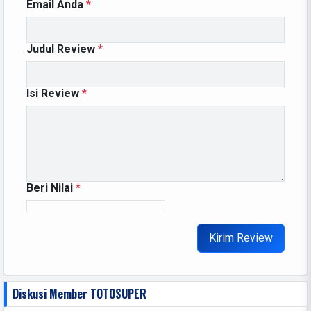
Email Anda
*
Judul Review
*
Isi Review
*
Beri Nilai
*
Kirim Review
Diskusi Member TOTOSUPER