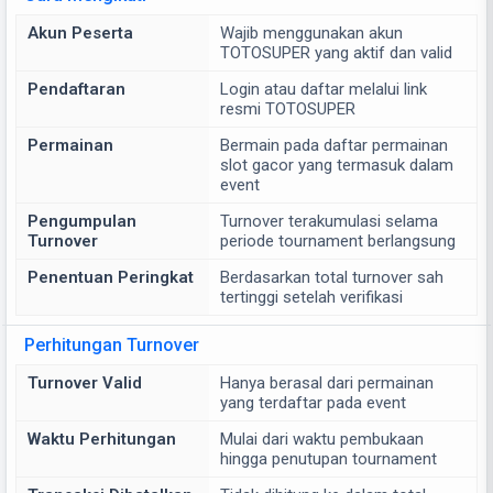
Akun Peserta
Wajib menggunakan akun
TOTOSUPER yang aktif dan valid
Pendaftaran
Login atau daftar melalui link
resmi TOTOSUPER
Permainan
Bermain pada daftar permainan
slot gacor yang termasuk dalam
event
Pengumpulan
Turnover terakumulasi selama
Turnover
periode tournament berlangsung
Penentuan Peringkat
Berdasarkan total turnover sah
tertinggi setelah verifikasi
Perhitungan Turnover
Turnover Valid
Hanya berasal dari permainan
yang terdaftar pada event
Waktu Perhitungan
Mulai dari waktu pembukaan
hingga penutupan tournament