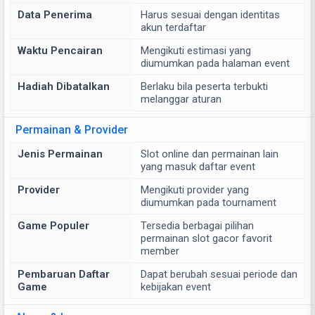
Data Penerima
Harus sesuai dengan identitas
akun terdaftar
Waktu Pencairan
Mengikuti estimasi yang
diumumkan pada halaman event
Hadiah Dibatalkan
Berlaku bila peserta terbukti
melanggar aturan
Permainan & Provider
Jenis Permainan
Slot online dan permainan lain
yang masuk daftar event
Provider
Mengikuti provider yang
diumumkan pada tournament
Game Populer
Tersedia berbagai pilihan
permainan slot gacor favorit
member
Pembaruan Daftar
Dapat berubah sesuai periode dan
Game
kebijakan event