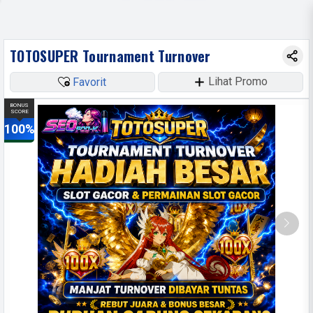
TOTOSUPER Tournament Turnover
Lihat Promo
Favorit
BONUS
SCORE
100%