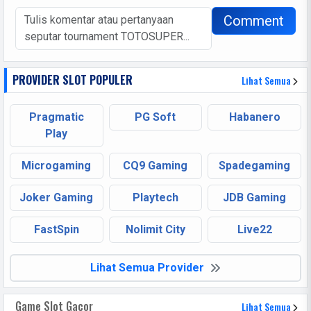
Comment
PROVIDER SLOT POPULER
Lihat Semua
Pragmatic
PG Soft
Habanero
Play
Microgaming
CQ9 Gaming
Spadegaming
Joker Gaming
Playtech
JDB Gaming
FastSpin
Nolimit City
Live22
Lihat Semua Provider
Game Slot Gacor
Lihat Semua