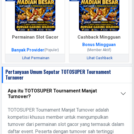
92%
88%
Permainan Slot Gacor
Cashback Mingguan
Bonus Mingguan
Banyak Provider
(Populer)
(Member Aktif)
Lihat Permainan
Lihat Cashback
Pertanyaan Umum Seputar TOTOSUPER Tournament
Turnover
Apa itu TOTOSUPER Tournament Manjat
Turnover?
TOTOSUPER Tournament Manjat Turnover adalah
kompetisi khusus member untuk mengumpulkan
turnover dari permainan slot gacor yang termasuk dalam
daftar event. Peserta dengan turnover sah tertinggi