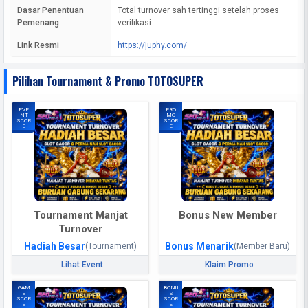
Dasar Penentuan
Total turnover sah tertinggi setelah proses
Pemenang
verifikasi
Link Resmi
https://juphy.com/
Pilihan Tournament & Promo TOTOSUPER
EVE
PRO
NT
MO
SCOR
SCOR
E
E
95%
90%
Tournament Manjat
Bonus New Member
Turnover
Hadiah Besar
Bonus Menarik
(Tournament)
(Member Baru)
Lihat Event
Klaim Promo
GAM
BONU
E
S
SCOR
SCOR
E
E