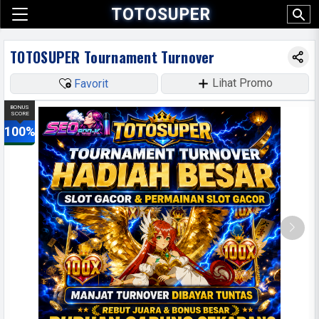
TOTOSUPER
TOTOSUPER Tournament Turnover
Lihat Promo
Favorit
BONUS
SCORE
100%