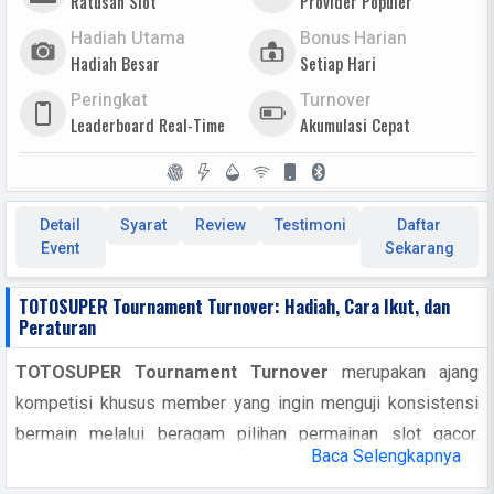
Ratusan Slot
Provider Populer
Hadiah Utama
Bonus Harian
Hadiah Besar
Setiap Hari
Peringkat
Turnover
Leaderboard Real-Time
Akumulasi Cepat
Detail
Syarat
Review
Testimoni
Daftar
Event
Sekarang
TOTOSUPER Tournament Turnover: Hadiah, Cara Ikut, dan
Peraturan
TOTOSUPER Tournament Turnover
merupakan ajang
kompetisi khusus member yang ingin menguji konsistensi
bermain melalui beragam pilihan permainan slot gacor.
Baca Selengkapnya
Dalam tournament ini, setiap aktivitas permainan yang