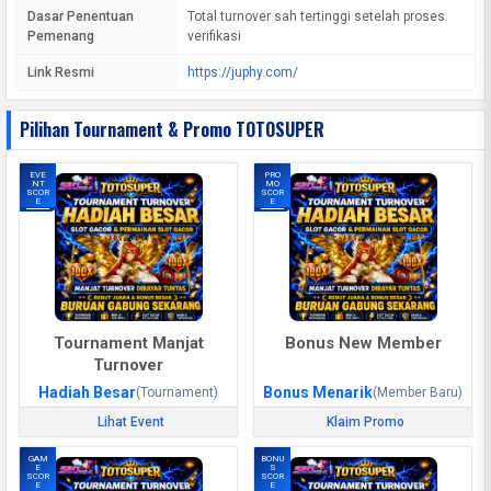
Dasar Penentuan
Total turnover sah tertinggi setelah proses
Pemenang
verifikasi
Link Resmi
https://juphy.com/
Pilihan Tournament & Promo TOTOSUPER
EVE
PRO
NT
MO
SCOR
SCOR
E
E
95%
90%
Tournament Manjat
Bonus New Member
Turnover
Hadiah Besar
Bonus Menarik
(Tournament)
(Member Baru)
Lihat Event
Klaim Promo
GAM
BONU
E
S
SCOR
SCOR
E
E