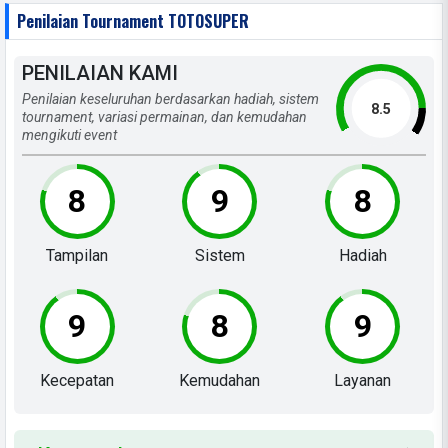
memenuhi ketentuan akan dihitung sebagai turnover dan
Penilaian Tournament TOTOSUPER
digunakan untuk menentukan posisi peserta pada papan
peringkat. Semakin tinggi akumulasi turnover yang berhasil
PENILAIAN KAMI
dikumpulkan selama periode event, semakin besar peluang
Penilaian keseluruhan berdasarkan hadiah, sistem
8.5
peserta untuk masuk ke jajaran pemenang dan memperoleh
tournament, variasi permainan, dan kemudahan
mengikuti event
hadiah utama.
Hadiah tournament disiapkan dalam beberapa tingkat agar
8
9
8
lebih banyak peserta memiliki kesempatan menang.
Peringkat teratas berhak memperoleh hadiah utama dengan
Tampilan
Sistem
Hadiah
nilai terbesar, sementara peserta pada posisi berikutnya
tetap bisa mendapatkan bonus tambahan, cashback, atau
9
8
9
hadiah khusus sesuai ketentuan event yang sedang
berlangsung. Jumlah pemenang, total hadiah, serta
Kecepatan
Kemudahan
Layanan
pembagian hadiah dapat berbeda pada setiap periode,
sehingga peserta disarankan selalu memeriksa halaman
promo resmi TOTOSUPER sebelum mengikuti kompetisi.