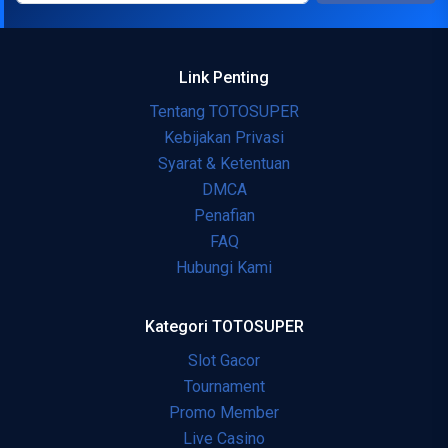
Link Penting
Tentang TOTOSUPER
Kebijakan Privasi
Syarat & Ketentuan
DMCA
Penafian
FAQ
Hubungi Kami
Kategori TOTOSUPER
Slot Gacor
Tournament
Promo Member
Live Casino