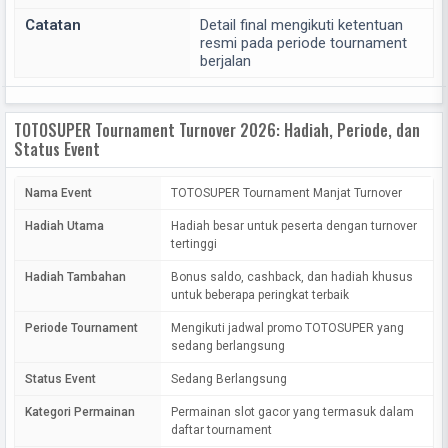
Catatan
Detail final mengikuti ketentuan
resmi pada periode tournament
berjalan
TOTOSUPER Tournament Turnover 2026: Hadiah, Periode, dan
Status Event
Nama Event
TOTOSUPER Tournament Manjat Turnover
Hadiah Utama
Hadiah besar untuk peserta dengan turnover
tertinggi
Hadiah Tambahan
Bonus saldo, cashback, dan hadiah khusus
untuk beberapa peringkat terbaik
Periode Tournament
Mengikuti jadwal promo TOTOSUPER yang
sedang berlangsung
Status Event
Sedang Berlangsung
Kategori Permainan
Permainan slot gacor yang termasuk dalam
daftar tournament