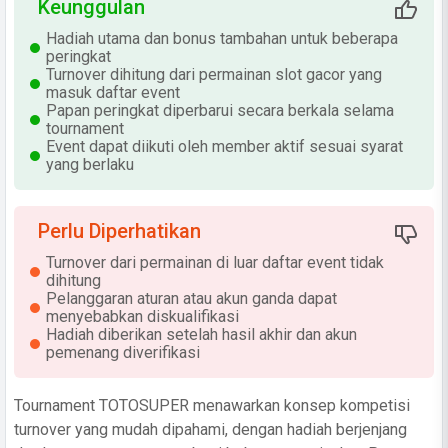
Keunggulan
Untuk berpartisipasi, member harus memiliki akun
Hadiah utama dan bonus tambahan untuk beberapa
peringkat
TOTOSUPER yang aktif, melakukan login melalui link resmi,
Turnover dihitung dari permainan slot gacor yang
lalu bermain pada permainan yang termasuk dalam daftar
masuk daftar event
Papan peringkat diperbarui secara berkala selama
tournament. Turnover hanya dihitung dari permainan dan
tournament
periode yang telah ditentukan. Transaksi di luar masa
Event dapat diikuti oleh member aktif sesuai syarat
yang berlaku
kompetisi, permainan yang tidak termasuk kategori event,
taruhan yang dibatalkan, serta aktivitas yang terindikasi
Perlu Diperhatikan
melanggar ketentuan tidak akan dimasukkan ke dalam
perhitungan.
Turnover dari permainan di luar daftar event tidak
dihitung
Pelanggaran aturan atau akun ganda dapat
Peraturan utama tournament mencakup penggunaan satu
menyebabkan diskualifikasi
akun untuk satu peserta, larangan membuat akun ganda,
Hadiah diberikan setelah hasil akhir dan akun
pemenang diverifikasi
larangan bekerja sama untuk memanipulasi peringkat, serta
kewajiban menggunakan data akun yang valid. TOTOSUPER
Tournament TOTOSUPER menawarkan konsep kompetisi
berhak melakukan pemeriksaan terhadap aktivitas peserta
turnover yang mudah dipahami, dengan hadiah berjenjang
apabila ditemukan pola permainan yang tidak wajar. Jika