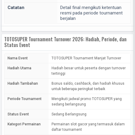
Catatan
Detail final mengikuti ketentuan
resmi pada periode tournament
berjalan
TOTOSUPER Tournament Turnover 2026: Hadiah, Periode, dan
Status Event
Nama Event
TOTOSUPER Tournament Manjat Turnover
Hadiah Utama
Hadiah besar untuk peserta dengan turnover
tertinggi
Hadiah Tambahan
Bonus saldo, cashback, dan hadiah khusus
untuk beberapa peringkat terbaik
Periode Tournament
Mengikuti jadwal promo TOTOSUPER yang
sedang berlangsung
Status Event
Sedang Berlangsung
Kategori Permainan
Permainan slot gacor yang termasuk dalam
daftar tournament