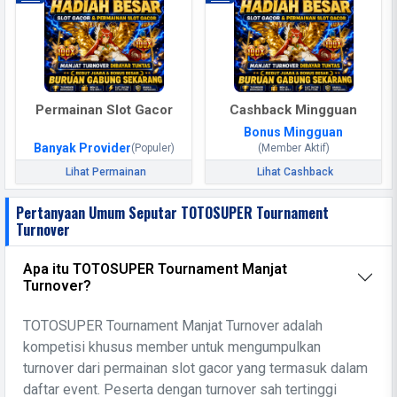
92%
88%
Permainan Slot Gacor
Cashback Mingguan
Bonus Mingguan
Banyak Provider
(Populer)
(Member Aktif)
Lihat Permainan
Lihat Cashback
Pertanyaan Umum Seputar TOTOSUPER Tournament
Turnover
Apa itu TOTOSUPER Tournament Manjat
Turnover?
TOTOSUPER Tournament Manjat Turnover adalah
kompetisi khusus member untuk mengumpulkan
turnover dari permainan slot gacor yang termasuk dalam
daftar event. Peserta dengan turnover sah tertinggi