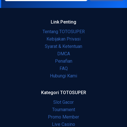
Link Penting
Tentang TOTOSUPER
Kebijakan Privasi
Syarat & Ketentuan
DMCA
Penafian
FAQ
Hubungi Kami
Kategori TOTOSUPER
Slot Gacor
Tournament
Promo Member
Live Casino