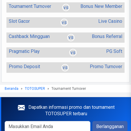
Tournament Turnover
Bonus New Member
vs
Slot Gacor
Live Casino
vs
Cashback Mingguan
Bonus Referral
vs
Pragmatic Play
PG Soft
vs
Promo Deposit
Promo Turnover
vs
Beranda
TOTOSUPER
Tournament Turnover
Dapatkan informasi promo dan tournament
TOTOSUPER terbaru