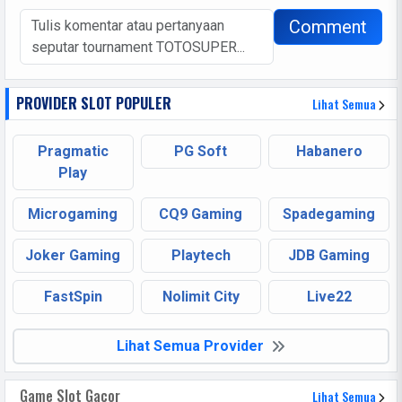
Comment
PROVIDER SLOT POPULER
Lihat Semua
Pragmatic
PG Soft
Habanero
Play
Microgaming
CQ9 Gaming
Spadegaming
Joker Gaming
Playtech
JDB Gaming
FastSpin
Nolimit City
Live22
Lihat Semua Provider
Game Slot Gacor
Lihat Semua