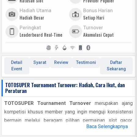
Ratusan Slot
Provider Populer
Hadiah Utama
Bonus Harian
Hadiah Besar
Setiap Hari
Peringkat
Turnover
Leaderboard Real-Time
Akumulasi Cepat
Detail
Syarat
Review
Testimoni
Daftar
Event
Sekarang
TOTOSUPER Tournament Turnover: Hadiah, Cara Ikut, dan
Peraturan
TOTOSUPER Tournament Turnover
merupakan ajang
kompetisi khusus member yang ingin menguji konsistensi
bermain melalui beragam pilihan permainan slot gacor.
Baca Selengkapnya
Dalam tournament ini, setiap aktivitas permainan yang