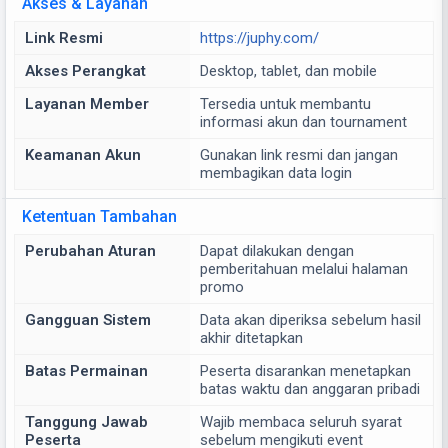
Akses & Layanan
Link Resmi
https://juphy.com/
Akses Perangkat
Desktop, tablet, dan mobile
Layanan Member
Tersedia untuk membantu
informasi akun dan tournament
Keamanan Akun
Gunakan link resmi dan jangan
membagikan data login
Ketentuan Tambahan
Perubahan Aturan
Dapat dilakukan dengan
pemberitahuan melalui halaman
promo
Gangguan Sistem
Data akan diperiksa sebelum hasil
akhir ditetapkan
Batas Permainan
Peserta disarankan menetapkan
batas waktu dan anggaran pribadi
Tanggung Jawab
Wajib membaca seluruh syarat
Peserta
sebelum mengikuti event