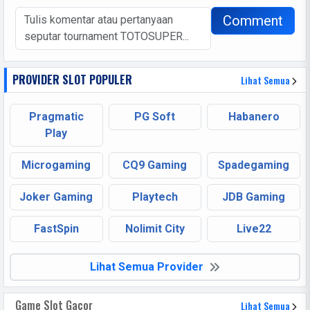
Comment
PROVIDER SLOT POPULER
Lihat Semua
Pragmatic
PG Soft
Habanero
Play
Microgaming
CQ9 Gaming
Spadegaming
Joker Gaming
Playtech
JDB Gaming
FastSpin
Nolimit City
Live22
Lihat Semua Provider
Game Slot Gacor
Lihat Semua