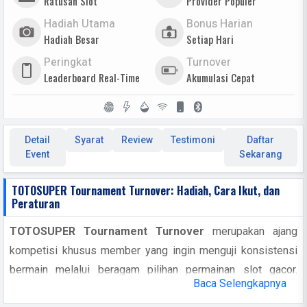
Ratusan Slot
Provider Populer
Hadiah Utama
Bonus Harian
Hadiah Besar
Setiap Hari
Peringkat
Turnover
Leaderboard Real-Time
Akumulasi Cepat
Detail
Syarat
Review
Testimoni
Daftar
Event
Sekarang
TOTOSUPER Tournament Turnover: Hadiah, Cara Ikut, dan
Peraturan
TOTOSUPER Tournament Turnover
merupakan ajang
kompetisi khusus member yang ingin menguji konsistensi
bermain melalui beragam pilihan permainan slot gacor.
Baca Selengkapnya
Dalam tournament ini, setiap aktivitas permainan yang