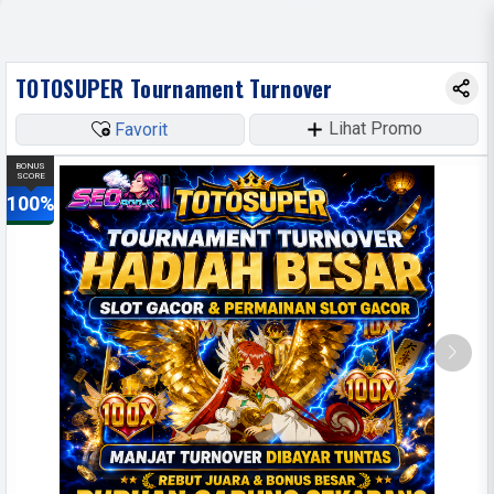
TOTOSUPER Tournament Turnover
Lihat Promo
Favorit
BONUS
SCORE
100%