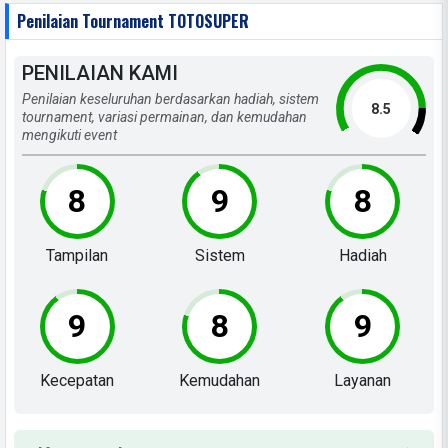
memenuhi ketentuan akan dihitung sebagai turnover dan
Penilaian Tournament TOTOSUPER
digunakan untuk menentukan posisi peserta pada papan
peringkat. Semakin tinggi akumulasi turnover yang berhasil
PENILAIAN KAMI
dikumpulkan selama periode event, semakin besar peluang
Penilaian keseluruhan berdasarkan hadiah, sistem
8.5
peserta untuk masuk ke jajaran pemenang dan memperoleh
tournament, variasi permainan, dan kemudahan
mengikuti event
hadiah utama.
Hadiah tournament disiapkan dalam beberapa tingkat agar
8
9
8
lebih banyak peserta memiliki kesempatan menang.
Peringkat teratas berhak memperoleh hadiah utama dengan
Tampilan
Sistem
Hadiah
nilai terbesar, sementara peserta pada posisi berikutnya
tetap bisa mendapatkan bonus tambahan, cashback, atau
9
8
9
hadiah khusus sesuai ketentuan event yang sedang
berlangsung. Jumlah pemenang, total hadiah, serta
Kecepatan
Kemudahan
Layanan
pembagian hadiah dapat berbeda pada setiap periode,
sehingga peserta disarankan selalu memeriksa halaman
promo resmi TOTOSUPER sebelum mengikuti kompetisi.