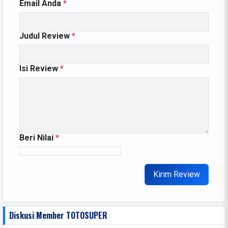
Email Anda
*
Judul Review
*
Isi Review
*
Beri Nilai
*
Kirim Review
Diskusi Member TOTOSUPER