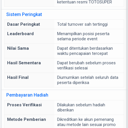
ketentuan resmi TOTOSUPER
Sistem Peringkat
Dasar Peringkat
Total turnover sah tertinggi
Leaderboard
Menampilkan posisi peserta
selama periode event
Nilai Sama
Dapat ditentukan berdasarkan
waktu pencapaian tercepat
Hasil Sementara
Dapat berubah sebelum proses
verifikasi selesai
Hasil Final
Diumumkan setelah seluruh data
peserta diperiksa
Pembayaran Hadiah
Proses Verifikasi
Dilakukan sebelum hadiah
diberikan
Metode Pemberian
Dikreditkan ke akun pemenang
atau metode lain sesuai promo