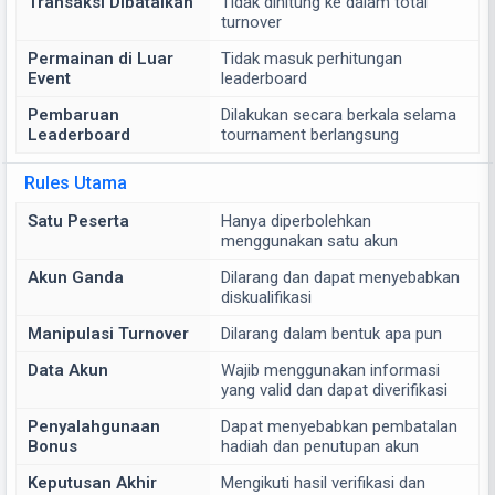
Transaksi Dibatalkan
Tidak dihitung ke dalam total
turnover
Permainan di Luar
Tidak masuk perhitungan
Event
leaderboard
Pembaruan
Dilakukan secara berkala selama
Leaderboard
tournament berlangsung
Rules Utama
Satu Peserta
Hanya diperbolehkan
menggunakan satu akun
Akun Ganda
Dilarang dan dapat menyebabkan
diskualifikasi
Manipulasi Turnover
Dilarang dalam bentuk apa pun
Data Akun
Wajib menggunakan informasi
yang valid dan dapat diverifikasi
Penyalahgunaan
Dapat menyebabkan pembatalan
Bonus
hadiah dan penutupan akun
Keputusan Akhir
Mengikuti hasil verifikasi dan