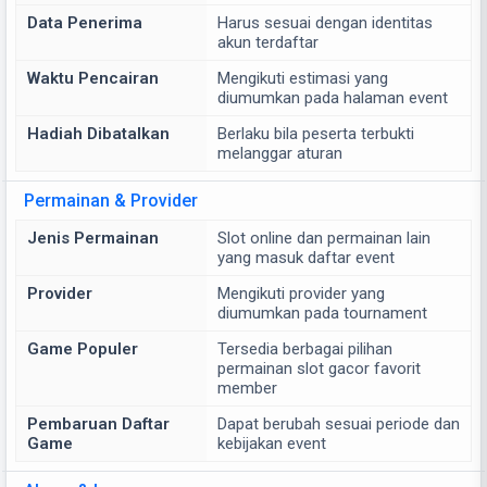
Data Penerima
Harus sesuai dengan identitas
akun terdaftar
Waktu Pencairan
Mengikuti estimasi yang
diumumkan pada halaman event
Hadiah Dibatalkan
Berlaku bila peserta terbukti
melanggar aturan
Permainan & Provider
Jenis Permainan
Slot online dan permainan lain
yang masuk daftar event
Provider
Mengikuti provider yang
diumumkan pada tournament
Game Populer
Tersedia berbagai pilihan
permainan slot gacor favorit
member
Pembaruan Daftar
Dapat berubah sesuai periode dan
Game
kebijakan event