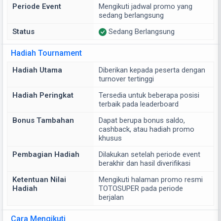
Periode Event
Mengikuti jadwal promo yang
proses pembagian hadiah berjalan lancar. TOTOSUPER juga
sedang berlangsung
dapat meminta konfirmasi tambahan sebelum hadiah
Status
Sedang Berlangsung
diberikan, terutama untuk hadiah dengan nominal besar atau
Hadiah Tournament
hadiah khusus.
Hadiah Utama
Diberikan kepada peserta dengan
Dengan pilihan permainan slot gacor yang beragam, sistem
turnover tertinggi
peringkat yang jelas, dan hadiah tournament yang menarik,
Hadiah Peringkat
Tersedia untuk beberapa posisi
TOTOSUPER menghadirkan kompetisi yang cocok bagi
terbaik pada leaderboard
member yang ingin mengejar pencapaian turnover secara
Bonus Tambahan
Dapat berupa bonus saldo,
cashback, atau hadiah promo
terukur. Peserta sebaiknya mengatur batas permainan,
khusus
membaca seluruh syarat dan ketentuan, serta mengikuti
Pembagian Hadiah
Dilakukan setelah periode event
tournament secara bertanggung jawab agar pengalaman
berakhir dan hasil diverifikasi
bermain tetap nyaman dan terkontrol.
Ketentuan Nilai
Mengikuti halaman promo resmi
Hadiah
TOTOSUPER pada periode
berjalan
Cara Mengikuti