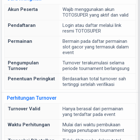
Akun Peserta
Wajib menggunakan akun
TOTOSUPER yang aktif dan valid
Pendaftaran
Login atau daftar melalui link
resmi TOTOSUPER
Permainan
Bermain pada daftar permainan
slot gacor yang termasuk dalam
event
Pengumpulan
Turnover terakumulasi selama
Turnover
periode tournament berlangsung
Penentuan Peringkat
Berdasarkan total turnover sah
tertinggi setelah verifikasi
Perhitungan Turnover
Turnover Valid
Hanya berasal dari permainan
yang terdaftar pada event
Waktu Perhitungan
Mulai dari waktu pembukaan
hingga penutupan tournament