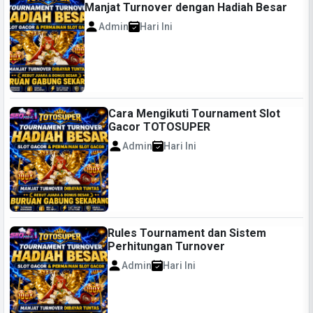
Manjat Turnover dengan Hadiah Besar
Admin
Hari Ini
Cara Mengikuti Tournament Slot
Gacor TOTOSUPER
Admin
Hari Ini
Rules Tournament dan Sistem
Perhitungan Turnover
Admin
Hari Ini