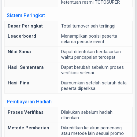
ketentuan resmi TOTOSUPER
Sistem Peringkat
Dasar Peringkat
Total turnover sah tertinggi
Leaderboard
Menampilkan posisi peserta
selama periode event
Nilai Sama
Dapat ditentukan berdasarkan
waktu pencapaian tercepat
Hasil Sementara
Dapat berubah sebelum proses
verifikasi selesai
Hasil Final
Diumumkan setelah seluruh data
peserta diperiksa
Pembayaran Hadiah
Proses Verifikasi
Dilakukan sebelum hadiah
diberikan
Metode Pemberian
Dikreditkan ke akun pemenang
atau metode lain sesuai promo