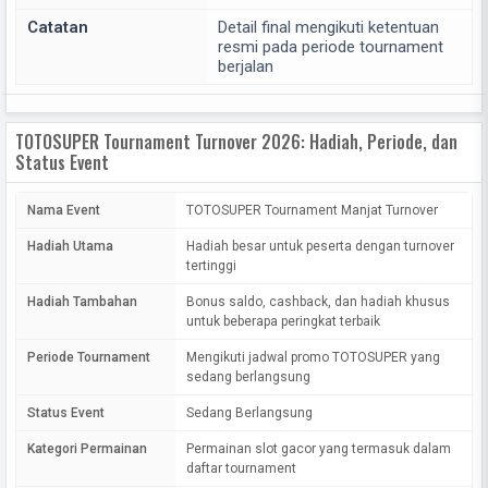
Catatan
Detail final mengikuti ketentuan
resmi pada periode tournament
berjalan
TOTOSUPER Tournament Turnover 2026: Hadiah, Periode, dan
Status Event
Nama Event
TOTOSUPER Tournament Manjat Turnover
Hadiah Utama
Hadiah besar untuk peserta dengan turnover
tertinggi
Hadiah Tambahan
Bonus saldo, cashback, dan hadiah khusus
untuk beberapa peringkat terbaik
Periode Tournament
Mengikuti jadwal promo TOTOSUPER yang
sedang berlangsung
Status Event
Sedang Berlangsung
Kategori Permainan
Permainan slot gacor yang termasuk dalam
daftar tournament