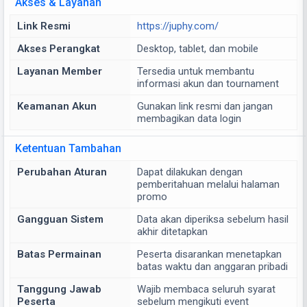
Akses & Layanan
Link Resmi
https://juphy.com/
Akses Perangkat
Desktop, tablet, dan mobile
Layanan Member
Tersedia untuk membantu
informasi akun dan tournament
Keamanan Akun
Gunakan link resmi dan jangan
membagikan data login
Ketentuan Tambahan
Perubahan Aturan
Dapat dilakukan dengan
pemberitahuan melalui halaman
promo
Gangguan Sistem
Data akan diperiksa sebelum hasil
akhir ditetapkan
Batas Permainan
Peserta disarankan menetapkan
batas waktu dan anggaran pribadi
Tanggung Jawab
Wajib membaca seluruh syarat
Peserta
sebelum mengikuti event