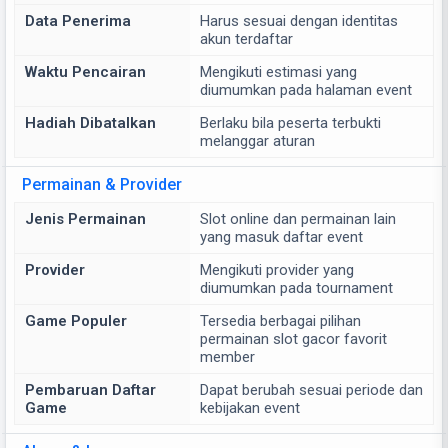
Data Penerima
Harus sesuai dengan identitas
akun terdaftar
Waktu Pencairan
Mengikuti estimasi yang
diumumkan pada halaman event
Hadiah Dibatalkan
Berlaku bila peserta terbukti
melanggar aturan
Permainan & Provider
Jenis Permainan
Slot online dan permainan lain
yang masuk daftar event
Provider
Mengikuti provider yang
diumumkan pada tournament
Game Populer
Tersedia berbagai pilihan
permainan slot gacor favorit
member
Pembaruan Daftar
Dapat berubah sesuai periode dan
Game
kebijakan event