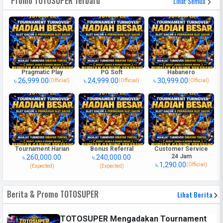
Promo TOTOSUPER Terbaru
Lihat Semua
Pragmatic Play
PG Soft
Habanero
৳.26,999.00
৳.24,999.00
৳.30,999.00
(Official)
(Official)
(Official)
Tournament Harian
Bonus Referral
Customer Service
24 Jam
৳.260,000.00
৳.240,000.00
৳.1,290.00
(Official)
(Expected)
(Expected)
Berita & Promo TOTOSUPER
Lihat Berita
TOTOSUPER Mengadakan Tournament