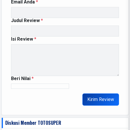
Email Anda
*
Judul Review
*
Isi Review
*
Beri Nilai
*
Kirim Review
Diskusi Member TOTOSUPER