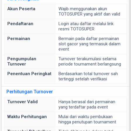
Akun Peserta
Wajib menggunakan akun
TOTOSUPER yang aktif dan valid
Pendaftaran
Login atau daftar melalui link
resmi TOTOSUPER
Permainan
Bermain pada daftar permainan
slot gacor yang termasuk dalam
event
Pengumpulan
Turnover terakumulasi selama
Turnover
periode tournament berlangsung
Penentuan Peringkat
Berdasarkan total turnover sah
tertinggi setelah verifikasi
Perhitungan Turnover
Turnover Valid
Hanya berasal dari permainan
yang terdaftar pada event
Waktu Perhitungan
Mulai dari waktu pembukaan
hingga penutupan tournament