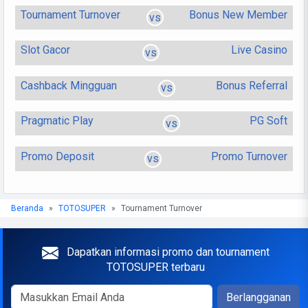
Tournament Turnover
Bonus New Member
vs
Slot Gacor
Live Casino
vs
Cashback Mingguan
Bonus Referral
vs
Pragmatic Play
PG Soft
vs
Promo Deposit
Promo Turnover
vs
Beranda
TOTOSUPER
Tournament Turnover
Dapatkan informasi promo dan tournament
TOTOSUPER terbaru