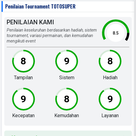
memenuhi ketentuan akan dihitung sebagai turnover dan
Penilaian Tournament TOTOSUPER
digunakan untuk menentukan posisi peserta pada papan
peringkat. Semakin tinggi akumulasi turnover yang berhasil
PENILAIAN KAMI
dikumpulkan selama periode event, semakin besar peluang
Penilaian keseluruhan berdasarkan hadiah, sistem
8.5
peserta untuk masuk ke jajaran pemenang dan memperoleh
tournament, variasi permainan, dan kemudahan
mengikuti event
hadiah utama.
Hadiah tournament disiapkan dalam beberapa tingkat agar
8
9
8
lebih banyak peserta memiliki kesempatan menang.
Peringkat teratas berhak memperoleh hadiah utama dengan
Tampilan
Sistem
Hadiah
nilai terbesar, sementara peserta pada posisi berikutnya
tetap bisa mendapatkan bonus tambahan, cashback, atau
9
8
9
hadiah khusus sesuai ketentuan event yang sedang
berlangsung. Jumlah pemenang, total hadiah, serta
Kecepatan
Kemudahan
Layanan
pembagian hadiah dapat berbeda pada setiap periode,
sehingga peserta disarankan selalu memeriksa halaman
promo resmi TOTOSUPER sebelum mengikuti kompetisi.