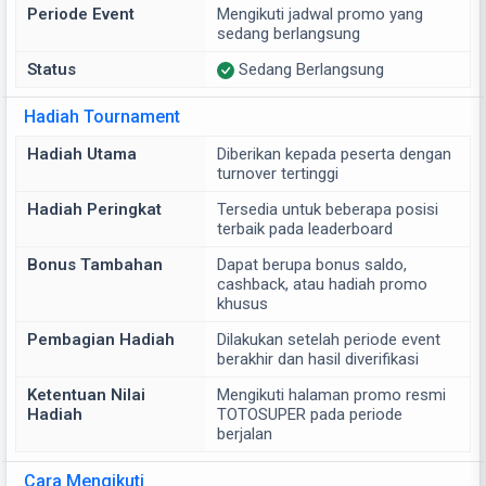
Periode Event
Mengikuti jadwal promo yang
proses pembagian hadiah berjalan lancar. TOTOSUPER juga
sedang berlangsung
dapat meminta konfirmasi tambahan sebelum hadiah
Status
Sedang Berlangsung
diberikan, terutama untuk hadiah dengan nominal besar atau
Hadiah Tournament
hadiah khusus.
Hadiah Utama
Diberikan kepada peserta dengan
Dengan pilihan permainan slot gacor yang beragam, sistem
turnover tertinggi
peringkat yang jelas, dan hadiah tournament yang menarik,
Hadiah Peringkat
Tersedia untuk beberapa posisi
TOTOSUPER menghadirkan kompetisi yang cocok bagi
terbaik pada leaderboard
member yang ingin mengejar pencapaian turnover secara
Bonus Tambahan
Dapat berupa bonus saldo,
cashback, atau hadiah promo
terukur. Peserta sebaiknya mengatur batas permainan,
khusus
membaca seluruh syarat dan ketentuan, serta mengikuti
Pembagian Hadiah
Dilakukan setelah periode event
tournament secara bertanggung jawab agar pengalaman
berakhir dan hasil diverifikasi
bermain tetap nyaman dan terkontrol.
Ketentuan Nilai
Mengikuti halaman promo resmi
Hadiah
TOTOSUPER pada periode
berjalan
Cara Mengikuti