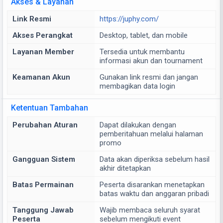
Akses & Layanan
Link Resmi
https://juphy.com/
Akses Perangkat
Desktop, tablet, dan mobile
Layanan Member
Tersedia untuk membantu
informasi akun dan tournament
Keamanan Akun
Gunakan link resmi dan jangan
membagikan data login
Ketentuan Tambahan
Perubahan Aturan
Dapat dilakukan dengan
pemberitahuan melalui halaman
promo
Gangguan Sistem
Data akan diperiksa sebelum hasil
akhir ditetapkan
Batas Permainan
Peserta disarankan menetapkan
batas waktu dan anggaran pribadi
Tanggung Jawab
Wajib membaca seluruh syarat
Peserta
sebelum mengikuti event