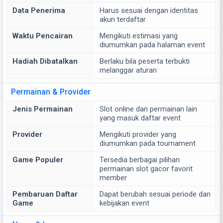
Data Penerima
Harus sesuai dengan identitas
akun terdaftar
Waktu Pencairan
Mengikuti estimasi yang
diumumkan pada halaman event
Hadiah Dibatalkan
Berlaku bila peserta terbukti
melanggar aturan
Permainan & Provider
Jenis Permainan
Slot online dan permainan lain
yang masuk daftar event
Provider
Mengikuti provider yang
diumumkan pada tournament
Game Populer
Tersedia berbagai pilihan
permainan slot gacor favorit
member
Pembaruan Daftar
Dapat berubah sesuai periode dan
Game
kebijakan event