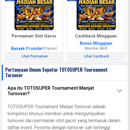
92%
88%
Permainan Slot Gacor
Cashback Mingguan
Bonus Mingguan
Banyak Provider
(Populer)
(Member Aktif)
Lihat Permainan
Lihat Cashback
Pertanyaan Umum Seputar TOTOSUPER Tournament
Turnover
Apa itu TOTOSUPER Tournament Manjat
Turnover?
TOTOSUPER Tournament Manjat Turnover adalah
kompetisi khusus member untuk mengumpulkan
turnover dari permainan slot gacor yang termasuk dalam
daftar event. Peserta dengan turnover sah tertinggi