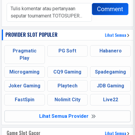
Comment
PROVIDER SLOT POPULER
Lihat Semua
Pragmatic
PG Soft
Habanero
Play
Microgaming
CQ9 Gaming
Spadegaming
Joker Gaming
Playtech
JDB Gaming
FastSpin
Nolimit City
Live22
Lihat Semua Provider
Game Slot Gacor
Lihat Semua