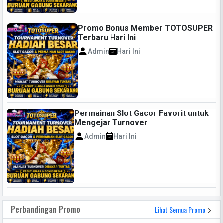
Promo Bonus Member TOTOSUPER
Terbaru Hari Ini
Admin
Hari Ini
Permainan Slot Gacor Favorit untuk
Mengejar Turnover
Admin
Hari Ini
Perbandingan Promo
Lihat Semua Promo