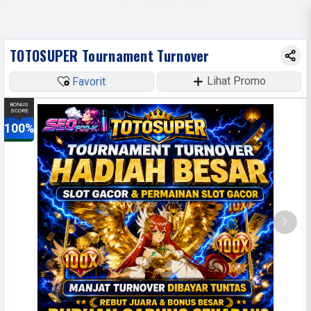
TOTOSUPER Tournament Turnover
Lihat Promo
Favorit
BONUS
SCORE
100%