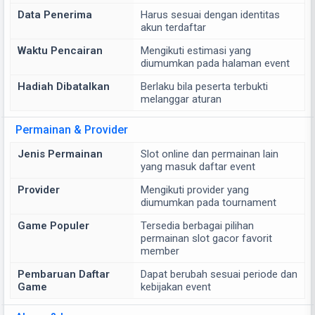
Data Penerima
Harus sesuai dengan identitas
akun terdaftar
Waktu Pencairan
Mengikuti estimasi yang
diumumkan pada halaman event
Hadiah Dibatalkan
Berlaku bila peserta terbukti
melanggar aturan
Permainan & Provider
Jenis Permainan
Slot online dan permainan lain
yang masuk daftar event
Provider
Mengikuti provider yang
diumumkan pada tournament
Game Populer
Tersedia berbagai pilihan
permainan slot gacor favorit
member
Pembaruan Daftar
Dapat berubah sesuai periode dan
Game
kebijakan event