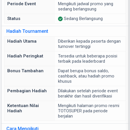
Periode Event
Mengikuti jadwal promo yang
proses pembagian hadiah berjalan lancar. TOTOSUPER juga
sedang berlangsung
dapat meminta konfirmasi tambahan sebelum hadiah
Status
Sedang Berlangsung
diberikan, terutama untuk hadiah dengan nominal besar atau
Hadiah Tournament
hadiah khusus.
Hadiah Utama
Diberikan kepada peserta dengan
Dengan pilihan permainan slot gacor yang beragam, sistem
turnover tertinggi
peringkat yang jelas, dan hadiah tournament yang menarik,
Hadiah Peringkat
Tersedia untuk beberapa posisi
TOTOSUPER menghadirkan kompetisi yang cocok bagi
terbaik pada leaderboard
member yang ingin mengejar pencapaian turnover secara
Bonus Tambahan
Dapat berupa bonus saldo,
cashback, atau hadiah promo
terukur. Peserta sebaiknya mengatur batas permainan,
khusus
membaca seluruh syarat dan ketentuan, serta mengikuti
Pembagian Hadiah
Dilakukan setelah periode event
tournament secara bertanggung jawab agar pengalaman
berakhir dan hasil diverifikasi
bermain tetap nyaman dan terkontrol.
Ketentuan Nilai
Mengikuti halaman promo resmi
Hadiah
TOTOSUPER pada periode
berjalan
Cara Mengikuti