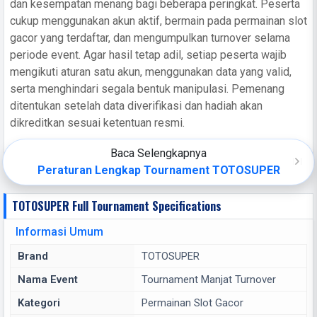
dan kesempatan menang bagi beberapa peringkat. Peserta
terbukti terjadi penyalahgunaan bonus, manipulasi turnover,
cukup menggunakan akun aktif, bermain pada permainan slot
penggunaan identitas palsu, atau tindakan lain yang
gacor yang terdaftar, dan mengumpulkan turnover selama
bertentangan dengan syarat event, maka peserta dapat
periode event. Agar hasil tetap adil, setiap peserta wajib
mengikuti aturan satu akun, menggunakan data yang valid,
didiskualifikasi dan hadiah dapat dibatalkan.
serta menghindari segala bentuk manipulasi. Pemenang
Papan peringkat dapat diperbarui secara berkala dan belum
ditentukan setelah data diverifikasi dan hadiah akan
dikreditkan sesuai ketentuan resmi.
tentu berubah secara real-time pada setiap putaran
permainan. Hasil akhir ditentukan setelah periode
Baca Selengkapnya
tournament selesai dan seluruh data peserta diverifikasi.
Peraturan Lengkap Tournament TOTOSUPER
Bila terdapat nilai turnover yang sama, penentuan posisi
TOTOSUPER Full Tournament Specifications
dapat mengikuti waktu pencapaian tercepat, total sesi
permainan, atau aturan tie-break lain yang diumumkan pada
Informasi Umum
halaman event.
Brand
TOTOSUPER
Hadiah biasanya dikreditkan ke akun pemenang setelah
Nama Event
Tournament Manjat Turnover
proses verifikasi selesai. Member wajib memastikan
Kategori
Permainan Slot Gacor
informasi akun dan metode pembayaran telah sesuai agar