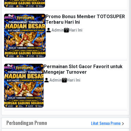
Promo Bonus Member TOTOSUPER
Terbaru Hari Ini
Admin
Hari Ini
Permainan Slot Gacor Favorit untuk
Mengejar Turnover
Admin
Hari Ini
Perbandingan Promo
Lihat Semua Promo