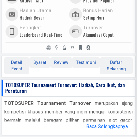
Ratusan Slot
Provider Populer
Hadiah Utama
Bonus Harian
Hadiah Besar
Setiap Hari
Peringkat
Turnover
Leaderboard Real-Time
Akumulasi Cepat
Detail
Syarat
Review
Testimoni
Daftar
Event
Sekarang
TOTOSUPER Tournament Turnover: Hadiah, Cara Ikut, dan
Peraturan
TOTOSUPER Tournament Turnover
merupakan ajang
kompetisi khusus member yang ingin menguji konsistensi
bermain melalui beragam pilihan permainan slot gacor.
Baca Selengkapnya
Dalam tournament ini, setiap aktivitas permainan yang