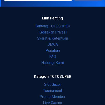
Link Penting
Tentang TOTOSUPER
Kebijakan Privasi
Syarat & Ketentuan
DMCA
Penafian
FAQ
Hubungi Kami
Kategori TOTOSUPER
Slot Gacor
Tournament
Promo Member
Live Casino