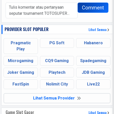
Comment
PROVIDER SLOT POPULER
Lihat Semua
Pragmatic
PG Soft
Habanero
Play
Microgaming
CQ9 Gaming
Spadegaming
Joker Gaming
Playtech
JDB Gaming
FastSpin
Nolimit City
Live22
Lihat Semua Provider
Game Slot Gacor
Lihat Semua