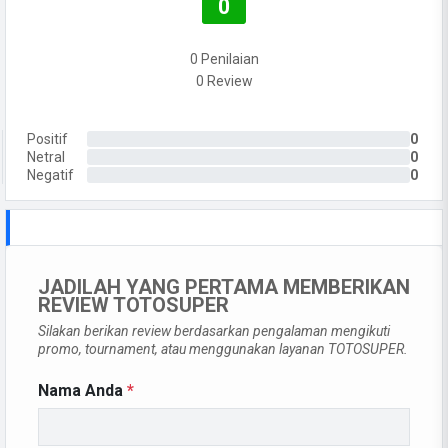
0
0 Penilaian
0 Review
Positif
0
Netral
0
Negatif
0
Tulis Review
JADILAH YANG PERTAMA MEMBERIKAN
REVIEW TOTOSUPER
Silakan berikan review berdasarkan pengalaman mengikuti
promo, tournament, atau menggunakan layanan TOTOSUPER.
Nama Anda
*