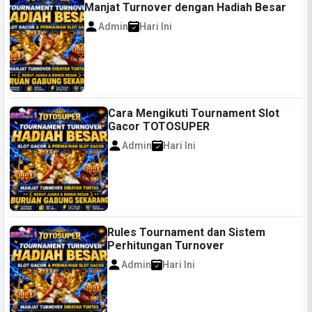
Manjat Turnover dengan Hadiah Besar
Admin
Hari Ini
Cara Mengikuti Tournament Slot
Gacor TOTOSUPER
Admin
Hari Ini
Rules Tournament dan Sistem
Perhitungan Turnover
Admin
Hari Ini