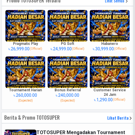
Promo TOTOSUPER Terbaru
Lihat Semua
Pragmatic Play
PG Soft
Habanero
৳.26,999.00
৳.24,999.00
৳.30,999.00
(Official)
(Official)
(Official)
Tournament Harian
Bonus Referral
Customer Service
24 Jam
৳.260,000.00
৳.240,000.00
৳.1,290.00
(Official)
(Expected)
(Expected)
Berita & Promo TOTOSUPER
Lihat Berita
TOTOSUPER Mengadakan Tournament