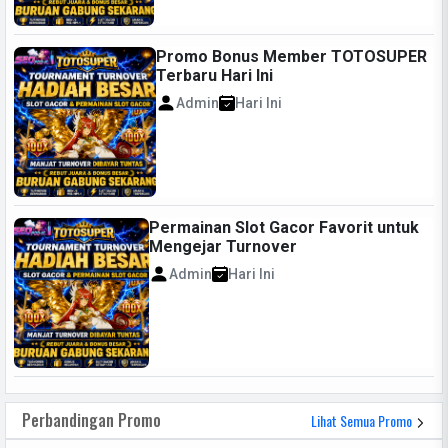
Promo Bonus Member TOTOSUPER
Terbaru Hari Ini
Admin
Hari Ini
Permainan Slot Gacor Favorit untuk
Mengejar Turnover
Admin
Hari Ini
Perbandingan Promo
Lihat Semua Promo