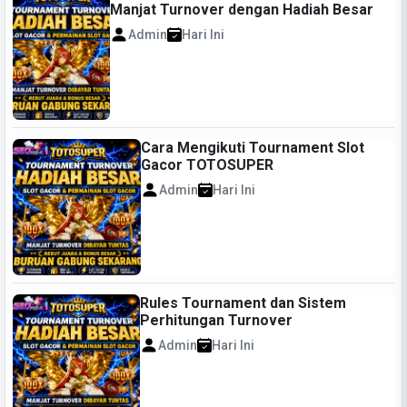
Manjat Turnover dengan Hadiah Besar
Admin
Hari Ini
Cara Mengikuti Tournament Slot
Gacor TOTOSUPER
Admin
Hari Ini
Rules Tournament dan Sistem
Perhitungan Turnover
Admin
Hari Ini