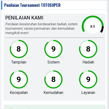
memenuhi ketentuan akan dihitung sebagai turnover dan
Penilaian Tournament TOTOSUPER
digunakan untuk menentukan posisi peserta pada papan
peringkat. Semakin tinggi akumulasi turnover yang berhasil
PENILAIAN KAMI
dikumpulkan selama periode event, semakin besar peluang
Penilaian keseluruhan berdasarkan hadiah, sistem
8.5
peserta untuk masuk ke jajaran pemenang dan memperoleh
tournament, variasi permainan, dan kemudahan
mengikuti event
hadiah utama.
Hadiah tournament disiapkan dalam beberapa tingkat agar
8
9
8
lebih banyak peserta memiliki kesempatan menang.
Peringkat teratas berhak memperoleh hadiah utama dengan
Tampilan
Sistem
Hadiah
nilai terbesar, sementara peserta pada posisi berikutnya
tetap bisa mendapatkan bonus tambahan, cashback, atau
9
8
9
hadiah khusus sesuai ketentuan event yang sedang
berlangsung. Jumlah pemenang, total hadiah, serta
Kecepatan
Kemudahan
Layanan
pembagian hadiah dapat berbeda pada setiap periode,
sehingga peserta disarankan selalu memeriksa halaman
promo resmi TOTOSUPER sebelum mengikuti kompetisi.