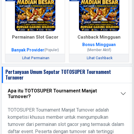
92%
88%
Permainan Slot Gacor
Cashback Mingguan
Bonus Mingguan
Banyak Provider
(Populer)
(Member Aktif)
Lihat Permainan
Lihat Cashback
Pertanyaan Umum Seputar TOTOSUPER Tournament
Turnover
Apa itu TOTOSUPER Tournament Manjat
Turnover?
TOTOSUPER Tournament Manjat Turnover adalah
kompetisi khusus member untuk mengumpulkan
turnover dari permainan slot gacor yang termasuk dalam
daftar event. Peserta dengan turnover sah tertinggi