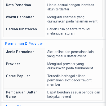
Data Penerima
Harus sesuai dengan identitas
akun terdaftar
Waktu Pencairan
Mengikuti estimasi yang
diumumkan pada halaman event
Hadiah Dibatalkan
Berlaku bila peserta terbukti
melanggar aturan
Permainan & Provider
Jenis Permainan
Slot online dan permainan lain
yang masuk daftar event
Provider
Mengikuti provider yang
diumumkan pada tournament
Game Populer
Tersedia berbagai pilihan
permainan slot gacor favorit
member
Pembaruan Daftar
Dapat berubah sesuai periode dan
Game
kebijakan event