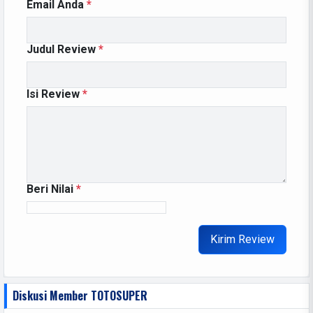
Email Anda
*
Judul Review
*
Isi Review
*
Beri Nilai
*
Kirim Review
Diskusi Member TOTOSUPER