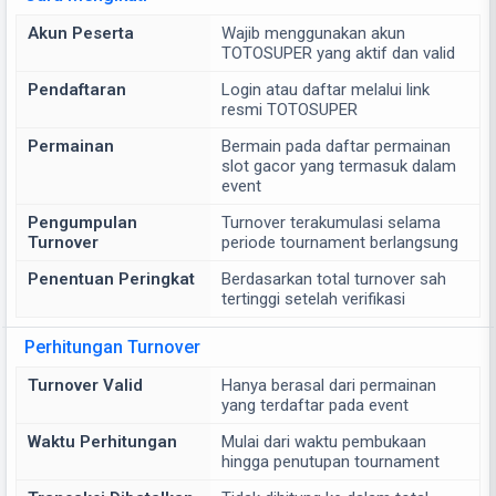
Akun Peserta
Wajib menggunakan akun
TOTOSUPER yang aktif dan valid
Pendaftaran
Login atau daftar melalui link
resmi TOTOSUPER
Permainan
Bermain pada daftar permainan
slot gacor yang termasuk dalam
event
Pengumpulan
Turnover terakumulasi selama
Turnover
periode tournament berlangsung
Penentuan Peringkat
Berdasarkan total turnover sah
tertinggi setelah verifikasi
Perhitungan Turnover
Turnover Valid
Hanya berasal dari permainan
yang terdaftar pada event
Waktu Perhitungan
Mulai dari waktu pembukaan
hingga penutupan tournament