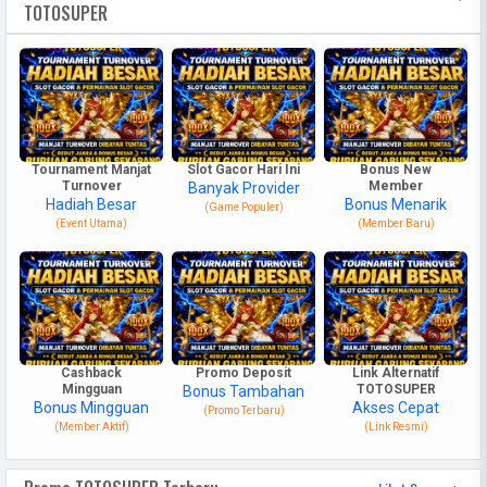
TOTOSUPER
Tournament Manjat
Slot Gacor Hari Ini
Bonus New
Turnover
Member
Banyak Provider
Hadiah Besar
Bonus Menarik
(Game Populer)
(Event Utama)
(Member Baru)
Cashback
Promo Deposit
Link Alternatif
Mingguan
TOTOSUPER
Bonus Tambahan
Bonus Mingguan
Akses Cepat
(Promo Terbaru)
(Member Aktif)
(Link Resmi)