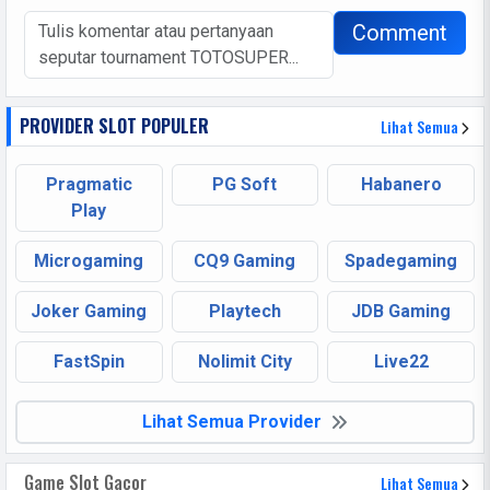
Comment
PROVIDER SLOT POPULER
Lihat Semua
Pragmatic
PG Soft
Habanero
Play
Microgaming
CQ9 Gaming
Spadegaming
Joker Gaming
Playtech
JDB Gaming
FastSpin
Nolimit City
Live22
Lihat Semua Provider
Game Slot Gacor
Lihat Semua