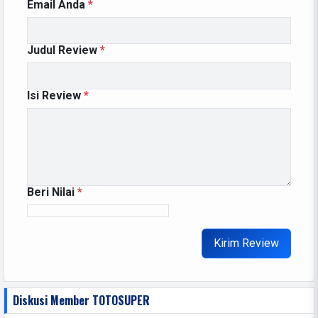
Email Anda
*
Judul Review
*
Isi Review
*
Beri Nilai
*
Kirim Review
Diskusi Member TOTOSUPER