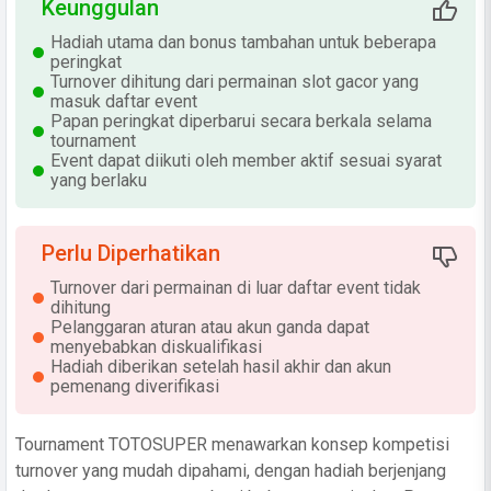
Keunggulan
Untuk berpartisipasi, member harus memiliki akun
Hadiah utama dan bonus tambahan untuk beberapa
peringkat
TOTOSUPER yang aktif, melakukan login melalui link resmi,
Turnover dihitung dari permainan slot gacor yang
lalu bermain pada permainan yang termasuk dalam daftar
masuk daftar event
Papan peringkat diperbarui secara berkala selama
tournament. Turnover hanya dihitung dari permainan dan
tournament
periode yang telah ditentukan. Transaksi di luar masa
Event dapat diikuti oleh member aktif sesuai syarat
yang berlaku
kompetisi, permainan yang tidak termasuk kategori event,
taruhan yang dibatalkan, serta aktivitas yang terindikasi
Perlu Diperhatikan
melanggar ketentuan tidak akan dimasukkan ke dalam
perhitungan.
Turnover dari permainan di luar daftar event tidak
dihitung
Pelanggaran aturan atau akun ganda dapat
Peraturan utama tournament mencakup penggunaan satu
menyebabkan diskualifikasi
akun untuk satu peserta, larangan membuat akun ganda,
Hadiah diberikan setelah hasil akhir dan akun
pemenang diverifikasi
larangan bekerja sama untuk memanipulasi peringkat, serta
kewajiban menggunakan data akun yang valid. TOTOSUPER
Tournament TOTOSUPER menawarkan konsep kompetisi
berhak melakukan pemeriksaan terhadap aktivitas peserta
turnover yang mudah dipahami, dengan hadiah berjenjang
apabila ditemukan pola permainan yang tidak wajar. Jika