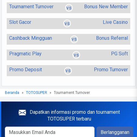
Tournament Turnover
Bonus New Member
vs
Slot Gacor
Live Casino
vs
Cashback Mingguan
Bonus Referral
vs
Pragmatic Play
PG Soft
vs
Promo Deposit
Promo Turnover
vs
Beranda
TOTOSUPER
Tournament Turnover
Dapatkan informasi promo dan tournament
TOTOSUPER terbaru