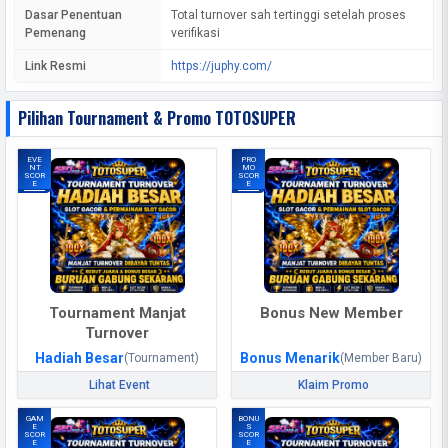
Dasar Penentuan
Total turnover sah tertinggi setelah proses
Pemenang
verifikasi
Link Resmi
https://juphy.com/
Pilihan Tournament & Promo TOTOSUPER
EVE
PRO
NT
MO
SCOR
SCOR
E
E
95%
90%
Tournament Manjat
Bonus New Member
Turnover
Hadiah Besar
Bonus Menarik
(Tournament)
(Member Baru)
Lihat Event
Klaim Promo
GAM
BONU
E
S
SCOR
SCOR
E
E