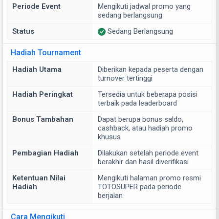
Periode Event
Mengikuti jadwal promo yang
proses pembagian hadiah berjalan lancar. TOTOSUPER juga
sedang berlangsung
dapat meminta konfirmasi tambahan sebelum hadiah
Status
Sedang Berlangsung
diberikan, terutama untuk hadiah dengan nominal besar atau
Hadiah Tournament
hadiah khusus.
Hadiah Utama
Diberikan kepada peserta dengan
Dengan pilihan permainan slot gacor yang beragam, sistem
turnover tertinggi
peringkat yang jelas, dan hadiah tournament yang menarik,
Hadiah Peringkat
Tersedia untuk beberapa posisi
TOTOSUPER menghadirkan kompetisi yang cocok bagi
terbaik pada leaderboard
member yang ingin mengejar pencapaian turnover secara
Bonus Tambahan
Dapat berupa bonus saldo,
cashback, atau hadiah promo
terukur. Peserta sebaiknya mengatur batas permainan,
khusus
membaca seluruh syarat dan ketentuan, serta mengikuti
Pembagian Hadiah
Dilakukan setelah periode event
tournament secara bertanggung jawab agar pengalaman
berakhir dan hasil diverifikasi
bermain tetap nyaman dan terkontrol.
Ketentuan Nilai
Mengikuti halaman promo resmi
Hadiah
TOTOSUPER pada periode
berjalan
Cara Mengikuti