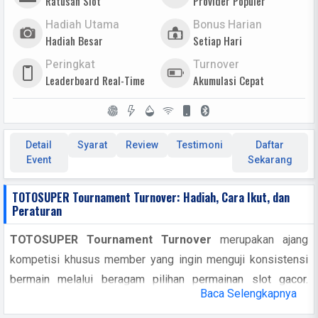
Ratusan Slot
Provider Populer
Hadiah Utama
Bonus Harian
Hadiah Besar
Setiap Hari
Peringkat
Turnover
Leaderboard Real-Time
Akumulasi Cepat
Detail
Syarat
Review
Testimoni
Daftar
Event
Sekarang
TOTOSUPER Tournament Turnover: Hadiah, Cara Ikut, dan
Peraturan
TOTOSUPER Tournament Turnover
merupakan ajang
kompetisi khusus member yang ingin menguji konsistensi
bermain melalui beragam pilihan permainan slot gacor.
Baca Selengkapnya
Dalam tournament ini, setiap aktivitas permainan yang