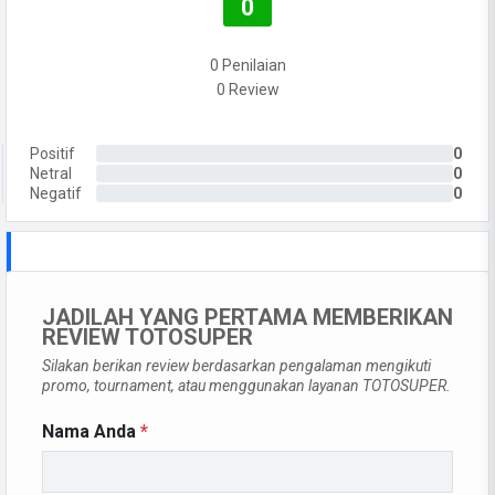
0
0 Penilaian
0 Review
Positif
0
Netral
0
Negatif
0
Tulis Review
JADILAH YANG PERTAMA MEMBERIKAN
REVIEW TOTOSUPER
Silakan berikan review berdasarkan pengalaman mengikuti
promo, tournament, atau menggunakan layanan TOTOSUPER.
Nama Anda
*