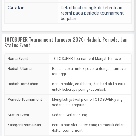
Catatan
Detail final mengikuti ketentuan
resmi pada periode tournament
berjalan
TOTOSUPER Tournament Turnover 2026: Hadiah, Periode, dan
Status Event
Nama Event
TOTOSUPER Tournament Manjat Turnover
Hadiah Utama
Hadiah besar untuk peserta dengan turnover
tertinggi
Hadiah Tambahan
Bonus saldo, cashback, dan hadiah khusus
untuk beberapa peringkat terbaik
Periode Tournament
Mengikuti jadwal promo TOTOSUPER yang
sedang berlangsung
Status Event
Sedang Berlangsung
Kategori Permainan
Permainan slot gacor yang termasuk dalam
daftar tournament