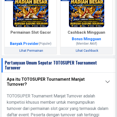
92%
88%
Permainan Slot Gacor
Cashback Mingguan
Bonus Mingguan
Banyak Provider
(Populer)
(Member Aktif)
Lihat Permainan
Lihat Cashback
Pertanyaan Umum Seputar TOTOSUPER Tournament
Turnover
Apa itu TOTOSUPER Tournament Manjat
Turnover?
TOTOSUPER Tournament Manjat Turnover adalah
kompetisi khusus member untuk mengumpulkan
turnover dari permainan slot gacor yang termasuk dalam
daftar event. Peserta dengan turnover sah tertinggi