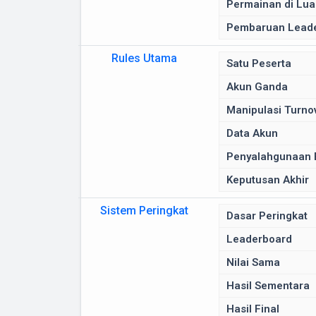
Permainan di Lua
Pembaruan Lead
Rules Utama
Satu Peserta
Akun Ganda
Manipulasi Turno
Data Akun
Penyalahgunaan 
Keputusan Akhir
Sistem Peringkat
Dasar Peringkat
Leaderboard
Nilai Sama
Hasil Sementara
Hasil Final