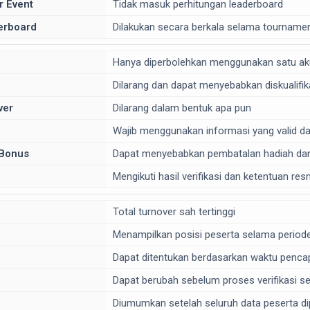
r Event
Tidak masuk perhitungan leaderboard
erboard
Dilakukan secara berkala selama tourname
Hanya diperbolehkan menggunakan satu a
Dilarang dan dapat menyebabkan diskualifik
ver
Dilarang dalam bentuk apa pun
Wajib menggunakan informasi yang valid dan
Bonus
Dapat menyebabkan pembatalan hadiah da
Mengikuti hasil verifikasi dan ketentuan 
Total turnover sah tertinggi
Menampilkan posisi peserta selama period
Dapat ditentukan berdasarkan waktu penca
Dapat berubah sebelum proses verifikasi se
Diumumkan setelah seluruh data peserta di