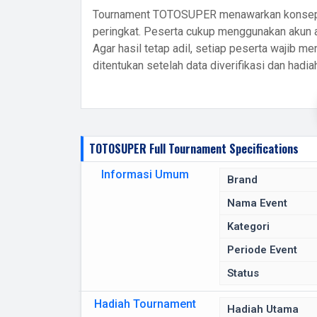
Hadiah biasanya dikreditkan ke akun pemenan
Tournament TOTOSUPER menawarkan konsep k
peringkat. Peserta cukup menggunakan akun a
sesuai agar proses pembagian hadiah berjalan
Agar hasil tetap adil, setiap peserta wajib 
dengan nominal besar atau hadiah khusus.
ditentukan setelah data diverifikasi dan hadi
Dengan pilihan permainan slot gacor yang be
yang cocok bagi member yang ingin mengejar p
ketentuan, serta mengikuti tournament secara
TOTOSUPER Full Tournament Specifications
Informasi Umum
Brand
Nama Event
Kategori
Periode Event
Status
Hadiah Tournament
Hadiah Utama