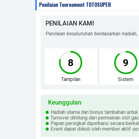
Hadiah tournament disiapkan dalam beberapa 
Penilaian Tournament TOTOSUPER
utama dengan nilai terbesar, sementara pes
ketentuan event yang sedang berlangsung. Ju
PENILAIAN KAMI
disarankan selalu memeriksa halaman promo 
Penilaian keseluruhan berdasarkan hadiah,
Untuk berpartisipasi, member harus memiliki
dalam daftar tournament. Turnover hanya dihit
8
9
termasuk kategori event, taruhan yang dibatalk
Peraturan utama tournament mencakup penggun
Tampilan
Sistem
peringkat, serta kewajiban menggunakan data 
permainan yang tidak wajar. Jika terbukti terj
dengan syarat event, maka peserta dapat didisk
Keunggulan
Hadiah utama dan bonus tambahan untuk
Papan peringkat dapat diperbarui secara berk
Turnover dihitung dari permainan slot ga
periode tournament selesai dan seluruh data p
Papan peringkat diperbarui secara berka
Event dapat diikuti oleh member aktif se
tercepat, total sesi permainan, atau aturan ti