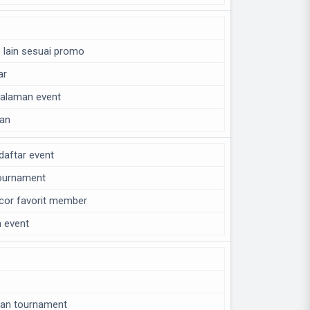
 lain sesuai promo
ar
halaman event
ran
daftar event
tournament
acor favorit member
n event
dan tournament