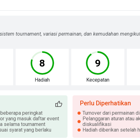
tingkat agar lebih banyak peserta memiliki kesempatan menang
erta pada posisi berikutnya tetap bisa mendapatkan bonus ta
mlah pemenang, total hadiah, serta pembagian hadiah dapat b
resmi TOTOSUPER sebelum mengikuti kompetisi.
 sistem tournament, variasi permainan, dan kemudahan mengikut
 akun TOTOSUPER yang aktif, melakukan login melalui link resm
ung dari permainan dan periode yang telah ditentukan. Transaks
8
9
an, serta aktivitas yang terindikasi melanggar ketentuan tidak a
aan satu akun untuk satu peserta, larangan membuat akun gan
Hadiah
Kecepatan
akun yang valid. TOTOSUPER berhak melakukan pemeriksaan terh
adi penyalahgunaan bonus, manipulasi turnover, penggunaan identi
ualifikasi dan hadiah dapat dibatalkan.
Perlu Diperhatikan
 beberapa peringkat
Turnover dari permainan di 
ala dan belum tentu berubah secara real-time pada setiap puta
cor yang masuk daftar event
Pelanggaran aturan atau 
eserta diverifikasi. Bila terdapat nilai turnover yang sama, pen
la selama tournament
diskualifikasi
suai syarat yang berlaku
Hadiah diberikan setelah h
e-break lain yang diumumkan pada halaman event.