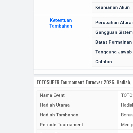
Keamanan Akun
Ketentuan
Perubahan Atura
Tambahan
Gangguan Sistem
Batas Permainan
Tanggung Jawab 
Catatan
TOTOSUPER Tournament Turnover 2026: Hadiah, P
Nama Event
TOTOS
Hadiah Utama
Hadia
Hadiah Tambahan
Bonus
Periode Tournament
Mengi