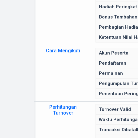
Hadiah Peringkat
Bonus Tambahan
Pembagian Hadi
Ketentuan Nilai H
Cara Mengikuti
Akun Peserta
Pendaftaran
Permainan
Pengumpulan Tur
Penentuan Perin
Perhitungan
Turnover Valid
Turnover
Waktu Perhitung
Transaksi Dibata