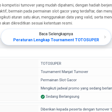
g setelah proses verifikasi selesai. Member wajib memastika
ompetisi turnover yang mudah dipahami, dengan hadiah berje
ktif, bermain pada permainan slot gacor yang terdaftar, dan me
 lancar. TOTOSUPER juga dapat meminta konfirmasi tambahan se
mengikuti aturan satu akun, menggunakan data yang valid, serta m
ah akan dikreditkan sesuai ketentuan resmi.
ragam, sistem peringkat yang jelas, dan hadiah tournament ya
Baca Selengkapnya
encapaian turnover secara terukur. Peserta sebaiknya mengatu
Peraturan Lengkap Tournament TOTOSUPER
 bertanggung jawab agar pengalaman bermain tetap nyaman dan te
TOTOSUPER
Tournament Manjat Turnover
Permainan Slot Gacor
Mengikuti jadwal promo yang sedang berla
Sedang Berlangsung
Diberikan kepada peserta dengan turnover t