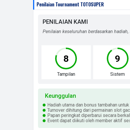
Hadiah tournament disiapkan dalam beberapa 
Penilaian Tournament TOTOSUPER
utama dengan nilai terbesar, sementara pes
ketentuan event yang sedang berlangsung. Ju
PENILAIAN KAMI
disarankan selalu memeriksa halaman promo 
Penilaian keseluruhan berdasarkan hadiah,
Untuk berpartisipasi, member harus memiliki
dalam daftar tournament. Turnover hanya dihit
8
9
termasuk kategori event, taruhan yang dibatalk
Peraturan utama tournament mencakup penggun
Tampilan
Sistem
peringkat, serta kewajiban menggunakan data 
permainan yang tidak wajar. Jika terbukti terj
dengan syarat event, maka peserta dapat didisk
Keunggulan
Hadiah utama dan bonus tambahan untuk
Papan peringkat dapat diperbarui secara berk
Turnover dihitung dari permainan slot ga
periode tournament selesai dan seluruh data p
Papan peringkat diperbarui secara berka
Event dapat diikuti oleh member aktif se
tercepat, total sesi permainan, atau aturan ti