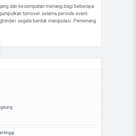
n informasi akun dan metode pembayaran telah
njang dan kesempatan menang bagi beberapa
ngumpulkan turnover selama periode event.
belum hadiah diberikan, terutama untuk hadiah
enghindari segala bentuk manipulasi. Pemenang
ng menarik, TOTOSUPER menghadirkan kompetisi
r batas permainan, membaca seluruh syarat dan
rkontrol.
ngsung
ertinggi