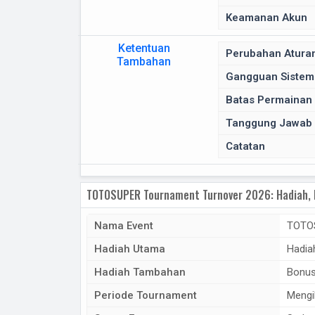
Keamanan Akun
Ketentuan
Perubahan Atura
Tambahan
Gangguan Sistem
Batas Permainan
Tanggung Jawab 
Catatan
TOTOSUPER Tournament Turnover 2026: Hadiah, P
Nama Event
TOTOS
Hadiah Utama
Hadia
Hadiah Tambahan
Bonus
Periode Tournament
Mengi