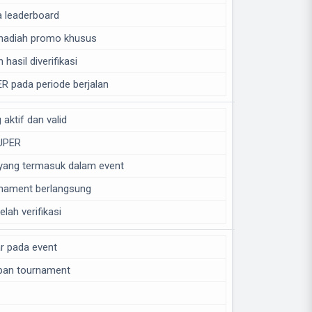
a leaderboard
 hadiah promo khusus
hasil diverifikasi
 pada periode berjalan
ktif dan valid
SUPER
 yang termasuk dalam event
rnament berlangsung
lah verifikasi
ar pada event
upan tournament