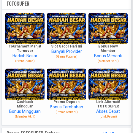
TOTOSUPER
Tournament Manjat
Slot Gacor Hari Ini
Bonus New
Turnover
Member
Banyak Provider
Hadiah Besar
Bonus Menarik
(Game Populer)
(Event Utama)
(Member Baru)
Cashback
Promo Deposit
Link Alternatif
Mingguan
TOTOSUPER
Bonus Tambahan
Bonus Mingguan
Akses Cepat
(Promo Terbaru)
(Member Aktif)
(Link Resmi)