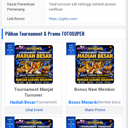
Dasar Penentuan
Total turnover sah tertinggi setelah proses
Pemenang
verifikasi
Link Resmi
https://juphy.com/
Pilihan Tournament & Promo TOTOSUPER
EVE
PRO
NT
MO
SCOR
SCOR
E
E
95%
90%
Tournament Manjat
Bonus New Member
Turnover
Hadiah Besar
Bonus Menarik
(Tournament)
(Member Baru)
Lihat Event
Klaim Promo
GAM
BONU
E
S
SCOR
SCOR
E
E