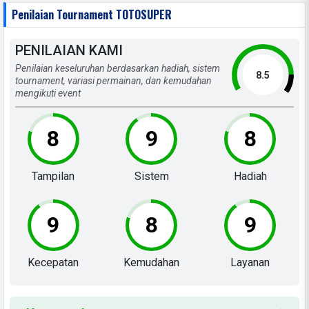
memenuhi ketentuan akan dihitung sebagai turnover dan
Penilaian Tournament TOTOSUPER
digunakan untuk menentukan posisi peserta pada papan
peringkat. Semakin tinggi akumulasi turnover yang berhasil
PENILAIAN KAMI
dikumpulkan selama periode event, semakin besar peluang
Penilaian keseluruhan berdasarkan hadiah, sistem
8.5
peserta untuk masuk ke jajaran pemenang dan memperoleh
tournament, variasi permainan, dan kemudahan
mengikuti event
hadiah utama.
Hadiah tournament disiapkan dalam beberapa tingkat agar
8
9
8
lebih banyak peserta memiliki kesempatan menang.
Peringkat teratas berhak memperoleh hadiah utama dengan
Tampilan
Sistem
Hadiah
nilai terbesar, sementara peserta pada posisi berikutnya
tetap bisa mendapatkan bonus tambahan, cashback, atau
9
8
9
hadiah khusus sesuai ketentuan event yang sedang
berlangsung. Jumlah pemenang, total hadiah, serta
Kecepatan
Kemudahan
Layanan
pembagian hadiah dapat berbeda pada setiap periode,
sehingga peserta disarankan selalu memeriksa halaman
promo resmi TOTOSUPER sebelum mengikuti kompetisi.