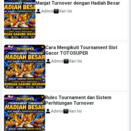
Manjat Turnover dengan Hadiah Besar
Admin
Hari Ini
Cara Mengikuti Tournament Slot
Gacor TOTOSUPER
Admin
Hari Ini
Rules Tournament dan Sistem
Perhitungan Turnover
Admin
Hari Ini