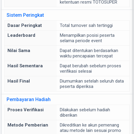
ketentuan resmi TOTOSUPER
Sistem Peringkat
Dasar Peringkat
Total turnover sah tertinggi
Leaderboard
Menampilkan posisi peserta
selama periode event
Nilai Sama
Dapat ditentukan berdasarkan
waktu pencapaian tercepat
Hasil Sementara
Dapat berubah sebelum proses
verifikasi selesai
Hasil Final
Diumumkan setelah seluruh data
peserta diperiksa
Pembayaran Hadiah
Proses Verifikasi
Dilakukan sebelum hadiah
diberikan
Metode Pemberian
Dikreditkan ke akun pemenang
atau metode lain sesuai promo