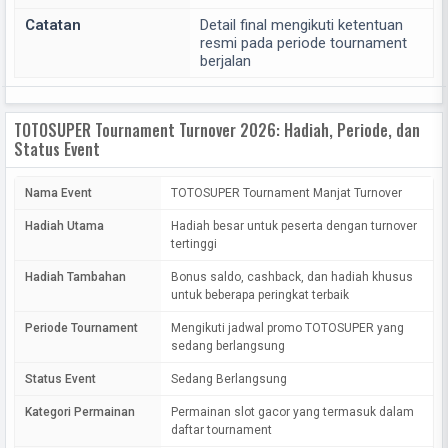
Catatan
Detail final mengikuti ketentuan
resmi pada periode tournament
berjalan
TOTOSUPER Tournament Turnover 2026: Hadiah, Periode, dan
Status Event
Nama Event
TOTOSUPER Tournament Manjat Turnover
Hadiah Utama
Hadiah besar untuk peserta dengan turnover
tertinggi
Hadiah Tambahan
Bonus saldo, cashback, dan hadiah khusus
untuk beberapa peringkat terbaik
Periode Tournament
Mengikuti jadwal promo TOTOSUPER yang
sedang berlangsung
Status Event
Sedang Berlangsung
Kategori Permainan
Permainan slot gacor yang termasuk dalam
daftar tournament