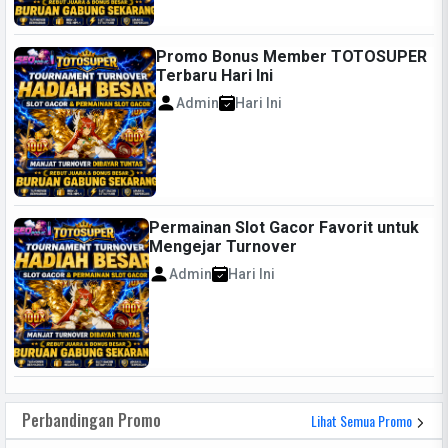
Promo Bonus Member TOTOSUPER
Terbaru Hari Ini
Admin
Hari Ini
Permainan Slot Gacor Favorit untuk
Mengejar Turnover
Admin
Hari Ini
Perbandingan Promo
Lihat Semua Promo