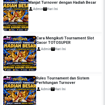
Manjat Turnover dengan Hadiah Besar
Admin
Hari Ini
Cara Mengikuti Tournament Slot
Gacor TOTOSUPER
Admin
Hari Ini
Rules Tournament dan Sistem
Perhitungan Turnover
Admin
Hari Ini