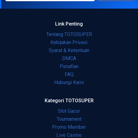
Link Penting
Tentang TOTOSUPER
Kebijakan Privasi
Syarat & Ketentuan
DMCA
Penafian
FAQ
Hubungi Kami
Kategori TOTOSUPER
Slot Gacor
Tournament
Promo Member
Live Casino