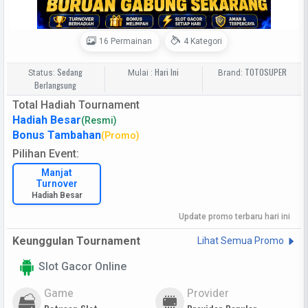
16 Permainan
4 Kategori
Sedang
Hari Ini
TOTOSUPER
Status:
Mulai
:
Brand:
Berlangsung
Total Hadiah Tournament
Hadiah Besar
(Resmi)
Bonus Tambahan
(Promo)
Pilihan Event:
Manjat
Turnover
Hadiah Besar
Update promo terbaru hari ini
Keunggulan Tournament
Lihat Semua Promo
Slot Gacor Online
Game
Provider