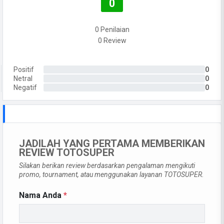
0
0 Penilaian
0 Review
Positif
0
Netral
0
Negatif
0
Tulis Review
JADILAH YANG PERTAMA MEMBERIKAN
REVIEW TOTOSUPER
Silakan berikan review berdasarkan pengalaman mengikuti
promo, tournament, atau menggunakan layanan TOTOSUPER.
Nama Anda
*