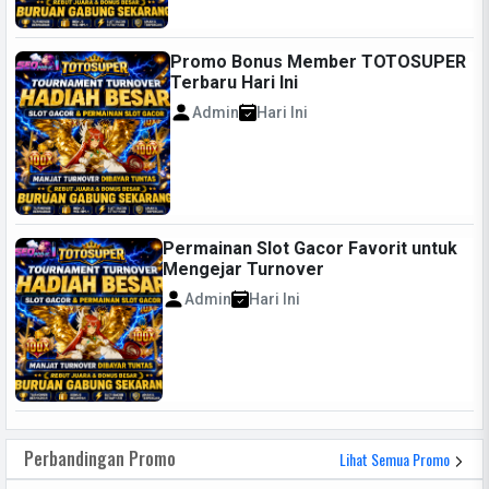
Promo Bonus Member TOTOSUPER
Terbaru Hari Ini
Admin
Hari Ini
Permainan Slot Gacor Favorit untuk
Mengejar Turnover
Admin
Hari Ini
Perbandingan Promo
Lihat Semua Promo