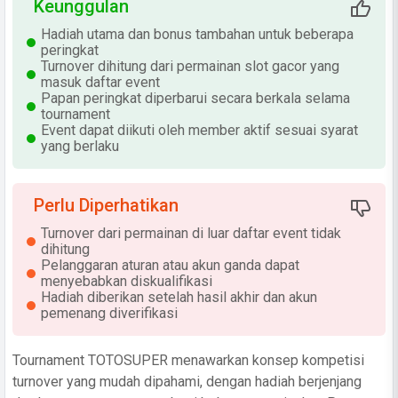
Keunggulan
Untuk berpartisipasi, member harus memiliki akun
Hadiah utama dan bonus tambahan untuk beberapa
peringkat
TOTOSUPER yang aktif, melakukan login melalui link resmi,
Turnover dihitung dari permainan slot gacor yang
lalu bermain pada permainan yang termasuk dalam daftar
masuk daftar event
Papan peringkat diperbarui secara berkala selama
tournament. Turnover hanya dihitung dari permainan dan
tournament
periode yang telah ditentukan. Transaksi di luar masa
Event dapat diikuti oleh member aktif sesuai syarat
yang berlaku
kompetisi, permainan yang tidak termasuk kategori event,
taruhan yang dibatalkan, serta aktivitas yang terindikasi
Perlu Diperhatikan
melanggar ketentuan tidak akan dimasukkan ke dalam
perhitungan.
Turnover dari permainan di luar daftar event tidak
dihitung
Pelanggaran aturan atau akun ganda dapat
Peraturan utama tournament mencakup penggunaan satu
menyebabkan diskualifikasi
akun untuk satu peserta, larangan membuat akun ganda,
Hadiah diberikan setelah hasil akhir dan akun
pemenang diverifikasi
larangan bekerja sama untuk memanipulasi peringkat, serta
kewajiban menggunakan data akun yang valid. TOTOSUPER
Tournament TOTOSUPER menawarkan konsep kompetisi
berhak melakukan pemeriksaan terhadap aktivitas peserta
turnover yang mudah dipahami, dengan hadiah berjenjang
apabila ditemukan pola permainan yang tidak wajar. Jika