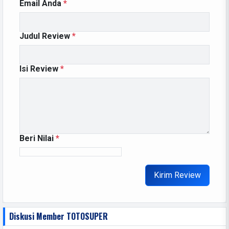
Email Anda
*
Judul Review
*
Isi Review
*
Beri Nilai
*
Kirim Review
Diskusi Member TOTOSUPER