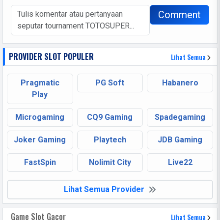
Comment
PROVIDER SLOT POPULER
Lihat Semua
Pragmatic
PG Soft
Habanero
Play
Microgaming
CQ9 Gaming
Spadegaming
Joker Gaming
Playtech
JDB Gaming
FastSpin
Nolimit City
Live22
Lihat Semua Provider
Game Slot Gacor
Lihat Semua