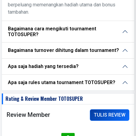
berpeluang memenangkan hadiah utama dan bonus
tambahan.
Bagaimana cara mengikuti tournament
TOTOSUPER?
Bagaimana turnover dihitung dalam tournament?
Apa saja hadiah yang tersedia?
Apa saja rules utama tournament TOTOSUPER?
Rating & Review Member TOTOSUPER
Review Member
TULIS REVIEW