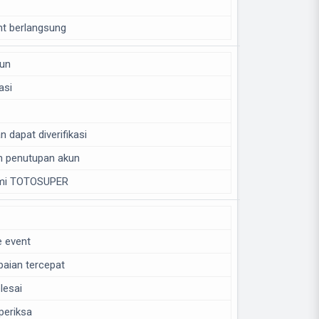
nt berlangsung
kun
asi
 dapat diverifikasi
n penutupan akun
resmi TOTOSUPER
e event
paian tercepat
lesai
periksa