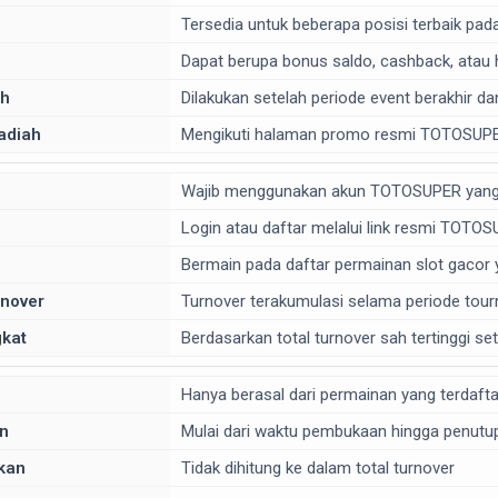
Tersedia untuk beberapa posisi terbaik pad
Dapat berupa bonus saldo, cashback, atau
ah
Dilakukan setelah periode event berakhir dan 
adiah
Mengikuti halaman promo resmi TOTOSUPER
Wajib menggunakan akun TOTOSUPER yang a
Login atau daftar melalui link resmi TOTO
Bermain pada daftar permainan slot gacor
nover
Turnover terakumulasi selama periode tou
gkat
Berdasarkan total turnover sah tertinggi sete
Hanya berasal dari permainan yang terdaft
an
Mulai dari waktu pembukaan hingga penut
lkan
Tidak dihitung ke dalam total turnover