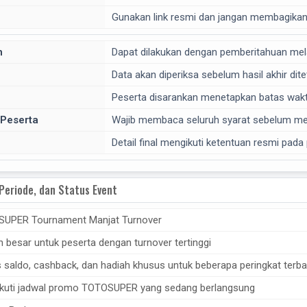
Gunakan link resmi dan jangan membagikan 
n
Dapat dilakukan dengan pemberitahuan me
Data akan diperiksa sebelum hasil akhir dit
Peserta disarankan menetapkan batas wakt
Peserta
Wajib membaca seluruh syarat sebelum men
Detail final mengikuti ketentuan resmi pada
eriode, dan Status Event
UPER Tournament Manjat Turnover
h besar untuk peserta dengan turnover tertinggi
 saldo, cashback, dan hadiah khusus untuk beberapa peringkat terba
kuti jadwal promo TOTOSUPER yang sedang berlangsung