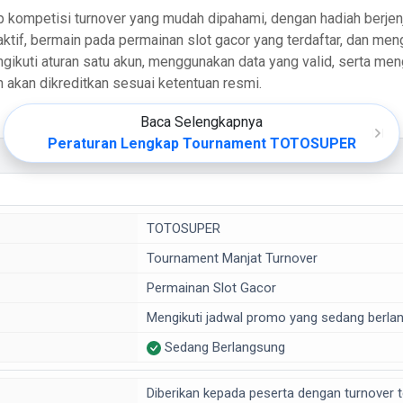
g setelah proses verifikasi selesai. Member wajib memastika
ompetisi turnover yang mudah dipahami, dengan hadiah berje
ktif, bermain pada permainan slot gacor yang terdaftar, dan me
 lancar. TOTOSUPER juga dapat meminta konfirmasi tambahan se
mengikuti aturan satu akun, menggunakan data yang valid, serta m
ah akan dikreditkan sesuai ketentuan resmi.
ragam, sistem peringkat yang jelas, dan hadiah tournament ya
Baca Selengkapnya
encapaian turnover secara terukur. Peserta sebaiknya mengatu
Peraturan Lengkap Tournament TOTOSUPER
 bertanggung jawab agar pengalaman bermain tetap nyaman dan te
TOTOSUPER
Tournament Manjat Turnover
Permainan Slot Gacor
Mengikuti jadwal promo yang sedang berla
Sedang Berlangsung
Diberikan kepada peserta dengan turnover t