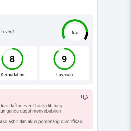
. Peringkat teratas berhak memperoleh hadiah
mbahan, cashback, atau hadiah khusus sesuai
erbeda pada setiap periode, sehingga peserta
i event
8.5
i, lalu bermain pada permainan yang termasuk
i di luar masa kompetisi, permainan yang tidak
8
9
kan dimasukkan ke dalam perhitungan.
da, larangan bekerja sama untuk memanipulasi
Kemudahan
Layanan
adap aktivitas peserta apabila ditemukan pola
tas palsu, atau tindakan lain yang bertentangan
luar daftar event tidak dihitung
ran permainan. Hasil akhir ditentukan setelah
akun ganda dapat menyebabkan
entuan posisi dapat mengikuti waktu pencapaian
asil akhir dan akun pemenang diverifikasi