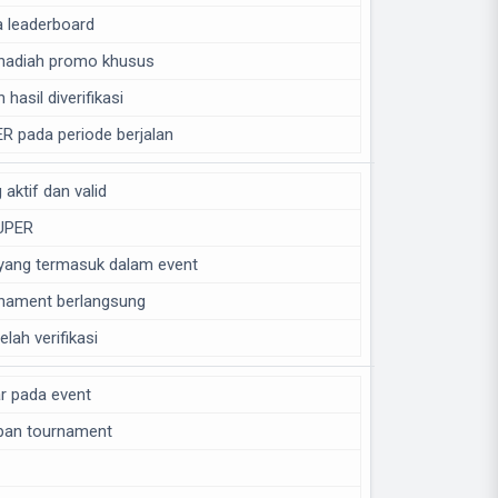
a leaderboard
 hadiah promo khusus
hasil diverifikasi
 pada periode berjalan
ktif dan valid
SUPER
 yang termasuk dalam event
rnament berlangsung
lah verifikasi
ar pada event
upan tournament