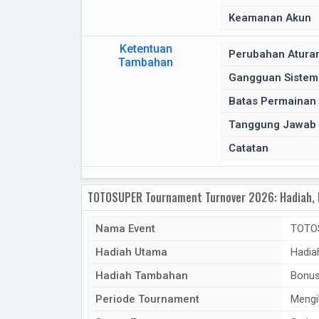
Keamanan Akun
Ketentuan
Perubahan Atura
Tambahan
Gangguan Sistem
Batas Permainan
Tanggung Jawab 
Catatan
TOTOSUPER Tournament Turnover 2026: Hadiah, P
Nama Event
TOTOS
Hadiah Utama
Hadia
Hadiah Tambahan
Bonus
Periode Tournament
Mengi