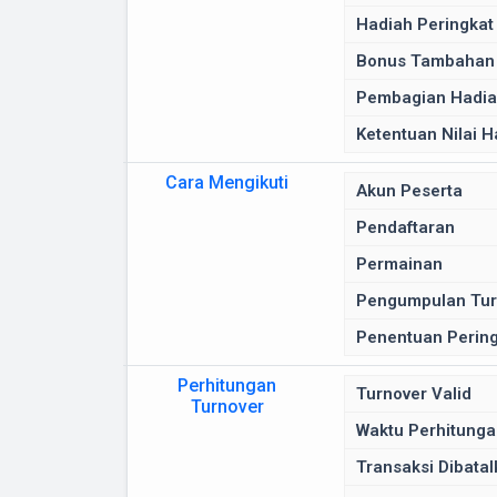
Hadiah Peringkat
Bonus Tambahan
Pembagian Hadi
Ketentuan Nilai H
Cara Mengikuti
Akun Peserta
Pendaftaran
Permainan
Pengumpulan Tur
Penentuan Perin
Perhitungan
Turnover Valid
Turnover
Waktu Perhitung
Transaksi Dibata