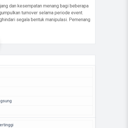
n informasi akun dan metode pembayaran telah
njang dan kesempatan menang bagi beberapa
ngumpulkan turnover selama periode event.
belum hadiah diberikan, terutama untuk hadiah
enghindari segala bentuk manipulasi. Pemenang
ng menarik, TOTOSUPER menghadirkan kompetisi
r batas permainan, membaca seluruh syarat dan
rkontrol.
ngsung
ertinggi