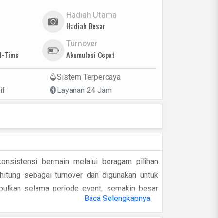
Hadiah Utama
Hadiah Besar
Turnover
l-Time
Akumulasi Cepat
Sistem Terpercaya
if
Layanan 24 Jam
nsistensi bermain melalui beragam pilihan
hitung sebagai turnover dan digunakan untuk
mpulkan selama periode event, semakin besar
Baca Selengkapnya