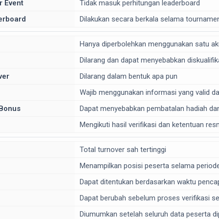
r Event
Tidak masuk perhitungan leaderboard
erboard
Dilakukan secara berkala selama tourname
Hanya diperbolehkan menggunakan satu a
Dilarang dan dapat menyebabkan diskualifik
ver
Dilarang dalam bentuk apa pun
Wajib menggunakan informasi yang valid dan
Bonus
Dapat menyebabkan pembatalan hadiah da
Mengikuti hasil verifikasi dan ketentuan 
Total turnover sah tertinggi
Menampilkan posisi peserta selama period
Dapat ditentukan berdasarkan waktu penca
Dapat berubah sebelum proses verifikasi se
Diumumkan setelah seluruh data peserta di