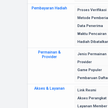
Pembayaran Hadiah
Proses Verifikasi
Metode Pemberi
Data Penerima
Waktu Pencairan
Hadiah Dibatalka
Permainan &
Jenis Permainan
Provider
Provider
Game Populer
Pembaruan Dafta
Akses & Layanan
Link Resmi
Akses Perangkat
Layanan Member