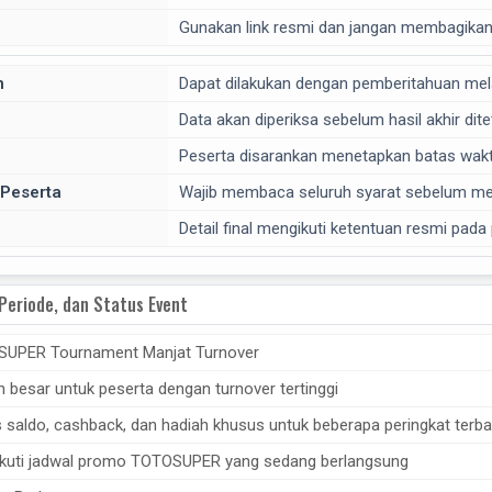
Gunakan link resmi dan jangan membagikan 
n
Dapat dilakukan dengan pemberitahuan me
Data akan diperiksa sebelum hasil akhir dit
Peserta disarankan menetapkan batas wakt
Peserta
Wajib membaca seluruh syarat sebelum men
Detail final mengikuti ketentuan resmi pada
eriode, dan Status Event
UPER Tournament Manjat Turnover
h besar untuk peserta dengan turnover tertinggi
 saldo, cashback, dan hadiah khusus untuk beberapa peringkat terba
kuti jadwal promo TOTOSUPER yang sedang berlangsung