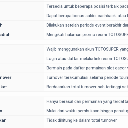
Tersedia untuk beberapa posisi terbaik pad
Dapat berupa bonus saldo, cashback, atau
ah
Dilakukan setelah periode event berakhir dan 
adiah
Mengikuti halaman promo resmi TOTOSUPER
Wajib menggunakan akun TOTOSUPER yang a
Login atau daftar melalui link resmi TOTO
Bermain pada daftar permainan slot gacor
nover
Turnover terakumulasi selama periode tou
gkat
Berdasarkan total turnover sah tertinggi sete
Hanya berasal dari permainan yang terdaft
an
Mulai dari waktu pembukaan hingga penut
lkan
Tidak dihitung ke dalam total turnover