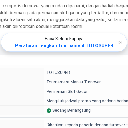
g setelah proses verifikasi selesai. Member wajib memastika
ompetisi turnover yang mudah dipahami, dengan hadiah berje
ktif, bermain pada permainan slot gacor yang terdaftar, dan me
 lancar. TOTOSUPER juga dapat meminta konfirmasi tambahan se
mengikuti aturan satu akun, menggunakan data yang valid, serta m
ah akan dikreditkan sesuai ketentuan resmi.
ragam, sistem peringkat yang jelas, dan hadiah tournament ya
Baca Selengkapnya
encapaian turnover secara terukur. Peserta sebaiknya mengatu
Peraturan Lengkap Tournament TOTOSUPER
 bertanggung jawab agar pengalaman bermain tetap nyaman dan te
TOTOSUPER
Tournament Manjat Turnover
Permainan Slot Gacor
Mengikuti jadwal promo yang sedang berla
Sedang Berlangsung
Diberikan kepada peserta dengan turnover t