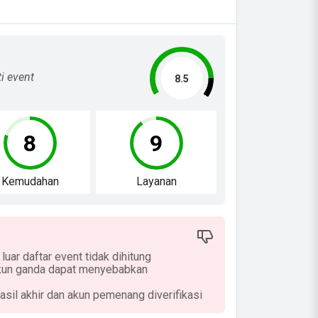
. Peringkat teratas berhak memperoleh hadiah
mbahan, cashback, atau hadiah khusus sesuai
erbeda pada setiap periode, sehingga peserta
i event
8.5
i, lalu bermain pada permainan yang termasuk
i di luar masa kompetisi, permainan yang tidak
8
9
kan dimasukkan ke dalam perhitungan.
da, larangan bekerja sama untuk memanipulasi
Kemudahan
Layanan
adap aktivitas peserta apabila ditemukan pola
tas palsu, atau tindakan lain yang bertentangan
luar daftar event tidak dihitung
ran permainan. Hasil akhir ditentukan setelah
akun ganda dapat menyebabkan
entuan posisi dapat mengikuti waktu pencapaian
asil akhir dan akun pemenang diverifikasi