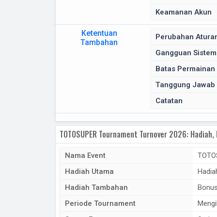
Keamanan Akun
Ketentuan
Perubahan Atura
Tambahan
Gangguan Sistem
Batas Permainan
Tanggung Jawab 
Catatan
TOTOSUPER Tournament Turnover 2026: Hadiah, P
Nama Event
TOTOS
Hadiah Utama
Hadia
Hadiah Tambahan
Bonus
Periode Tournament
Mengi