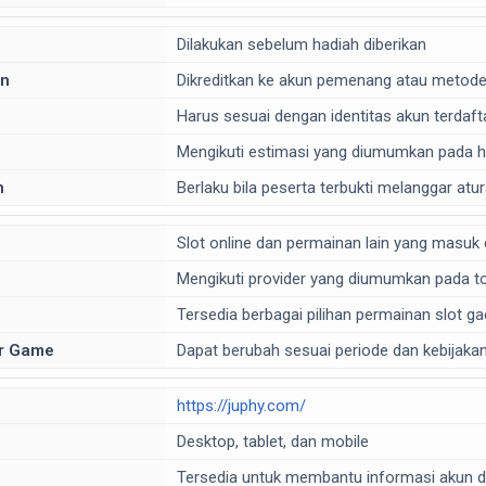
Dilakukan sebelum hadiah diberikan
an
Dikreditkan ke akun pemenang atau metode
Harus sesuai dengan identitas akun terdaft
Mengikuti estimasi yang diumumkan pada 
n
Berlaku bila peserta terbukti melanggar atu
Slot online dan permainan lain yang masuk 
Mengikuti provider yang diumumkan pada 
Tersedia berbagai pilihan permainan slot g
r Game
Dapat berubah sesuai periode dan kebijaka
https://juphy.com/
Desktop, tablet, dan mobile
Tersedia untuk membantu informasi akun 