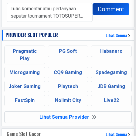
Comment
PROVIDER SLOT POPULER
Lihat Semua
Pragmatic
PG Soft
Habanero
Play
Microgaming
CQ9 Gaming
Spadegaming
Joker Gaming
Playtech
JDB Gaming
FastSpin
Nolimit City
Live22
Lihat Semua Provider
Game Slot Gacor
Lihat Semua