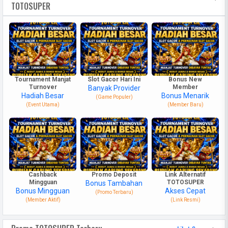
TOTOSUPER
Tournament Manjat
Slot Gacor Hari Ini
Bonus New
Turnover
Member
Banyak Provider
Hadiah Besar
Bonus Menarik
(Game Populer)
(Event Utama)
(Member Baru)
Cashback
Promo Deposit
Link Alternatif
Mingguan
TOTOSUPER
Bonus Tambahan
Bonus Mingguan
Akses Cepat
(Promo Terbaru)
(Member Aktif)
(Link Resmi)