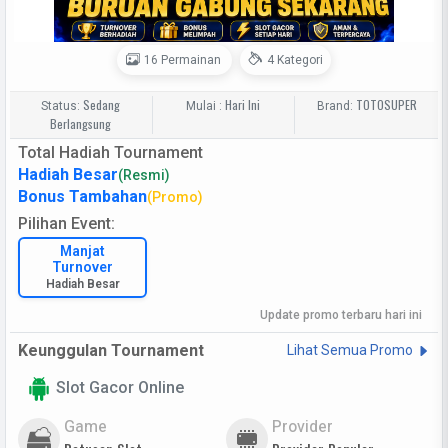
16 Permainan
4 Kategori
Sedang
Hari Ini
TOTOSUPER
Status:
Mulai
:
Brand:
Berlangsung
Total Hadiah Tournament
Hadiah Besar
(Resmi)
Bonus Tambahan
(Promo)
Pilihan Event:
Manjat
Turnover
Hadiah Besar
Update promo terbaru hari ini
Keunggulan Tournament
Lihat Semua Promo
Slot Gacor Online
Game
Provider