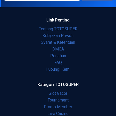
Link Penting
Tentang TOTOSUPER
Kebijakan Privasi
Syarat & Ketentuan
DMCA
Penafian
FAQ
Hubungi Kami
Kategori TOTOSUPER
Slot Gacor
Tournament
Promo Member
Live Casino