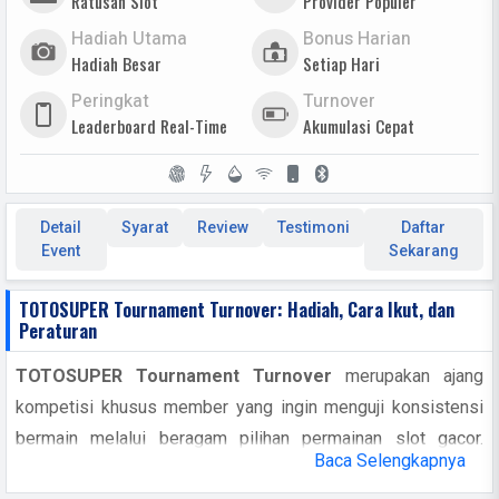
Ratusan Slot
Provider Populer
Hadiah Utama
Bonus Harian
Hadiah Besar
Setiap Hari
Peringkat
Turnover
Leaderboard Real-Time
Akumulasi Cepat
Detail
Syarat
Review
Testimoni
Daftar
Event
Sekarang
TOTOSUPER Tournament Turnover: Hadiah, Cara Ikut, dan
Peraturan
TOTOSUPER Tournament Turnover
merupakan ajang
kompetisi khusus member yang ingin menguji konsistensi
bermain melalui beragam pilihan permainan slot gacor.
Baca Selengkapnya
Dalam tournament ini, setiap aktivitas permainan yang