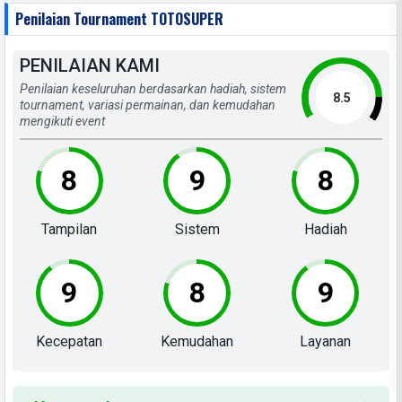
memenuhi ketentuan akan dihitung sebagai turnover dan
Penilaian Tournament TOTOSUPER
digunakan untuk menentukan posisi peserta pada papan
peringkat. Semakin tinggi akumulasi turnover yang berhasil
PENILAIAN KAMI
dikumpulkan selama periode event, semakin besar peluang
Penilaian keseluruhan berdasarkan hadiah, sistem
8.5
peserta untuk masuk ke jajaran pemenang dan memperoleh
tournament, variasi permainan, dan kemudahan
mengikuti event
hadiah utama.
Hadiah tournament disiapkan dalam beberapa tingkat agar
8
9
8
lebih banyak peserta memiliki kesempatan menang.
Peringkat teratas berhak memperoleh hadiah utama dengan
Tampilan
Sistem
Hadiah
nilai terbesar, sementara peserta pada posisi berikutnya
tetap bisa mendapatkan bonus tambahan, cashback, atau
9
8
9
hadiah khusus sesuai ketentuan event yang sedang
berlangsung. Jumlah pemenang, total hadiah, serta
Kecepatan
Kemudahan
Layanan
pembagian hadiah dapat berbeda pada setiap periode,
sehingga peserta disarankan selalu memeriksa halaman
promo resmi TOTOSUPER sebelum mengikuti kompetisi.