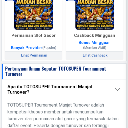
92%
88%
Permainan Slot Gacor
Cashback Mingguan
Bonus Mingguan
Banyak Provider
(Populer)
(Member Aktif)
Lihat Permainan
Lihat Cashback
Pertanyaan Umum Seputar TOTOSUPER Tournament
Turnover
Apa itu TOTOSUPER Tournament Manjat
Turnover?
TOTOSUPER Tournament Manjat Turnover adalah
kompetisi khusus member untuk mengumpulkan
turnover dari permainan slot gacor yang termasuk dalam
daftar event. Peserta dengan turnover sah tertinggi