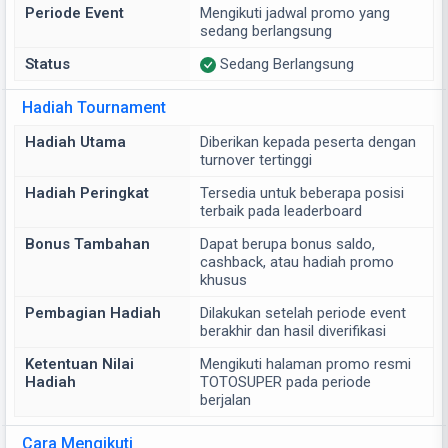
Periode Event
Mengikuti jadwal promo yang
proses pembagian hadiah berjalan lancar. TOTOSUPER juga
sedang berlangsung
dapat meminta konfirmasi tambahan sebelum hadiah
Status
Sedang Berlangsung
diberikan, terutama untuk hadiah dengan nominal besar atau
Hadiah Tournament
hadiah khusus.
Hadiah Utama
Diberikan kepada peserta dengan
Dengan pilihan permainan slot gacor yang beragam, sistem
turnover tertinggi
peringkat yang jelas, dan hadiah tournament yang menarik,
Hadiah Peringkat
Tersedia untuk beberapa posisi
TOTOSUPER menghadirkan kompetisi yang cocok bagi
terbaik pada leaderboard
member yang ingin mengejar pencapaian turnover secara
Bonus Tambahan
Dapat berupa bonus saldo,
cashback, atau hadiah promo
terukur. Peserta sebaiknya mengatur batas permainan,
khusus
membaca seluruh syarat dan ketentuan, serta mengikuti
Pembagian Hadiah
Dilakukan setelah periode event
tournament secara bertanggung jawab agar pengalaman
berakhir dan hasil diverifikasi
bermain tetap nyaman dan terkontrol.
Ketentuan Nilai
Mengikuti halaman promo resmi
Hadiah
TOTOSUPER pada periode
berjalan
Cara Mengikuti