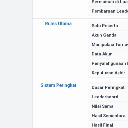
Permainan di Lua
Pembaruan Lead
Rules Utama
Satu Peserta
Akun Ganda
Manipulasi Turno
Data Akun
Penyalahgunaan 
Keputusan Akhir
Sistem Peringkat
Dasar Peringkat
Leaderboard
Nilai Sama
Hasil Sementara
Hasil Final