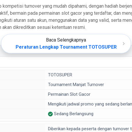
g setelah proses verifikasi selesai. Member wajib memastika
ompetisi turnover yang mudah dipahami, dengan hadiah berje
ktif, bermain pada permainan slot gacor yang terdaftar, dan me
 lancar. TOTOSUPER juga dapat meminta konfirmasi tambahan se
mengikuti aturan satu akun, menggunakan data yang valid, serta m
ah akan dikreditkan sesuai ketentuan resmi.
ragam, sistem peringkat yang jelas, dan hadiah tournament ya
Baca Selengkapnya
encapaian turnover secara terukur. Peserta sebaiknya mengatu
Peraturan Lengkap Tournament TOTOSUPER
 bertanggung jawab agar pengalaman bermain tetap nyaman dan te
TOTOSUPER
Tournament Manjat Turnover
Permainan Slot Gacor
Mengikuti jadwal promo yang sedang berla
Sedang Berlangsung
Diberikan kepada peserta dengan turnover t