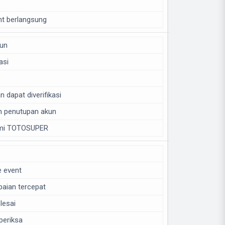
nt berlangsung
kun
asi
 dapat diverifikasi
n penutupan akun
resmi TOTOSUPER
e event
paian tercepat
lesai
periksa