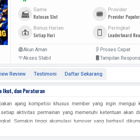
Game
Provider
Ratusan Slot
Provider Populer
Bonus Harian
Peringkat
Setiap Hari
Leaderboard Rea
Akun Aman
Proses Cepat
Akses Stabil
Tampilan Respons
view
Review
Testimoni
Daftar Sekarang
 Ikut, dan Peraturan
akan ajang kompetisi khusus member yang ingin menguji ko
, setiap aktivitas permainan yang memenuhi ketentuan akan di
gkat. Semakin tinggi akumulasi turnover yang berhasil diku
nang dan memperoleh hadiah utama.