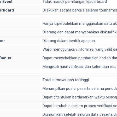
r Event
Tidak masuk perhitungan leaderboard
erboard
Dilakukan secara berkala selama tourname
Hanya diperbolehkan menggunakan satu a
Dilarang dan dapat menyebabkan diskualifik
ver
Dilarang dalam bentuk apa pun
Wajib menggunakan informasi yang valid dan
Bonus
Dapat menyebabkan pembatalan hadiah da
Mengikuti hasil verifikasi dan ketentuan 
Total turnover sah tertinggi
Menampilkan posisi peserta selama period
Dapat ditentukan berdasarkan waktu penca
Dapat berubah sebelum proses verifikasi se
Diumumkan setelah seluruh data peserta di