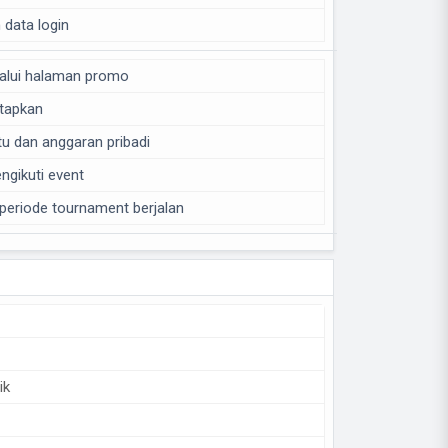
data login
lalui halaman promo
etapkan
u dan anggaran pribadi
gikuti event
 periode tournament berjalan
ik