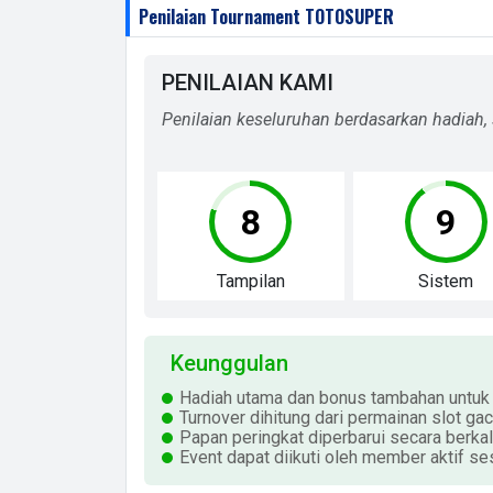
Hadiah tournament disiapkan dalam beberapa 
Penilaian Tournament TOTOSUPER
utama dengan nilai terbesar, sementara pes
ketentuan event yang sedang berlangsung. Ju
PENILAIAN KAMI
disarankan selalu memeriksa halaman promo 
Penilaian keseluruhan berdasarkan hadiah,
Untuk berpartisipasi, member harus memiliki
dalam daftar tournament. Turnover hanya dihit
8
9
termasuk kategori event, taruhan yang dibatalk
Peraturan utama tournament mencakup penggun
Tampilan
Sistem
peringkat, serta kewajiban menggunakan data 
permainan yang tidak wajar. Jika terbukti terj
dengan syarat event, maka peserta dapat didisk
Keunggulan
Hadiah utama dan bonus tambahan untuk
Papan peringkat dapat diperbarui secara berk
Turnover dihitung dari permainan slot ga
periode tournament selesai dan seluruh data p
Papan peringkat diperbarui secara berka
Event dapat diikuti oleh member aktif se
tercepat, total sesi permainan, atau aturan ti