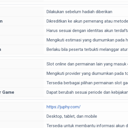
Dilakukan sebelum hadiah diberikan
an
Dikreditkan ke akun pemenang atau metode
Harus sesuai dengan identitas akun terdaft
Mengikuti estimasi yang diumumkan pada 
n
Berlaku bila peserta terbukti melanggar atu
Slot online dan permainan lain yang masuk 
Mengikuti provider yang diumumkan pada 
Tersedia berbagai pilihan permainan slot g
r Game
Dapat berubah sesuai periode dan kebijaka
https://juphy.com/
Desktop, tablet, dan mobile
Tersedia untuk membantu informasi akun 