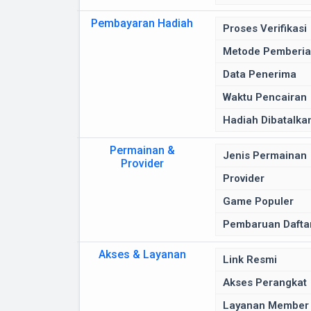
Pembayaran Hadiah
Proses Verifikasi
Metode Pemberi
Data Penerima
Waktu Pencairan
Hadiah Dibatalka
Permainan &
Jenis Permainan
Provider
Provider
Game Populer
Pembaruan Dafta
Akses & Layanan
Link Resmi
Akses Perangkat
Layanan Member