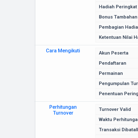
Hadiah Peringkat
Bonus Tambahan
Pembagian Hadi
Ketentuan Nilai H
Cara Mengikuti
Akun Peserta
Pendaftaran
Permainan
Pengumpulan Tur
Penentuan Perin
Perhitungan
Turnover Valid
Turnover
Waktu Perhitung
Transaksi Dibata