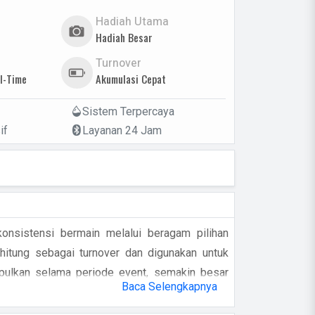
Hadiah Utama
Hadiah Besar
Turnover
l-Time
Akumulasi Cepat
Sistem Terpercaya
if
Layanan 24 Jam
nsistensi bermain melalui beragam pilihan
hitung sebagai turnover dan digunakan untuk
mpulkan selama periode event, semakin besar
Baca Selengkapnya