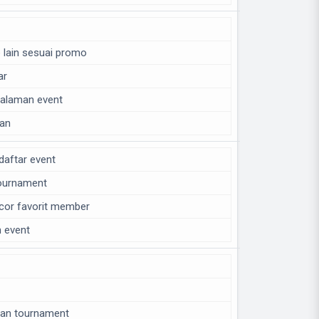
 lain sesuai promo
ar
halaman event
ran
daftar event
tournament
acor favorit member
n event
dan tournament