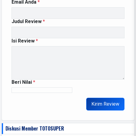
Email Anda
*
Judul Review
*
Isi Review
*
Beri Nilai
*
Kirim Review
Diskusi Member TOTOSUPER