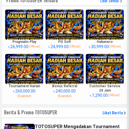
Promo TOTOSUPER Terbaru
Lihat Semua
Pragmatic Play
PG Soft
Habanero
৳.26,999.00
৳.24,999.00
৳.30,999.00
(Official)
(Official)
(Official)
Tournament Harian
Bonus Referral
Customer Service
24 Jam
৳.260,000.00
৳.240,000.00
৳.1,290.00
(Official)
(Expected)
(Expected)
Berita & Promo TOTOSUPER
Lihat Berita
TOTOSUPER Mengadakan Tournament