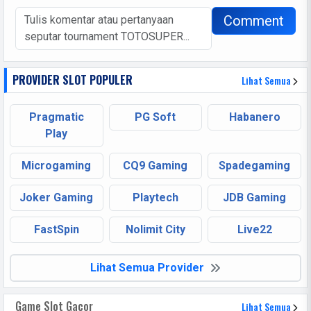
Comment
PROVIDER SLOT POPULER
Lihat Semua
Pragmatic
PG Soft
Habanero
Play
Microgaming
CQ9 Gaming
Spadegaming
Joker Gaming
Playtech
JDB Gaming
FastSpin
Nolimit City
Live22
Lihat Semua Provider
Game Slot Gacor
Lihat Semua