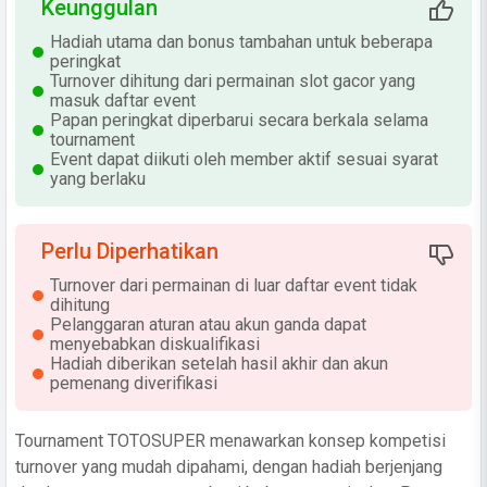
Keunggulan
Untuk berpartisipasi, member harus memiliki akun
Hadiah utama dan bonus tambahan untuk beberapa
peringkat
TOTOSUPER yang aktif, melakukan login melalui link resmi,
Turnover dihitung dari permainan slot gacor yang
lalu bermain pada permainan yang termasuk dalam daftar
masuk daftar event
Papan peringkat diperbarui secara berkala selama
tournament. Turnover hanya dihitung dari permainan dan
tournament
periode yang telah ditentukan. Transaksi di luar masa
Event dapat diikuti oleh member aktif sesuai syarat
yang berlaku
kompetisi, permainan yang tidak termasuk kategori event,
taruhan yang dibatalkan, serta aktivitas yang terindikasi
Perlu Diperhatikan
melanggar ketentuan tidak akan dimasukkan ke dalam
perhitungan.
Turnover dari permainan di luar daftar event tidak
dihitung
Pelanggaran aturan atau akun ganda dapat
Peraturan utama tournament mencakup penggunaan satu
menyebabkan diskualifikasi
akun untuk satu peserta, larangan membuat akun ganda,
Hadiah diberikan setelah hasil akhir dan akun
pemenang diverifikasi
larangan bekerja sama untuk memanipulasi peringkat, serta
kewajiban menggunakan data akun yang valid. TOTOSUPER
Tournament TOTOSUPER menawarkan konsep kompetisi
berhak melakukan pemeriksaan terhadap aktivitas peserta
turnover yang mudah dipahami, dengan hadiah berjenjang
apabila ditemukan pola permainan yang tidak wajar. Jika