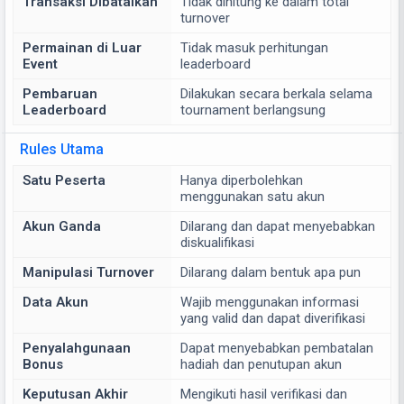
Transaksi Dibatalkan
Tidak dihitung ke dalam total
turnover
Permainan di Luar
Tidak masuk perhitungan
Event
leaderboard
Pembaruan
Dilakukan secara berkala selama
Leaderboard
tournament berlangsung
Rules Utama
Satu Peserta
Hanya diperbolehkan
menggunakan satu akun
Akun Ganda
Dilarang dan dapat menyebabkan
diskualifikasi
Manipulasi Turnover
Dilarang dalam bentuk apa pun
Data Akun
Wajib menggunakan informasi
yang valid dan dapat diverifikasi
Penyalahgunaan
Dapat menyebabkan pembatalan
Bonus
hadiah dan penutupan akun
Keputusan Akhir
Mengikuti hasil verifikasi dan