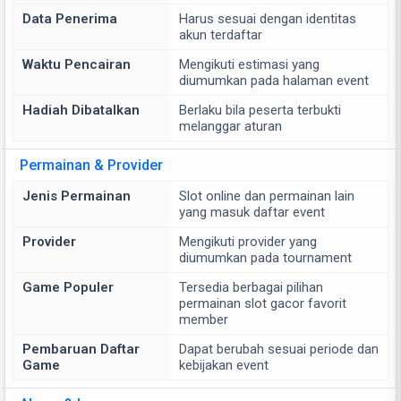
Data Penerima
Harus sesuai dengan identitas
akun terdaftar
Waktu Pencairan
Mengikuti estimasi yang
diumumkan pada halaman event
Hadiah Dibatalkan
Berlaku bila peserta terbukti
melanggar aturan
Permainan & Provider
Jenis Permainan
Slot online dan permainan lain
yang masuk daftar event
Provider
Mengikuti provider yang
diumumkan pada tournament
Game Populer
Tersedia berbagai pilihan
permainan slot gacor favorit
member
Pembaruan Daftar
Dapat berubah sesuai periode dan
Game
kebijakan event