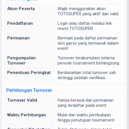
Akun Peserta
Wajib menggunakan akun
TOTOSUPER yang aktif dan valid
Pendaftaran
Login atau daftar melalui link
resmi TOTOSUPER
Permainan
Bermain pada daftar permainan
slot gacor yang termasuk dalam
event
Pengumpulan
Turnover terakumulasi selama
Turnover
periode tournament berlangsung
Penentuan Peringkat
Berdasarkan total turnover sah
tertinggi setelah verifikasi
Perhitungan Turnover
Turnover Valid
Hanya berasal dari permainan
yang terdaftar pada event
Waktu Perhitungan
Mulai dari waktu pembukaan
hingga penutupan tournament