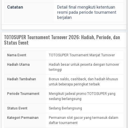
Catatan
Detail final mengikuti ketentuan
resmi pada periode tournament
berjalan
TOTOSUPER Tournament Turnover 2026: Hadiah, Periode, dan
Status Event
Nama Event
TOTOSUPER Tournament Manjat Turnover
Hadiah Utama
Hadiah besar untuk peserta dengan turnover
tertinggi
Hadiah Tambahan
Bonus saldo, cashback, dan hadiah khusus
untuk beberapa peringkat terbaik
Periode Tournament
Mengikuti jadwal promo TOTOSUPER yang
sedang berlangsung
Status Event
Sedang Berlangsung
Kategori Permainan
Permainan slot gacor yang termasuk dalam
daftar tournament