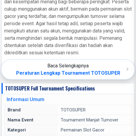
dan kesempatan menang bagi beberapa peringkat. Peserta
terbukti terjadi penyalahgunaan bonus, manipulasi turnover,
cukup menggunakan akun aktif, bermain pada permainan slot
penggunaan identitas palsu, atau tindakan lain yang
gacor yang terdaftar, dan mengumpulkan turnover selama
bertentangan dengan syarat event, maka peserta dapat
periode event. Agar hasil tetap adil, setiap peserta wajib
mengikuti aturan satu akun, menggunakan data yang valid,
didiskualifikasi dan hadiah dapat dibatalkan.
serta menghindari segala bentuk manipulasi. Pemenang
Papan peringkat dapat diperbarui secara berkala dan belum
ditentukan setelah data diverifikasi dan hadiah akan
dikreditkan sesuai ketentuan resmi.
tentu berubah secara real-time pada setiap putaran
permainan. Hasil akhir ditentukan setelah periode
Baca Selengkapnya
tournament selesai dan seluruh data peserta diverifikasi.
Peraturan Lengkap Tournament TOTOSUPER
Bila terdapat nilai turnover yang sama, penentuan posisi
TOTOSUPER Full Tournament Specifications
dapat mengikuti waktu pencapaian tercepat, total sesi
permainan, atau aturan tie-break lain yang diumumkan pada
Informasi Umum
halaman event.
Brand
TOTOSUPER
Hadiah biasanya dikreditkan ke akun pemenang setelah
Nama Event
Tournament Manjat Turnover
proses verifikasi selesai. Member wajib memastikan
Kategori
Permainan Slot Gacor
informasi akun dan metode pembayaran telah sesuai agar