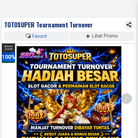
TOTOSUPER Tournament Turnover
Lihat Promo
Favorit
BONUS
SCORE
100%