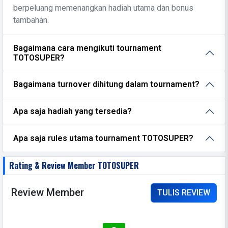
berpeluang memenangkan hadiah utama dan bonus
tambahan.
Bagaimana cara mengikuti tournament
TOTOSUPER?
Bagaimana turnover dihitung dalam tournament?
Apa saja hadiah yang tersedia?
Apa saja rules utama tournament TOTOSUPER?
Rating & Review Member TOTOSUPER
Review Member
TULIS REVIEW