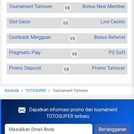
Tournament Turnover
Bonus New Member
vs
Slot Gacor
Live Casino
vs
Cashback Mingguan
Bonus Referral
vs
Pragmatic Play
PG Soft
vs
Promo Deposit
Promo Turnover
vs
Beranda
TOTOSUPER
Tournament Turnover
Dapatkan informasi promo dan tournament
TOTOSUPER terbaru