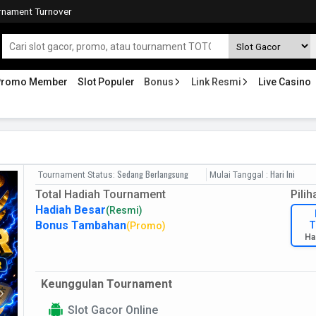
rnament Turnover
Promo Member
Slot Populer
Bonus
Link Resmi
Live Casino
Sedang Berlangsung
Hari Ini
Tournament
Status:
Mulai
Tanggal
:
Total Hadiah Tournament
Pilih
Hadiah Besar
(Resmi)
Bonus Tambahan
T
(Promo)
Ha
Keunggulan Tournament
Slot Gacor Online