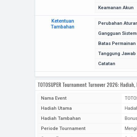
Keamanan Akun
Ketentuan
Perubahan Atura
Tambahan
Gangguan Sistem
Batas Permainan
Tanggung Jawab 
Catatan
TOTOSUPER Tournament Turnover 2026: Hadiah, P
Nama Event
TOTOS
Hadiah Utama
Hadia
Hadiah Tambahan
Bonus
Periode Tournament
Mengi