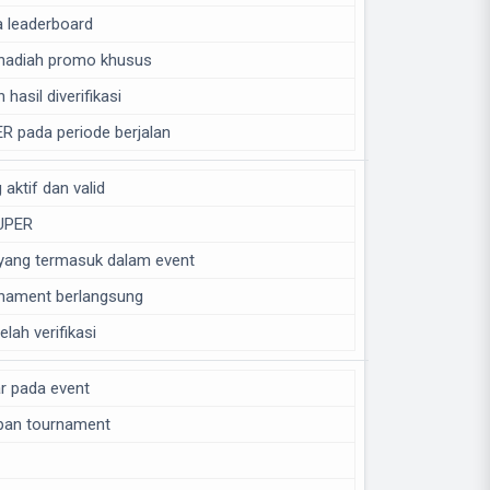
a leaderboard
 hadiah promo khusus
hasil diverifikasi
 pada periode berjalan
ktif dan valid
SUPER
 yang termasuk dalam event
rnament berlangsung
lah verifikasi
ar pada event
upan tournament