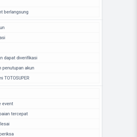
nt berlangsung
kun
asi
 dapat diverifikasi
n penutupan akun
resmi TOTOSUPER
e event
paian tercepat
lesai
periksa