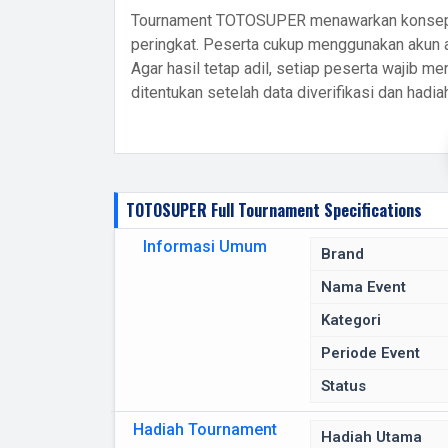
Hadiah biasanya dikreditkan ke akun pemenan
Tournament TOTOSUPER menawarkan konsep k
peringkat. Peserta cukup menggunakan akun a
sesuai agar proses pembagian hadiah berjalan
Agar hasil tetap adil, setiap peserta wajib 
dengan nominal besar atau hadiah khusus.
ditentukan setelah data diverifikasi dan hadi
Dengan pilihan permainan slot gacor yang be
yang cocok bagi member yang ingin mengejar p
ketentuan, serta mengikuti tournament secara
TOTOSUPER Full Tournament Specifications
Informasi Umum
Brand
Nama Event
Kategori
Periode Event
Status
Hadiah Tournament
Hadiah Utama