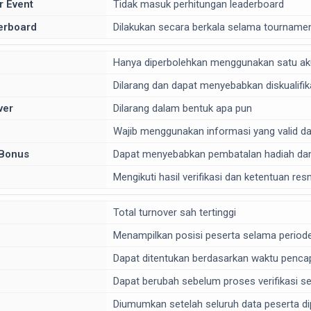
r Event
Tidak masuk perhitungan leaderboard
erboard
Dilakukan secara berkala selama tourname
Hanya diperbolehkan menggunakan satu a
Dilarang dan dapat menyebabkan diskualifik
ver
Dilarang dalam bentuk apa pun
Wajib menggunakan informasi yang valid dan
Bonus
Dapat menyebabkan pembatalan hadiah da
Mengikuti hasil verifikasi dan ketentuan 
Total turnover sah tertinggi
Menampilkan posisi peserta selama period
Dapat ditentukan berdasarkan waktu penca
Dapat berubah sebelum proses verifikasi se
Diumumkan setelah seluruh data peserta di