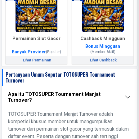
92%
88%
Permainan Slot Gacor
Cashback Mingguan
Bonus Mingguan
Banyak Provider
(Populer)
(Member Aktif)
Lihat Permainan
Lihat Cashback
Pertanyaan Umum Seputar TOTOSUPER Tournament
Turnover
Apa itu TOTOSUPER Tournament Manjat
Turnover?
TOTOSUPER Tournament Manjat Turnover adalah
kompetisi khusus member untuk mengumpulkan
turnover dari permainan slot gacor yang termasuk dalam
daftar event. Peserta dengan turnover sah tertinggi