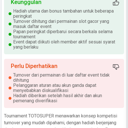
Keunggulan
Untuk berpartisipasi, member harus memiliki akun
Hadiah utama dan bonus tambahan untuk beberapa
peringkat
TOTOSUPER yang aktif, melakukan login melalui link resmi,
Turnover dihitung dari permainan slot gacor yang
lalu bermain pada permainan yang termasuk dalam daftar
masuk daftar event
Papan peringkat diperbarui secara berkala selama
tournament. Turnover hanya dihitung dari permainan dan
tournament
periode yang telah ditentukan. Transaksi di luar masa
Event dapat diikuti oleh member aktif sesuai syarat
yang berlaku
kompetisi, permainan yang tidak termasuk kategori event,
taruhan yang dibatalkan, serta aktivitas yang terindikasi
Perlu Diperhatikan
melanggar ketentuan tidak akan dimasukkan ke dalam
perhitungan.
Turnover dari permainan di luar daftar event tidak
dihitung
Pelanggaran aturan atau akun ganda dapat
Peraturan utama tournament mencakup penggunaan satu
menyebabkan diskualifikasi
akun untuk satu peserta, larangan membuat akun ganda,
Hadiah diberikan setelah hasil akhir dan akun
pemenang diverifikasi
larangan bekerja sama untuk memanipulasi peringkat, serta
kewajiban menggunakan data akun yang valid. TOTOSUPER
Tournament TOTOSUPER menawarkan konsep kompetisi
berhak melakukan pemeriksaan terhadap aktivitas peserta
turnover yang mudah dipahami, dengan hadiah berjenjang
apabila ditemukan pola permainan yang tidak wajar. Jika