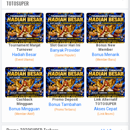
TOTOSUPER
Tournament Manjat
Slot Gacor Hari Ini
Bonus New
Turnover
Member
Banyak Provider
Hadiah Besar
Bonus Menarik
(Game Populer)
(Event Utama)
(Member Baru)
Cashback
Promo Deposit
Link Alternatif
Mingguan
TOTOSUPER
Bonus Tambahan
Bonus Mingguan
Akses Cepat
(Promo Terbaru)
(Member Aktif)
(Link Resmi)