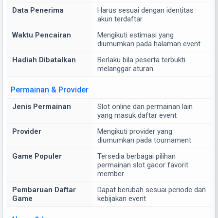
Data Penerima
Harus sesuai dengan identitas
akun terdaftar
Waktu Pencairan
Mengikuti estimasi yang
diumumkan pada halaman event
Hadiah Dibatalkan
Berlaku bila peserta terbukti
melanggar aturan
Permainan & Provider
Jenis Permainan
Slot online dan permainan lain
yang masuk daftar event
Provider
Mengikuti provider yang
diumumkan pada tournament
Game Populer
Tersedia berbagai pilihan
permainan slot gacor favorit
member
Pembaruan Daftar
Dapat berubah sesuai periode dan
Game
kebijakan event