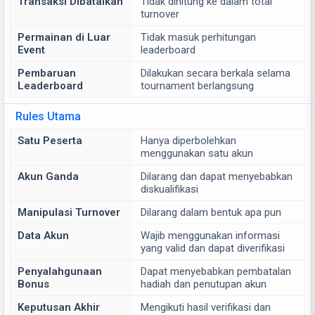
Transaksi Dibatalkan
Tidak dihitung ke dalam total
turnover
Permainan di Luar
Tidak masuk perhitungan
Event
leaderboard
Pembaruan
Dilakukan secara berkala selama
Leaderboard
tournament berlangsung
Rules Utama
Satu Peserta
Hanya diperbolehkan
menggunakan satu akun
Akun Ganda
Dilarang dan dapat menyebabkan
diskualifikasi
Manipulasi Turnover
Dilarang dalam bentuk apa pun
Data Akun
Wajib menggunakan informasi
yang valid dan dapat diverifikasi
Penyalahgunaan
Dapat menyebabkan pembatalan
Bonus
hadiah dan penutupan akun
Keputusan Akhir
Mengikuti hasil verifikasi dan