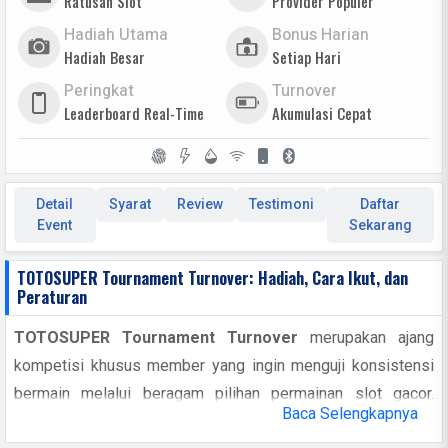
Ratusan Slot
Provider Populer
Hadiah Utama
Bonus Harian
Hadiah Besar
Setiap Hari
Peringkat
Turnover
Leaderboard Real-Time
Akumulasi Cepat
Detail
Syarat
Review
Testimoni
Daftar
Event
Sekarang
TOTOSUPER Tournament Turnover: Hadiah, Cara Ikut, dan
Peraturan
TOTOSUPER Tournament Turnover
merupakan ajang
kompetisi khusus member yang ingin menguji konsistensi
bermain melalui beragam pilihan permainan slot gacor.
Baca Selengkapnya
Dalam tournament ini, setiap aktivitas permainan yang