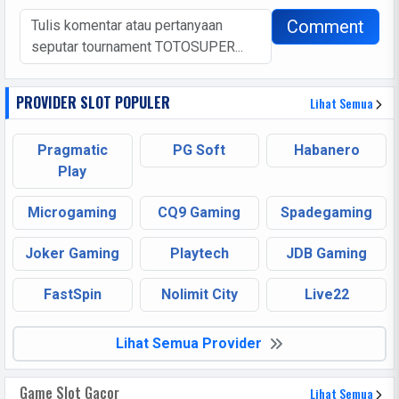
Comment
PROVIDER SLOT POPULER
Lihat Semua
Pragmatic
PG Soft
Habanero
Play
Microgaming
CQ9 Gaming
Spadegaming
Joker Gaming
Playtech
JDB Gaming
FastSpin
Nolimit City
Live22
Lihat Semua Provider
Game Slot Gacor
Lihat Semua