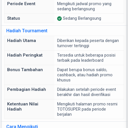
Periode Event
Mengikuti jadwal promo yang
proses pembagian hadiah berjalan lancar. TOTOSUPER juga
sedang berlangsung
dapat meminta konfirmasi tambahan sebelum hadiah
Status
Sedang Berlangsung
diberikan, terutama untuk hadiah dengan nominal besar atau
Hadiah Tournament
hadiah khusus.
Hadiah Utama
Diberikan kepada peserta dengan
Dengan pilihan permainan slot gacor yang beragam, sistem
turnover tertinggi
peringkat yang jelas, dan hadiah tournament yang menarik,
Hadiah Peringkat
Tersedia untuk beberapa posisi
TOTOSUPER menghadirkan kompetisi yang cocok bagi
terbaik pada leaderboard
member yang ingin mengejar pencapaian turnover secara
Bonus Tambahan
Dapat berupa bonus saldo,
cashback, atau hadiah promo
terukur. Peserta sebaiknya mengatur batas permainan,
khusus
membaca seluruh syarat dan ketentuan, serta mengikuti
Pembagian Hadiah
Dilakukan setelah periode event
tournament secara bertanggung jawab agar pengalaman
berakhir dan hasil diverifikasi
bermain tetap nyaman dan terkontrol.
Ketentuan Nilai
Mengikuti halaman promo resmi
Hadiah
TOTOSUPER pada periode
berjalan
Cara Mengikuti