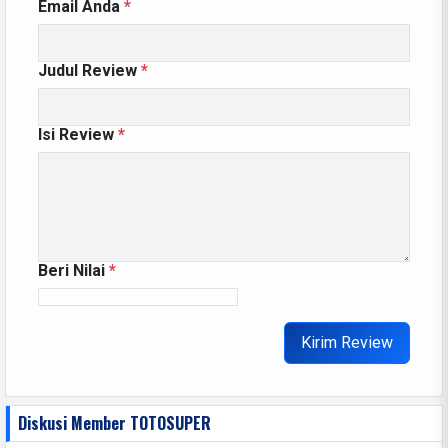
Email Anda
*
Judul Review
*
Isi Review
*
Beri Nilai
*
Kirim Review
Diskusi Member TOTOSUPER