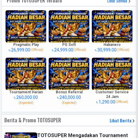
Promo TOTOSUPER Terbaru
Lihat Semua
Pragmatic Play
PG Soft
Habanero
৳.26,999.00
৳.24,999.00
৳.30,999.00
(Official)
(Official)
(Official)
Tournament Harian
Bonus Referral
Customer Service
24 Jam
৳.260,000.00
৳.240,000.00
৳.1,290.00
(Official)
(Expected)
(Expected)
Berita & Promo TOTOSUPER
Lihat Berita
TOTOSUPER Mengadakan Tournament