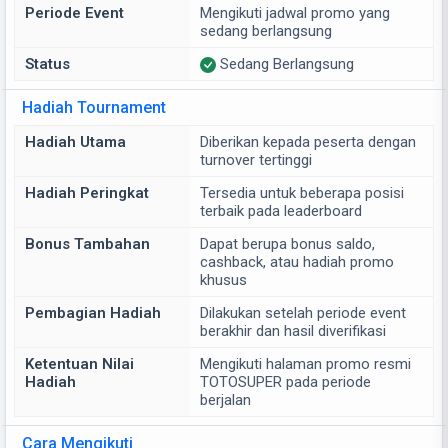
Periode Event
Mengikuti jadwal promo yang
proses pembagian hadiah berjalan lancar. TOTOSUPER juga
sedang berlangsung
dapat meminta konfirmasi tambahan sebelum hadiah
Status
Sedang Berlangsung
diberikan, terutama untuk hadiah dengan nominal besar atau
Hadiah Tournament
hadiah khusus.
Hadiah Utama
Diberikan kepada peserta dengan
Dengan pilihan permainan slot gacor yang beragam, sistem
turnover tertinggi
peringkat yang jelas, dan hadiah tournament yang menarik,
Hadiah Peringkat
Tersedia untuk beberapa posisi
TOTOSUPER menghadirkan kompetisi yang cocok bagi
terbaik pada leaderboard
member yang ingin mengejar pencapaian turnover secara
Bonus Tambahan
Dapat berupa bonus saldo,
cashback, atau hadiah promo
terukur. Peserta sebaiknya mengatur batas permainan,
khusus
membaca seluruh syarat dan ketentuan, serta mengikuti
Pembagian Hadiah
Dilakukan setelah periode event
tournament secara bertanggung jawab agar pengalaman
berakhir dan hasil diverifikasi
bermain tetap nyaman dan terkontrol.
Ketentuan Nilai
Mengikuti halaman promo resmi
Hadiah
TOTOSUPER pada periode
berjalan
Cara Mengikuti