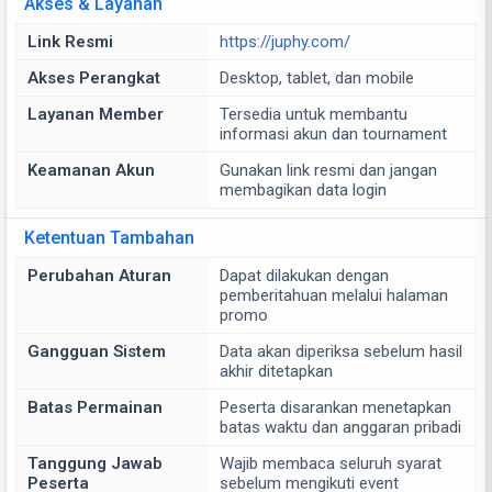
Akses & Layanan
Link Resmi
https://juphy.com/
Akses Perangkat
Desktop, tablet, dan mobile
Layanan Member
Tersedia untuk membantu
informasi akun dan tournament
Keamanan Akun
Gunakan link resmi dan jangan
membagikan data login
Ketentuan Tambahan
Perubahan Aturan
Dapat dilakukan dengan
pemberitahuan melalui halaman
promo
Gangguan Sistem
Data akan diperiksa sebelum hasil
akhir ditetapkan
Batas Permainan
Peserta disarankan menetapkan
batas waktu dan anggaran pribadi
Tanggung Jawab
Wajib membaca seluruh syarat
Peserta
sebelum mengikuti event