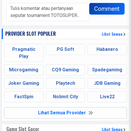
Comment
PROVIDER SLOT POPULER
Lihat Semua
Pragmatic
PG Soft
Habanero
Play
Microgaming
CQ9 Gaming
Spadegaming
Joker Gaming
Playtech
JDB Gaming
FastSpin
Nolimit City
Live22
Lihat Semua Provider
Game Slot Gacor
Lihat Semua