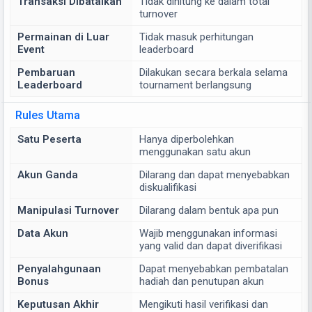
Transaksi Dibatalkan
Tidak dihitung ke dalam total
turnover
Permainan di Luar
Tidak masuk perhitungan
Event
leaderboard
Pembaruan
Dilakukan secara berkala selama
Leaderboard
tournament berlangsung
Rules Utama
Satu Peserta
Hanya diperbolehkan
menggunakan satu akun
Akun Ganda
Dilarang dan dapat menyebabkan
diskualifikasi
Manipulasi Turnover
Dilarang dalam bentuk apa pun
Data Akun
Wajib menggunakan informasi
yang valid dan dapat diverifikasi
Penyalahgunaan
Dapat menyebabkan pembatalan
Bonus
hadiah dan penutupan akun
Keputusan Akhir
Mengikuti hasil verifikasi dan