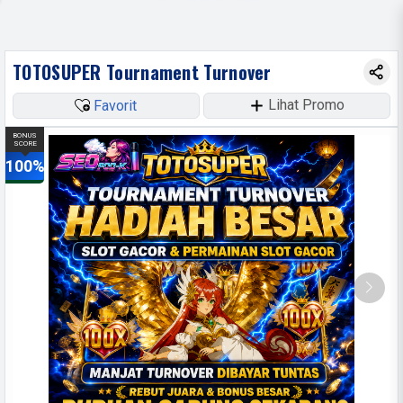
TOTOSUPER Tournament Turnover
Lihat Promo
Favorit
BONUS
SCORE
100%