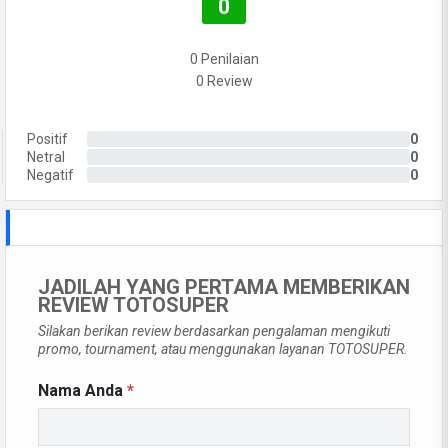
0
0 Penilaian
0 Review
Positif
0
Netral
0
Negatif
0
Tulis Review
JADILAH YANG PERTAMA MEMBERIKAN
REVIEW TOTOSUPER
Silakan berikan review berdasarkan pengalaman mengikuti
promo, tournament, atau menggunakan layanan TOTOSUPER.
Nama Anda
*