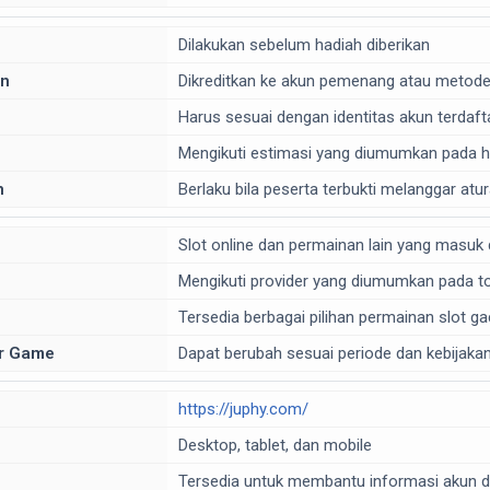
Dilakukan sebelum hadiah diberikan
an
Dikreditkan ke akun pemenang atau metode
Harus sesuai dengan identitas akun terdaft
Mengikuti estimasi yang diumumkan pada 
n
Berlaku bila peserta terbukti melanggar atu
Slot online dan permainan lain yang masuk 
Mengikuti provider yang diumumkan pada 
Tersedia berbagai pilihan permainan slot g
r Game
Dapat berubah sesuai periode dan kebijaka
https://juphy.com/
Desktop, tablet, dan mobile
Tersedia untuk membantu informasi akun 