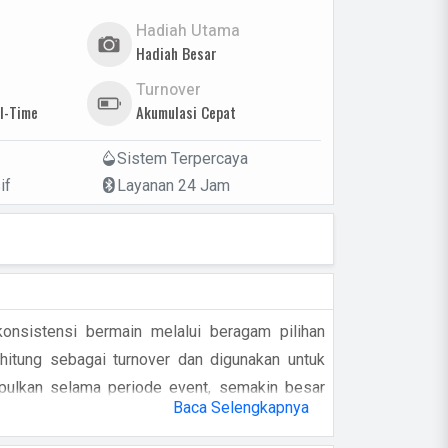
Hadiah Utama
Hadiah Besar
Turnover
l-Time
Akumulasi Cepat
Sistem Terpercaya
if
Layanan 24 Jam
nsistensi bermain melalui beragam pilihan
hitung sebagai turnover dan digunakan untuk
mpulkan selama periode event, semakin besar
Baca Selengkapnya