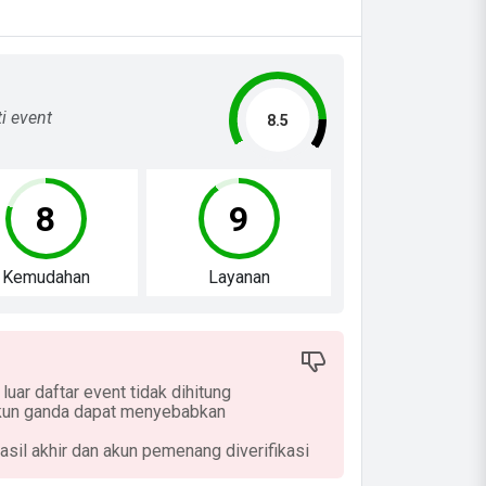
. Peringkat teratas berhak memperoleh hadiah
mbahan, cashback, atau hadiah khusus sesuai
erbeda pada setiap periode, sehingga peserta
i event
8.5
i, lalu bermain pada permainan yang termasuk
i di luar masa kompetisi, permainan yang tidak
8
9
kan dimasukkan ke dalam perhitungan.
da, larangan bekerja sama untuk memanipulasi
Kemudahan
Layanan
adap aktivitas peserta apabila ditemukan pola
tas palsu, atau tindakan lain yang bertentangan
luar daftar event tidak dihitung
ran permainan. Hasil akhir ditentukan setelah
akun ganda dapat menyebabkan
entuan posisi dapat mengikuti waktu pencapaian
asil akhir dan akun pemenang diverifikasi