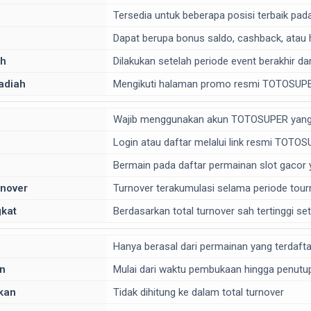
Tersedia untuk beberapa posisi terbaik pad
Dapat berupa bonus saldo, cashback, atau
ah
Dilakukan setelah periode event berakhir dan 
adiah
Mengikuti halaman promo resmi TOTOSUPER
Wajib menggunakan akun TOTOSUPER yang a
Login atau daftar melalui link resmi TOTO
Bermain pada daftar permainan slot gacor
nover
Turnover terakumulasi selama periode tou
gkat
Berdasarkan total turnover sah tertinggi sete
Hanya berasal dari permainan yang terdaft
an
Mulai dari waktu pembukaan hingga penut
lkan
Tidak dihitung ke dalam total turnover