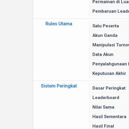
Permainan di Lua
Pembaruan Lead
Rules Utama
Satu Peserta
Akun Ganda
Manipulasi Turno
Data Akun
Penyalahgunaan 
Keputusan Akhir
Sistem Peringkat
Dasar Peringkat
Leaderboard
Nilai Sama
Hasil Sementara
Hasil Final