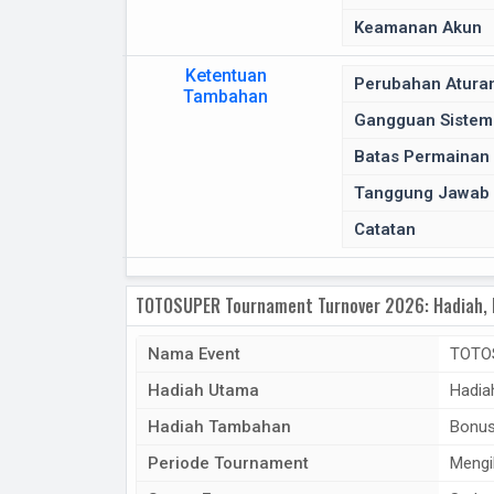
Keamanan Akun
Ketentuan
Perubahan Atura
Tambahan
Gangguan Sistem
Batas Permainan
Tanggung Jawab 
Catatan
TOTOSUPER Tournament Turnover 2026: Hadiah, P
Nama Event
TOTOS
Hadiah Utama
Hadia
Hadiah Tambahan
Bonus
Periode Tournament
Mengi