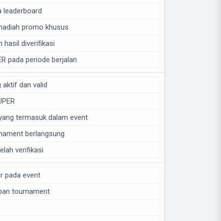
a leaderboard
 hadiah promo khusus
hasil diverifikasi
 pada periode berjalan
ktif dan valid
SUPER
 yang termasuk dalam event
rnament berlangsung
lah verifikasi
ar pada event
upan tournament