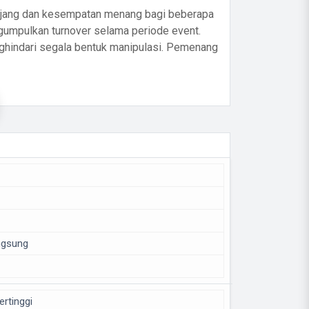
n informasi akun dan metode pembayaran telah
njang dan kesempatan menang bagi beberapa
ngumpulkan turnover selama periode event.
belum hadiah diberikan, terutama untuk hadiah
enghindari segala bentuk manipulasi. Pemenang
ng menarik, TOTOSUPER menghadirkan kompetisi
r batas permainan, membaca seluruh syarat dan
rkontrol.
ngsung
ertinggi