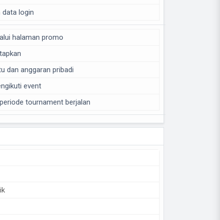
data login
lalui halaman promo
etapkan
u dan anggaran pribadi
gikuti event
 periode tournament berjalan
ik