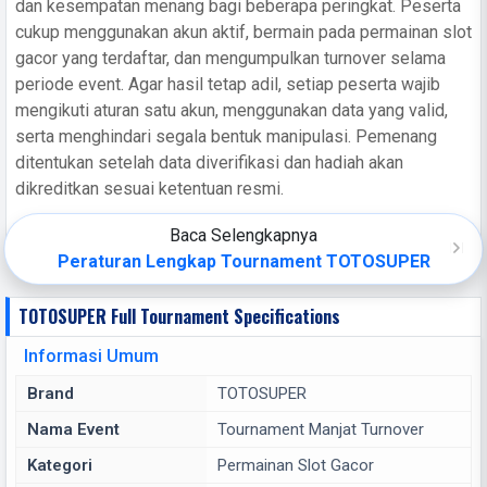
dan kesempatan menang bagi beberapa peringkat. Peserta
terbukti terjadi penyalahgunaan bonus, manipulasi turnover,
cukup menggunakan akun aktif, bermain pada permainan slot
penggunaan identitas palsu, atau tindakan lain yang
gacor yang terdaftar, dan mengumpulkan turnover selama
bertentangan dengan syarat event, maka peserta dapat
periode event. Agar hasil tetap adil, setiap peserta wajib
mengikuti aturan satu akun, menggunakan data yang valid,
didiskualifikasi dan hadiah dapat dibatalkan.
serta menghindari segala bentuk manipulasi. Pemenang
Papan peringkat dapat diperbarui secara berkala dan belum
ditentukan setelah data diverifikasi dan hadiah akan
dikreditkan sesuai ketentuan resmi.
tentu berubah secara real-time pada setiap putaran
permainan. Hasil akhir ditentukan setelah periode
Baca Selengkapnya
tournament selesai dan seluruh data peserta diverifikasi.
Peraturan Lengkap Tournament TOTOSUPER
Bila terdapat nilai turnover yang sama, penentuan posisi
TOTOSUPER Full Tournament Specifications
dapat mengikuti waktu pencapaian tercepat, total sesi
permainan, atau aturan tie-break lain yang diumumkan pada
Informasi Umum
halaman event.
Brand
TOTOSUPER
Hadiah biasanya dikreditkan ke akun pemenang setelah
Nama Event
Tournament Manjat Turnover
proses verifikasi selesai. Member wajib memastikan
Kategori
Permainan Slot Gacor
informasi akun dan metode pembayaran telah sesuai agar