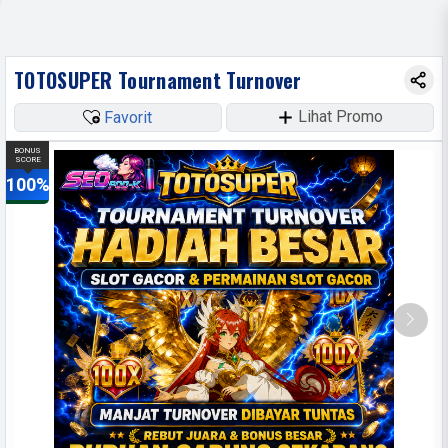
TOTOSUPER Tournament Turnover
Lihat Promo
Favorit
BONUS
SCORE
100%