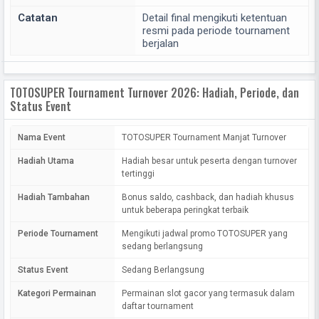
Catatan
Detail final mengikuti ketentuan
resmi pada periode tournament
berjalan
TOTOSUPER Tournament Turnover 2026: Hadiah, Periode, dan
Status Event
Nama Event
TOTOSUPER Tournament Manjat Turnover
Hadiah Utama
Hadiah besar untuk peserta dengan turnover
tertinggi
Hadiah Tambahan
Bonus saldo, cashback, dan hadiah khusus
untuk beberapa peringkat terbaik
Periode Tournament
Mengikuti jadwal promo TOTOSUPER yang
sedang berlangsung
Status Event
Sedang Berlangsung
Kategori Permainan
Permainan slot gacor yang termasuk dalam
daftar tournament