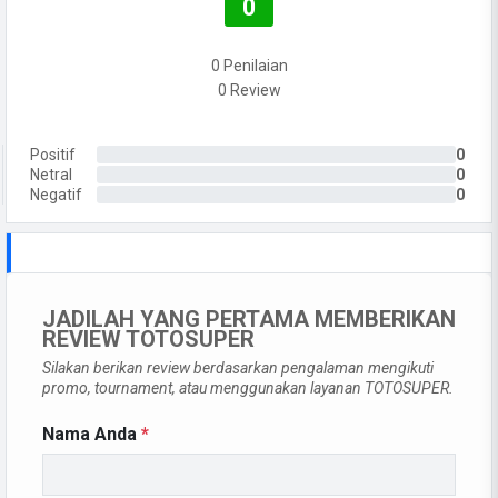
0
0 Penilaian
0 Review
Positif
0
Netral
0
Negatif
0
Tulis Review
JADILAH YANG PERTAMA MEMBERIKAN
REVIEW TOTOSUPER
Silakan berikan review berdasarkan pengalaman mengikuti
promo, tournament, atau menggunakan layanan TOTOSUPER.
Nama Anda
*