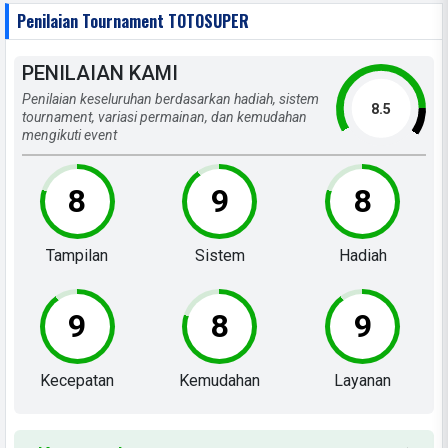
memenuhi ketentuan akan dihitung sebagai turnover dan
Penilaian Tournament TOTOSUPER
digunakan untuk menentukan posisi peserta pada papan
peringkat. Semakin tinggi akumulasi turnover yang berhasil
PENILAIAN KAMI
dikumpulkan selama periode event, semakin besar peluang
Penilaian keseluruhan berdasarkan hadiah, sistem
8.5
peserta untuk masuk ke jajaran pemenang dan memperoleh
tournament, variasi permainan, dan kemudahan
mengikuti event
hadiah utama.
Hadiah tournament disiapkan dalam beberapa tingkat agar
8
9
8
lebih banyak peserta memiliki kesempatan menang.
Peringkat teratas berhak memperoleh hadiah utama dengan
Tampilan
Sistem
Hadiah
nilai terbesar, sementara peserta pada posisi berikutnya
tetap bisa mendapatkan bonus tambahan, cashback, atau
9
8
9
hadiah khusus sesuai ketentuan event yang sedang
berlangsung. Jumlah pemenang, total hadiah, serta
Kecepatan
Kemudahan
Layanan
pembagian hadiah dapat berbeda pada setiap periode,
sehingga peserta disarankan selalu memeriksa halaman
promo resmi TOTOSUPER sebelum mengikuti kompetisi.