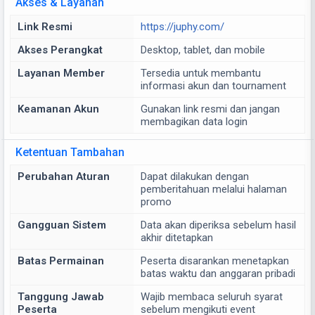
Akses & Layanan
Link Resmi
https://juphy.com/
Akses Perangkat
Desktop, tablet, dan mobile
Layanan Member
Tersedia untuk membantu
informasi akun dan tournament
Keamanan Akun
Gunakan link resmi dan jangan
membagikan data login
Ketentuan Tambahan
Perubahan Aturan
Dapat dilakukan dengan
pemberitahuan melalui halaman
promo
Gangguan Sistem
Data akan diperiksa sebelum hasil
akhir ditetapkan
Batas Permainan
Peserta disarankan menetapkan
batas waktu dan anggaran pribadi
Tanggung Jawab
Wajib membaca seluruh syarat
Peserta
sebelum mengikuti event