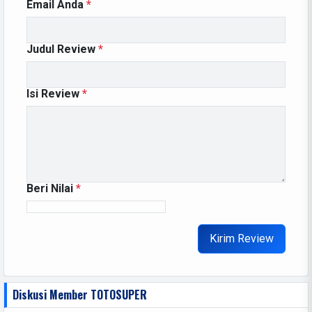
Email Anda
*
Judul Review
*
Isi Review
*
Beri Nilai
*
Kirim Review
Diskusi Member TOTOSUPER