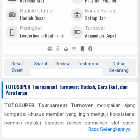
Ratusan Slot
Provider Populer
Hadiah Utama
Bonus Harian
Hadiah Besar
Setiap Hari
Peringkat
Turnover
Leaderboard Real-Time
Akumulasi Cepat
Detail
Syarat
Review
Testimoni
Daftar
Event
Sekarang
TOTOSUPER Tournament Turnover: Hadiah, Cara Ikut, dan
Peraturan
TOTOSUPER Tournament Turnover
merupakan ajang
kompetisi khusus member yang ingin menguji konsistensi
bermain melalui beragam pilihan permainan slot gacor.
Baca Selengkapnya
Dalam tournament ini, setiap aktivitas permainan yang