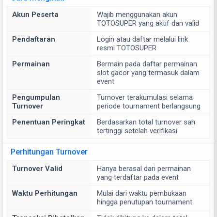
Akun Peserta
Wajib menggunakan akun
TOTOSUPER yang aktif dan valid
Pendaftaran
Login atau daftar melalui link
resmi TOTOSUPER
Permainan
Bermain pada daftar permainan
slot gacor yang termasuk dalam
event
Pengumpulan
Turnover terakumulasi selama
Turnover
periode tournament berlangsung
Penentuan Peringkat
Berdasarkan total turnover sah
tertinggi setelah verifikasi
Perhitungan Turnover
Turnover Valid
Hanya berasal dari permainan
yang terdaftar pada event
Waktu Perhitungan
Mulai dari waktu pembukaan
hingga penutupan tournament