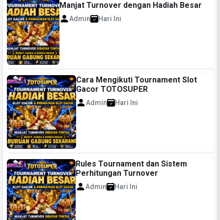
Manjat Turnover dengan Hadiah Besar
Admin
Hari Ini
Cara Mengikuti Tournament Slot
Gacor TOTOSUPER
Admin
Hari Ini
Rules Tournament dan Sistem
Perhitungan Turnover
Admin
Hari Ini