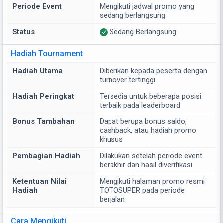
Periode Event
Mengikuti jadwal promo yang
proses pembagian hadiah berjalan lancar. TOTOSUPER juga
sedang berlangsung
dapat meminta konfirmasi tambahan sebelum hadiah
Status
Sedang Berlangsung
diberikan, terutama untuk hadiah dengan nominal besar atau
Hadiah Tournament
hadiah khusus.
Hadiah Utama
Diberikan kepada peserta dengan
Dengan pilihan permainan slot gacor yang beragam, sistem
turnover tertinggi
peringkat yang jelas, dan hadiah tournament yang menarik,
Hadiah Peringkat
Tersedia untuk beberapa posisi
TOTOSUPER menghadirkan kompetisi yang cocok bagi
terbaik pada leaderboard
member yang ingin mengejar pencapaian turnover secara
Bonus Tambahan
Dapat berupa bonus saldo,
cashback, atau hadiah promo
terukur. Peserta sebaiknya mengatur batas permainan,
khusus
membaca seluruh syarat dan ketentuan, serta mengikuti
Pembagian Hadiah
Dilakukan setelah periode event
tournament secara bertanggung jawab agar pengalaman
berakhir dan hasil diverifikasi
bermain tetap nyaman dan terkontrol.
Ketentuan Nilai
Mengikuti halaman promo resmi
Hadiah
TOTOSUPER pada periode
berjalan
Cara Mengikuti