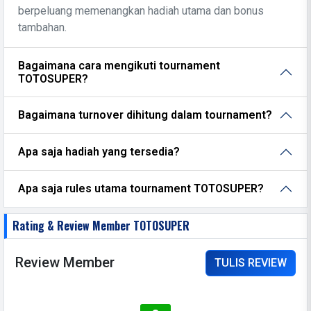
berpeluang memenangkan hadiah utama dan bonus
tambahan.
Bagaimana cara mengikuti tournament
TOTOSUPER?
Bagaimana turnover dihitung dalam tournament?
Apa saja hadiah yang tersedia?
Apa saja rules utama tournament TOTOSUPER?
Rating & Review Member TOTOSUPER
Review Member
TULIS REVIEW