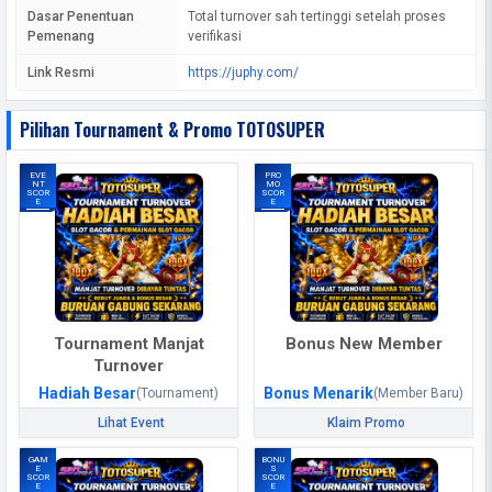
Dasar Penentuan
Total turnover sah tertinggi setelah proses
Pemenang
verifikasi
Link Resmi
https://juphy.com/
Pilihan Tournament & Promo TOTOSUPER
EVE
PRO
NT
MO
SCOR
SCOR
E
E
95%
90%
Tournament Manjat
Bonus New Member
Turnover
Hadiah Besar
Bonus Menarik
(Tournament)
(Member Baru)
Lihat Event
Klaim Promo
GAM
BONU
E
S
SCOR
SCOR
E
E