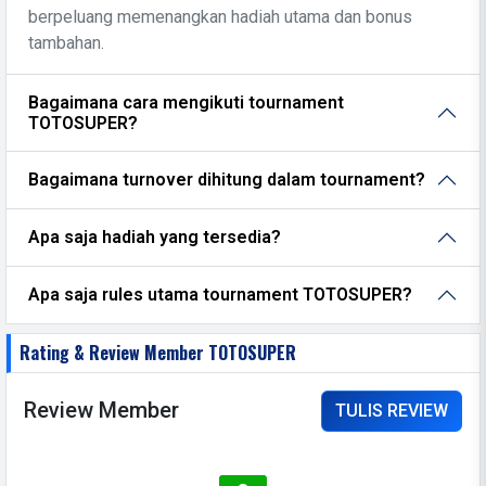
berpeluang memenangkan hadiah utama dan bonus
tambahan.
Bagaimana cara mengikuti tournament
TOTOSUPER?
Bagaimana turnover dihitung dalam tournament?
Apa saja hadiah yang tersedia?
Apa saja rules utama tournament TOTOSUPER?
Rating & Review Member TOTOSUPER
Review Member
TULIS REVIEW