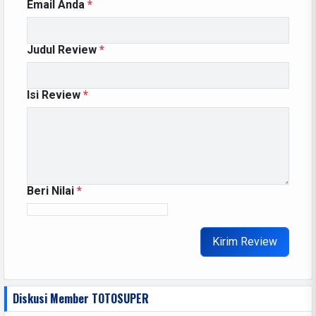
Email Anda
*
Judul Review
*
Isi Review
*
Beri Nilai
*
Kirim Review
Diskusi Member TOTOSUPER