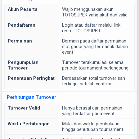
Akun Peserta
Wajib menggunakan akun
TOTOSUPER yang aktif dan valid
Pendaftaran
Login atau daftar melalui link
resmi TOTOSUPER
Permainan
Bermain pada daftar permainan
slot gacor yang termasuk dalam
event
Pengumpulan
Turnover terakumulasi selama
Turnover
periode tournament berlangsung
Penentuan Peringkat
Berdasarkan total turnover sah
tertinggi setelah verifikasi
Perhitungan Turnover
Turnover Valid
Hanya berasal dari permainan
yang terdaftar pada event
Waktu Perhitungan
Mulai dari waktu pembukaan
hingga penutupan tournament