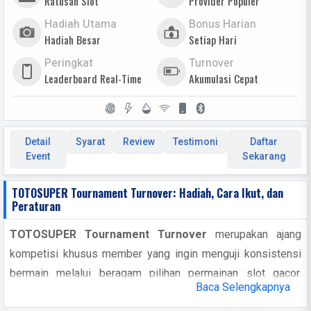
Ratusan Slot
Provider Populer
Hadiah Utama
Bonus Harian
Hadiah Besar
Setiap Hari
Peringkat
Turnover
Leaderboard Real-Time
Akumulasi Cepat
Detail
Syarat
Review
Testimoni
Daftar
Event
Sekarang
TOTOSUPER Tournament Turnover: Hadiah, Cara Ikut, dan
Peraturan
TOTOSUPER Tournament Turnover
merupakan ajang
kompetisi khusus member yang ingin menguji konsistensi
bermain melalui beragam pilihan permainan slot gacor.
Baca Selengkapnya
Dalam tournament ini, setiap aktivitas permainan yang