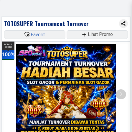
TOTOSUPER Tournament Turnover
Lihat Promo
Favorit
BONUS
SCORE
100%