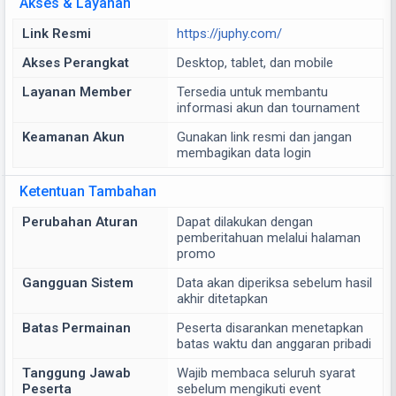
Akses & Layanan
Link Resmi
https://juphy.com/
Akses Perangkat
Desktop, tablet, dan mobile
Layanan Member
Tersedia untuk membantu
informasi akun dan tournament
Keamanan Akun
Gunakan link resmi dan jangan
membagikan data login
Ketentuan Tambahan
Perubahan Aturan
Dapat dilakukan dengan
pemberitahuan melalui halaman
promo
Gangguan Sistem
Data akan diperiksa sebelum hasil
akhir ditetapkan
Batas Permainan
Peserta disarankan menetapkan
batas waktu dan anggaran pribadi
Tanggung Jawab
Wajib membaca seluruh syarat
Peserta
sebelum mengikuti event