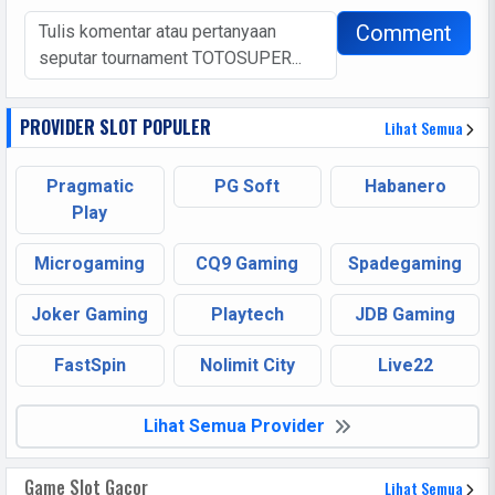
Comment
PROVIDER SLOT POPULER
Lihat Semua
Pragmatic
PG Soft
Habanero
Play
Microgaming
CQ9 Gaming
Spadegaming
Joker Gaming
Playtech
JDB Gaming
FastSpin
Nolimit City
Live22
Lihat Semua Provider
Game Slot Gacor
Lihat Semua