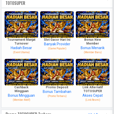
TOTOSUPER
Tournament Manjat
Slot Gacor Hari Ini
Bonus New
Turnover
Member
Banyak Provider
Hadiah Besar
Bonus Menarik
(Game Populer)
(Event Utama)
(Member Baru)
Cashback
Promo Deposit
Link Alternatif
Mingguan
TOTOSUPER
Bonus Tambahan
Bonus Mingguan
Akses Cepat
(Promo Terbaru)
(Member Aktif)
(Link Resmi)