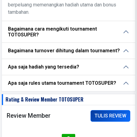
berpeluang memenangkan hadiah utama dan bonus
tambahan.
Bagaimana cara mengikuti tournament
TOTOSUPER?
Bagaimana turnover dihitung dalam tournament?
Apa saja hadiah yang tersedia?
Apa saja rules utama tournament TOTOSUPER?
Rating & Review Member TOTOSUPER
Review Member
TULIS REVIEW