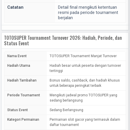
Catatan
Detail final mengikuti ketentuan
resmi pada periode tournament
berjalan
TOTOSUPER Tournament Turnover 2026: Hadiah, Periode, dan
Status Event
Nama Event
TOTOSUPER Tournament Manjat Turnover
Hadiah Utama
Hadiah besar untuk peserta dengan turnover
tertinggi
Hadiah Tambahan
Bonus saldo, cashback, dan hadiah khusus
untuk beberapa peringkat terbaik
Periode Tournament
Mengikuti jadwal promo TOTOSUPER yang
sedang berlangsung
Status Event
Sedang Berlangsung
Kategori Permainan
Permainan slot gacor yang termasuk dalam
daftar tournament