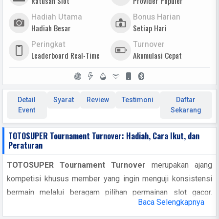
Ratusan Slot
Provider Populer
Hadiah Utama
Bonus Harian
Hadiah Besar
Setiap Hari
Peringkat
Turnover
Leaderboard Real-Time
Akumulasi Cepat
Detail
Syarat
Review
Testimoni
Daftar
Event
Sekarang
TOTOSUPER Tournament Turnover: Hadiah, Cara Ikut, dan
Peraturan
TOTOSUPER Tournament Turnover
merupakan ajang
kompetisi khusus member yang ingin menguji konsistensi
bermain melalui beragam pilihan permainan slot gacor.
Baca Selengkapnya
Dalam tournament ini, setiap aktivitas permainan yang