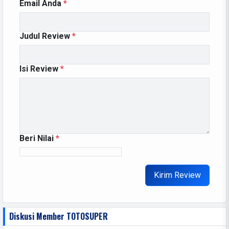
Email Anda
*
Judul Review
*
Isi Review
*
Beri Nilai
*
Kirim Review
Diskusi Member TOTOSUPER