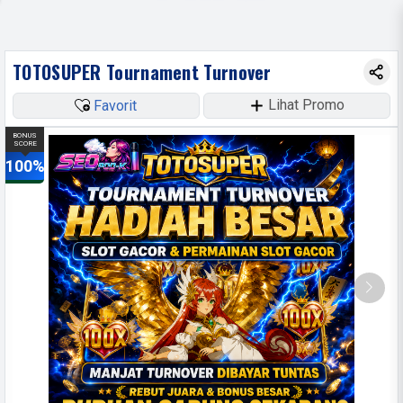
TOTOSUPER Tournament Turnover
Lihat Promo
Favorit
BONUS
SCORE
100%