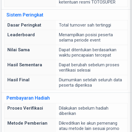
ketentuan resmi TOTOSUPER
Sistem Peringkat
Dasar Peringkat
Total turnover sah tertinggi
Leaderboard
Menampilkan posisi peserta
selama periode event
Nilai Sama
Dapat ditentukan berdasarkan
waktu pencapaian tercepat
Hasil Sementara
Dapat berubah sebelum proses
verifikasi selesai
Hasil Final
Diumumkan setelah seluruh data
peserta diperiksa
Pembayaran Hadiah
Proses Verifikasi
Dilakukan sebelum hadiah
diberikan
Metode Pemberian
Dikreditkan ke akun pemenang
atau metode lain sesuai promo