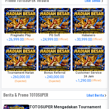
Promo TOTOSUPER Terbaru
Lihat Semua
Pragmatic Play
PG Soft
Habanero
৳.26,999.00
৳.24,999.00
৳.30,999.00
(Official)
(Official)
(Official)
Tournament Harian
Bonus Referral
Customer Service
24 Jam
৳.260,000.00
৳.240,000.00
৳.1,290.00
(Official)
(Expected)
(Expected)
Berita & Promo TOTOSUPER
Lihat Berita
TOTOSUPER Mengadakan Tournament