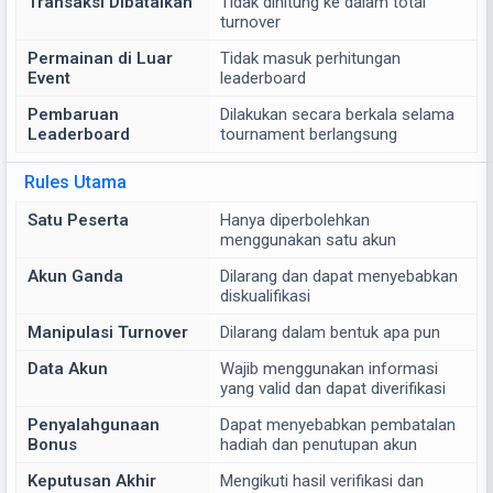
Transaksi Dibatalkan
Tidak dihitung ke dalam total
turnover
Permainan di Luar
Tidak masuk perhitungan
Event
leaderboard
Pembaruan
Dilakukan secara berkala selama
Leaderboard
tournament berlangsung
Rules Utama
Satu Peserta
Hanya diperbolehkan
menggunakan satu akun
Akun Ganda
Dilarang dan dapat menyebabkan
diskualifikasi
Manipulasi Turnover
Dilarang dalam bentuk apa pun
Data Akun
Wajib menggunakan informasi
yang valid dan dapat diverifikasi
Penyalahgunaan
Dapat menyebabkan pembatalan
Bonus
hadiah dan penutupan akun
Keputusan Akhir
Mengikuti hasil verifikasi dan