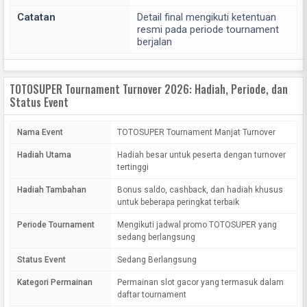
Catatan
Detail final mengikuti ketentuan
resmi pada periode tournament
berjalan
TOTOSUPER Tournament Turnover 2026: Hadiah, Periode, dan
Status Event
Nama Event
TOTOSUPER Tournament Manjat Turnover
Hadiah Utama
Hadiah besar untuk peserta dengan turnover
tertinggi
Hadiah Tambahan
Bonus saldo, cashback, dan hadiah khusus
untuk beberapa peringkat terbaik
Periode Tournament
Mengikuti jadwal promo TOTOSUPER yang
sedang berlangsung
Status Event
Sedang Berlangsung
Kategori Permainan
Permainan slot gacor yang termasuk dalam
daftar tournament