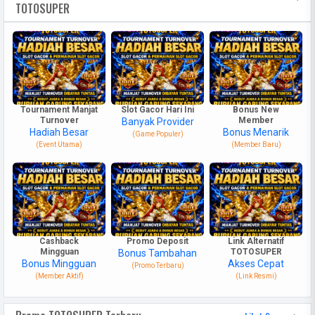
TOTOSUPER
Tournament Manjat
Slot Gacor Hari Ini
Bonus New
Turnover
Member
Banyak Provider
Hadiah Besar
Bonus Menarik
(Game Populer)
(Event Utama)
(Member Baru)
Cashback
Promo Deposit
Link Alternatif
Mingguan
TOTOSUPER
Bonus Tambahan
Bonus Mingguan
Akses Cepat
(Promo Terbaru)
(Member Aktif)
(Link Resmi)