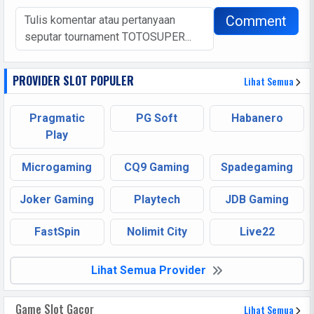
Comment
PROVIDER SLOT POPULER
Lihat Semua
Pragmatic
PG Soft
Habanero
Play
Microgaming
CQ9 Gaming
Spadegaming
Joker Gaming
Playtech
JDB Gaming
FastSpin
Nolimit City
Live22
Lihat Semua Provider
Game Slot Gacor
Lihat Semua