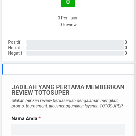
0
0 Penilaian
0 Review
Positif
0
Netral
0
Negatif
0
Tulis Review
JADILAH YANG PERTAMA MEMBERIKAN
REVIEW TOTOSUPER
Silakan berikan review berdasarkan pengalaman mengikuti
promo, tournament, atau menggunakan layanan TOTOSUPER.
Nama Anda
*