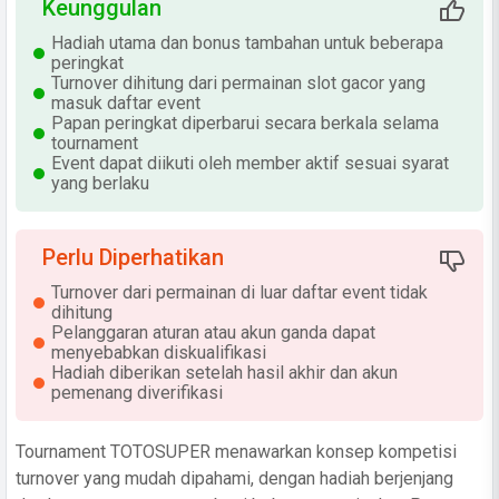
Keunggulan
Untuk berpartisipasi, member harus memiliki akun
Hadiah utama dan bonus tambahan untuk beberapa
peringkat
TOTOSUPER yang aktif, melakukan login melalui link resmi,
Turnover dihitung dari permainan slot gacor yang
lalu bermain pada permainan yang termasuk dalam daftar
masuk daftar event
Papan peringkat diperbarui secara berkala selama
tournament. Turnover hanya dihitung dari permainan dan
tournament
periode yang telah ditentukan. Transaksi di luar masa
Event dapat diikuti oleh member aktif sesuai syarat
yang berlaku
kompetisi, permainan yang tidak termasuk kategori event,
taruhan yang dibatalkan, serta aktivitas yang terindikasi
Perlu Diperhatikan
melanggar ketentuan tidak akan dimasukkan ke dalam
perhitungan.
Turnover dari permainan di luar daftar event tidak
dihitung
Pelanggaran aturan atau akun ganda dapat
Peraturan utama tournament mencakup penggunaan satu
menyebabkan diskualifikasi
akun untuk satu peserta, larangan membuat akun ganda,
Hadiah diberikan setelah hasil akhir dan akun
pemenang diverifikasi
larangan bekerja sama untuk memanipulasi peringkat, serta
kewajiban menggunakan data akun yang valid. TOTOSUPER
Tournament TOTOSUPER menawarkan konsep kompetisi
berhak melakukan pemeriksaan terhadap aktivitas peserta
turnover yang mudah dipahami, dengan hadiah berjenjang
apabila ditemukan pola permainan yang tidak wajar. Jika