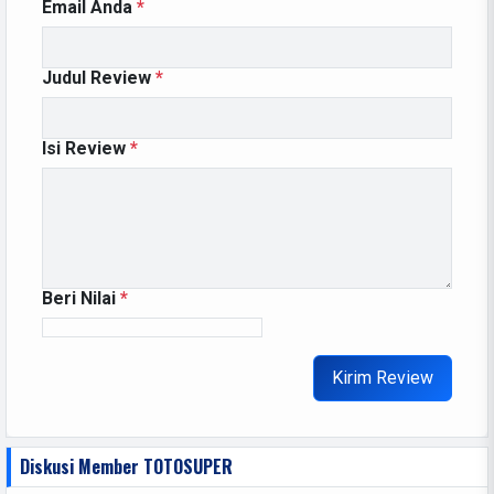
Email Anda
*
Judul Review
*
Isi Review
*
Beri Nilai
*
Kirim Review
Diskusi Member TOTOSUPER