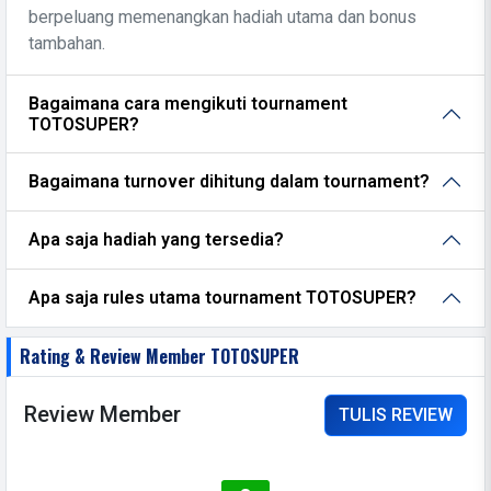
berpeluang memenangkan hadiah utama dan bonus
tambahan.
Bagaimana cara mengikuti tournament
TOTOSUPER?
Bagaimana turnover dihitung dalam tournament?
Apa saja hadiah yang tersedia?
Apa saja rules utama tournament TOTOSUPER?
Rating & Review Member TOTOSUPER
Review Member
TULIS REVIEW