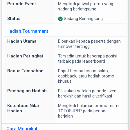
Periode Event
Mengikuti jadwal promo yang
proses pembagian hadiah berjalan lancar. TOTOSUPER juga
sedang berlangsung
dapat meminta konfirmasi tambahan sebelum hadiah
Status
Sedang Berlangsung
diberikan, terutama untuk hadiah dengan nominal besar atau
Hadiah Tournament
hadiah khusus.
Hadiah Utama
Diberikan kepada peserta dengan
Dengan pilihan permainan slot gacor yang beragam, sistem
turnover tertinggi
peringkat yang jelas, dan hadiah tournament yang menarik,
Hadiah Peringkat
Tersedia untuk beberapa posisi
TOTOSUPER menghadirkan kompetisi yang cocok bagi
terbaik pada leaderboard
member yang ingin mengejar pencapaian turnover secara
Bonus Tambahan
Dapat berupa bonus saldo,
cashback, atau hadiah promo
terukur. Peserta sebaiknya mengatur batas permainan,
khusus
membaca seluruh syarat dan ketentuan, serta mengikuti
Pembagian Hadiah
Dilakukan setelah periode event
tournament secara bertanggung jawab agar pengalaman
berakhir dan hasil diverifikasi
bermain tetap nyaman dan terkontrol.
Ketentuan Nilai
Mengikuti halaman promo resmi
Hadiah
TOTOSUPER pada periode
berjalan
Cara Mengikuti