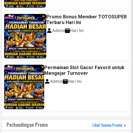
Promo Bonus Member TOTOSUPER
Terbaru Hari Ini
Admin
Hari Ini
Permainan Slot Gacor Favorit untuk
Mengejar Turnover
Admin
Hari Ini
Perbandingan Promo
Lihat Semua Promo