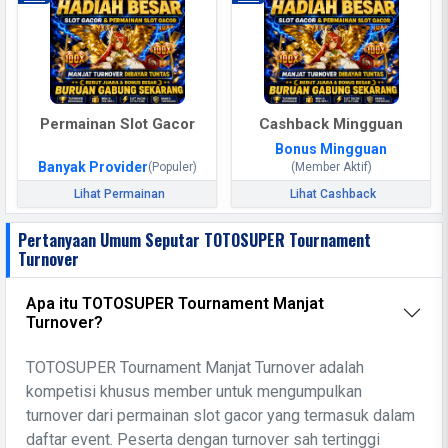
92%
88%
Permainan Slot Gacor
Cashback Mingguan
Bonus Mingguan
Banyak Provider
(Populer)
(Member Aktif)
Lihat Permainan
Lihat Cashback
Pertanyaan Umum Seputar TOTOSUPER Tournament
Turnover
Apa itu TOTOSUPER Tournament Manjat
Turnover?
TOTOSUPER Tournament Manjat Turnover adalah
kompetisi khusus member untuk mengumpulkan
turnover dari permainan slot gacor yang termasuk dalam
daftar event. Peserta dengan turnover sah tertinggi