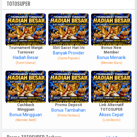
TOTOSUPER
Tournament Manjat
Slot Gacor Hari Ini
Bonus New
Turnover
Member
Banyak Provider
Hadiah Besar
Bonus Menarik
(Game Populer)
(Event Utama)
(Member Baru)
Cashback
Promo Deposit
Link Alternatif
Mingguan
TOTOSUPER
Bonus Tambahan
Bonus Mingguan
Akses Cepat
(Promo Terbaru)
(Member Aktif)
(Link Resmi)