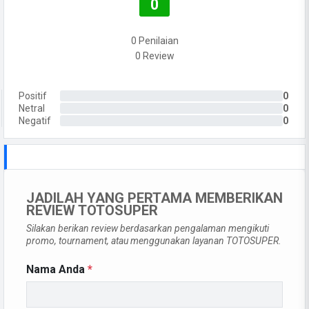
0
0 Penilaian
0 Review
Positif
0
Netral
0
Negatif
0
Tulis Review
JADILAH YANG PERTAMA MEMBERIKAN
REVIEW TOTOSUPER
Silakan berikan review berdasarkan pengalaman mengikuti
promo, tournament, atau menggunakan layanan TOTOSUPER.
Nama Anda
*