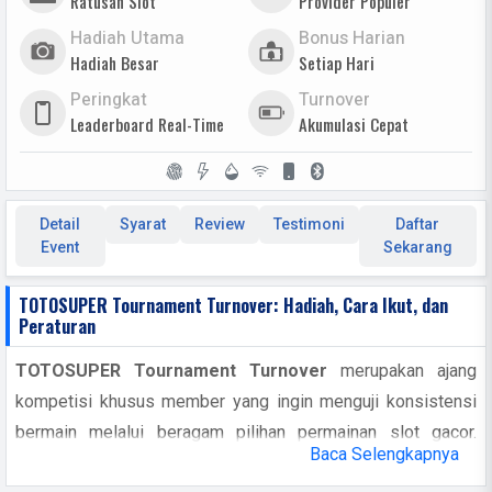
Ratusan Slot
Provider Populer
Hadiah Utama
Bonus Harian
Hadiah Besar
Setiap Hari
Peringkat
Turnover
Leaderboard Real-Time
Akumulasi Cepat
Detail
Syarat
Review
Testimoni
Daftar
Event
Sekarang
TOTOSUPER Tournament Turnover: Hadiah, Cara Ikut, dan
Peraturan
TOTOSUPER Tournament Turnover
merupakan ajang
kompetisi khusus member yang ingin menguji konsistensi
bermain melalui beragam pilihan permainan slot gacor.
Baca Selengkapnya
Dalam tournament ini, setiap aktivitas permainan yang