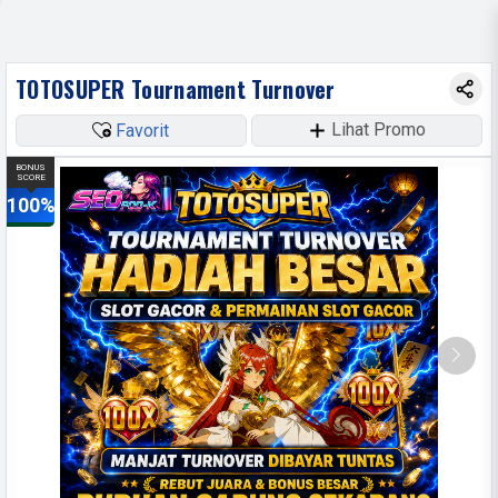
TOTOSUPER Tournament Turnover
Lihat Promo
Favorit
BONUS
SCORE
100%