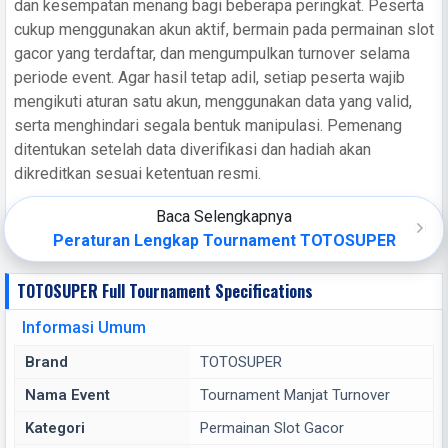
dan kesempatan menang bagi beberapa peringkat. Peserta
terbukti terjadi penyalahgunaan bonus, manipulasi turnover,
cukup menggunakan akun aktif, bermain pada permainan slot
penggunaan identitas palsu, atau tindakan lain yang
gacor yang terdaftar, dan mengumpulkan turnover selama
bertentangan dengan syarat event, maka peserta dapat
periode event. Agar hasil tetap adil, setiap peserta wajib
mengikuti aturan satu akun, menggunakan data yang valid,
didiskualifikasi dan hadiah dapat dibatalkan.
serta menghindari segala bentuk manipulasi. Pemenang
Papan peringkat dapat diperbarui secara berkala dan belum
ditentukan setelah data diverifikasi dan hadiah akan
dikreditkan sesuai ketentuan resmi.
tentu berubah secara real-time pada setiap putaran
permainan. Hasil akhir ditentukan setelah periode
Baca Selengkapnya
tournament selesai dan seluruh data peserta diverifikasi.
Peraturan Lengkap Tournament TOTOSUPER
Bila terdapat nilai turnover yang sama, penentuan posisi
TOTOSUPER Full Tournament Specifications
dapat mengikuti waktu pencapaian tercepat, total sesi
permainan, atau aturan tie-break lain yang diumumkan pada
Informasi Umum
halaman event.
Brand
TOTOSUPER
Hadiah biasanya dikreditkan ke akun pemenang setelah
Nama Event
Tournament Manjat Turnover
proses verifikasi selesai. Member wajib memastikan
Kategori
Permainan Slot Gacor
informasi akun dan metode pembayaran telah sesuai agar