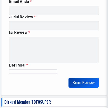
Email Anda
*
Judul Review
*
Isi Review
*
Beri Nilai
*
Kirim Review
Diskusi Member TOTOSUPER