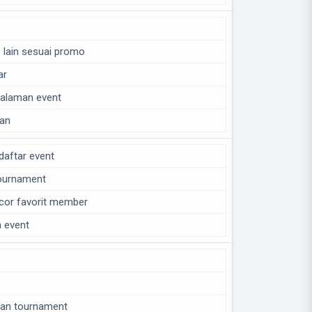
 lain sesuai promo
ar
halaman event
ran
daftar event
tournament
acor favorit member
n event
dan tournament