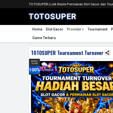
TOTOSUPER | Link Resmi Permainan Slot Gacor dan Tou
TOTOSUPER
Home
Slot Gacor
Provider
Tournament
Game Terbaru
TOTOSUPER Tournament Turnover
BONUS
SCORE
100%