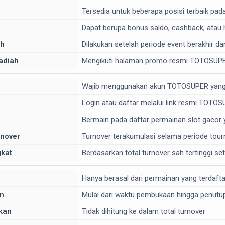
Tersedia untuk beberapa posisi terbaik pad
Dapat berupa bonus saldo, cashback, atau
ah
Dilakukan setelah periode event berakhir dan 
adiah
Mengikuti halaman promo resmi TOTOSUPER
Wajib menggunakan akun TOTOSUPER yang a
Login atau daftar melalui link resmi TOTO
Bermain pada daftar permainan slot gacor
nover
Turnover terakumulasi selama periode tou
gkat
Berdasarkan total turnover sah tertinggi sete
Hanya berasal dari permainan yang terdaft
an
Mulai dari waktu pembukaan hingga penut
lkan
Tidak dihitung ke dalam total turnover