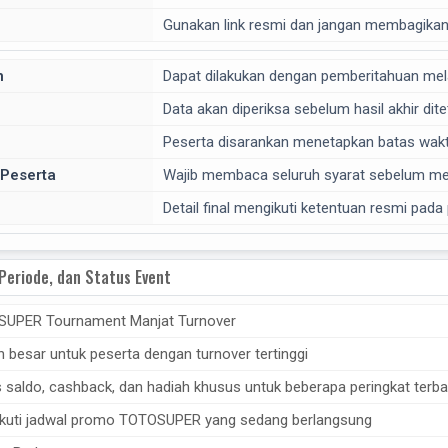
Gunakan link resmi dan jangan membagikan 
n
Dapat dilakukan dengan pemberitahuan me
Data akan diperiksa sebelum hasil akhir dit
Peserta disarankan menetapkan batas wakt
Peserta
Wajib membaca seluruh syarat sebelum men
Detail final mengikuti ketentuan resmi pada
eriode, dan Status Event
UPER Tournament Manjat Turnover
h besar untuk peserta dengan turnover tertinggi
 saldo, cashback, dan hadiah khusus untuk beberapa peringkat terba
kuti jadwal promo TOTOSUPER yang sedang berlangsung