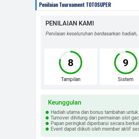
Hadiah tournament disiapkan dalam beberapa 
Penilaian Tournament TOTOSUPER
utama dengan nilai terbesar, sementara pes
ketentuan event yang sedang berlangsung. Ju
PENILAIAN KAMI
disarankan selalu memeriksa halaman promo 
Penilaian keseluruhan berdasarkan hadiah,
Untuk berpartisipasi, member harus memiliki
dalam daftar tournament. Turnover hanya dihit
8
9
termasuk kategori event, taruhan yang dibatalk
Peraturan utama tournament mencakup penggun
Tampilan
Sistem
peringkat, serta kewajiban menggunakan data 
permainan yang tidak wajar. Jika terbukti terj
dengan syarat event, maka peserta dapat didisk
Keunggulan
Hadiah utama dan bonus tambahan untuk
Papan peringkat dapat diperbarui secara berk
Turnover dihitung dari permainan slot ga
periode tournament selesai dan seluruh data p
Papan peringkat diperbarui secara berka
Event dapat diikuti oleh member aktif se
tercepat, total sesi permainan, atau aturan ti