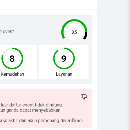
. Peringkat teratas berhak memperoleh hadiah
mbahan, cashback, atau hadiah khusus sesuai
erbeda pada setiap periode, sehingga peserta
i event
8.5
i, lalu bermain pada permainan yang termasuk
i di luar masa kompetisi, permainan yang tidak
8
9
kan dimasukkan ke dalam perhitungan.
da, larangan bekerja sama untuk memanipulasi
Kemudahan
Layanan
adap aktivitas peserta apabila ditemukan pola
tas palsu, atau tindakan lain yang bertentangan
luar daftar event tidak dihitung
ran permainan. Hasil akhir ditentukan setelah
akun ganda dapat menyebabkan
entuan posisi dapat mengikuti waktu pencapaian
asil akhir dan akun pemenang diverifikasi