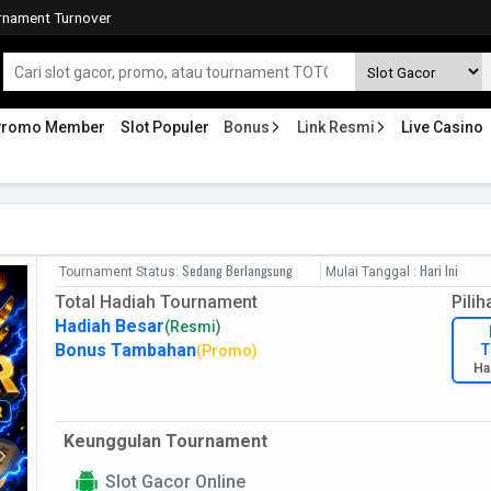
rnament Turnover
Promo Member
Slot Populer
Bonus
Link Resmi
Live Casino
Sedang Berlangsung
Hari Ini
Tournament
Status:
Mulai
Tanggal
:
Total Hadiah Tournament
Pilih
Hadiah Besar
(Resmi)
Bonus Tambahan
T
(Promo)
Ha
Keunggulan Tournament
Slot Gacor Online