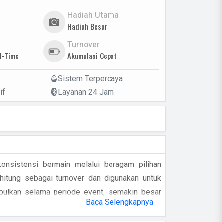
Hadiah Utama
Hadiah Besar
Turnover
l-Time
Akumulasi Cepat
Sistem Terpercaya
if
Layanan 24 Jam
nsistensi bermain melalui beragam pilihan
hitung sebagai turnover dan digunakan untuk
mpulkan selama periode event, semakin besar
Baca Selengkapnya