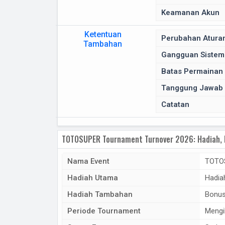
Keamanan Akun
Ketentuan
Perubahan Atura
Tambahan
Gangguan Sistem
Batas Permainan
Tanggung Jawab 
Catatan
TOTOSUPER Tournament Turnover 2026: Hadiah, P
Nama Event
TOTOS
Hadiah Utama
Hadia
Hadiah Tambahan
Bonus
Periode Tournament
Mengi