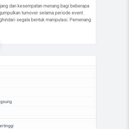
n informasi akun dan metode pembayaran telah
njang dan kesempatan menang bagi beberapa
ngumpulkan turnover selama periode event.
belum hadiah diberikan, terutama untuk hadiah
enghindari segala bentuk manipulasi. Pemenang
ng menarik, TOTOSUPER menghadirkan kompetisi
r batas permainan, membaca seluruh syarat dan
rkontrol.
ngsung
ertinggi