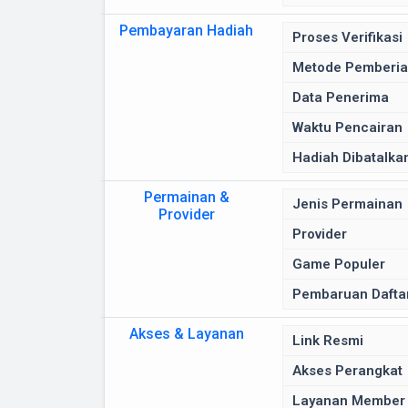
Pembayaran Hadiah
Proses Verifikasi
Metode Pemberi
Data Penerima
Waktu Pencairan
Hadiah Dibatalka
Permainan &
Jenis Permainan
Provider
Provider
Game Populer
Pembaruan Dafta
Akses & Layanan
Link Resmi
Akses Perangkat
Layanan Member