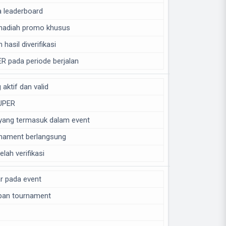
a leaderboard
 hadiah promo khusus
hasil diverifikasi
 pada periode berjalan
ktif dan valid
SUPER
 yang termasuk dalam event
rnament berlangsung
lah verifikasi
ar pada event
upan tournament