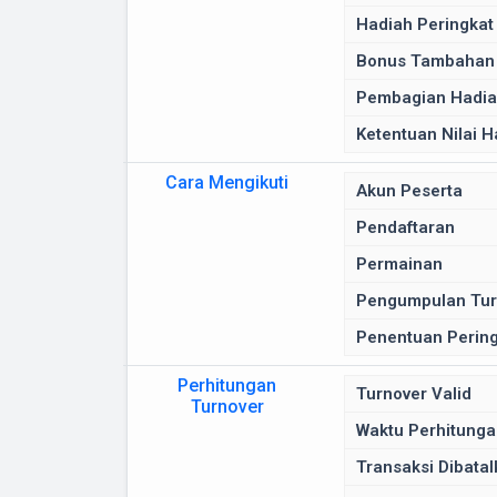
Hadiah Peringkat
Bonus Tambahan
Pembagian Hadi
Ketentuan Nilai H
Cara Mengikuti
Akun Peserta
Pendaftaran
Permainan
Pengumpulan Tur
Penentuan Perin
Perhitungan
Turnover Valid
Turnover
Waktu Perhitung
Transaksi Dibata