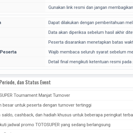
Gunakan link resmi dan jangan membagikan 
n
Dapat dilakukan dengan pemberitahuan me
Data akan diperiksa sebelum hasil akhir dit
Peserta disarankan menetapkan batas wakt
Peserta
Wajib membaca seluruh syarat sebelum men
Detail final mengikuti ketentuan resmi pada
eriode, dan Status Event
UPER Tournament Manjat Turnover
h besar untuk peserta dengan turnover tertinggi
 saldo, cashback, dan hadiah khusus untuk beberapa peringkat terba
kuti jadwal promo TOTOSUPER yang sedang berlangsung