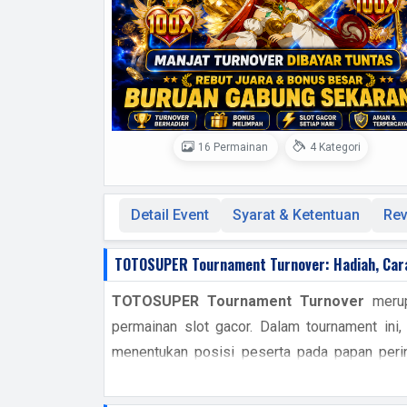
16 Permainan
4 Kategori
Detail Event
Syarat & Ketentuan
Re
TOTOSUPER Tournament Turnover: Hadiah, Cara
TOTOSUPER Tournament Turnover
merup
permainan slot gacor. Dalam tournament ini
menentukan posisi peserta pada papan perin
peluang peserta untuk masuk ke jajaran peme