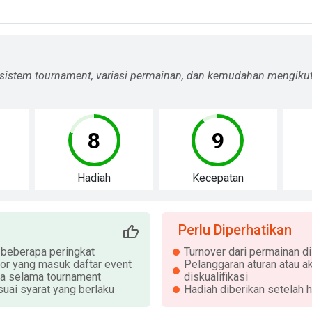
tingkat agar lebih banyak peserta memiliki kesempatan menang
erta pada posisi berikutnya tetap bisa mendapatkan bonus ta
mlah pemenang, total hadiah, serta pembagian hadiah dapat b
resmi TOTOSUPER sebelum mengikuti kompetisi.
 sistem tournament, variasi permainan, dan kemudahan mengikut
 akun TOTOSUPER yang aktif, melakukan login melalui link resm
ung dari permainan dan periode yang telah ditentukan. Transaks
8
9
an, serta aktivitas yang terindikasi melanggar ketentuan tidak a
aan satu akun untuk satu peserta, larangan membuat akun gan
Hadiah
Kecepatan
akun yang valid. TOTOSUPER berhak melakukan pemeriksaan terh
adi penyalahgunaan bonus, manipulasi turnover, penggunaan identi
ualifikasi dan hadiah dapat dibatalkan.
Perlu Diperhatikan
 beberapa peringkat
Turnover dari permainan di 
ala dan belum tentu berubah secara real-time pada setiap puta
cor yang masuk daftar event
Pelanggaran aturan atau 
eserta diverifikasi. Bila terdapat nilai turnover yang sama, pen
la selama tournament
diskualifikasi
suai syarat yang berlaku
Hadiah diberikan setelah h
e-break lain yang diumumkan pada halaman event.