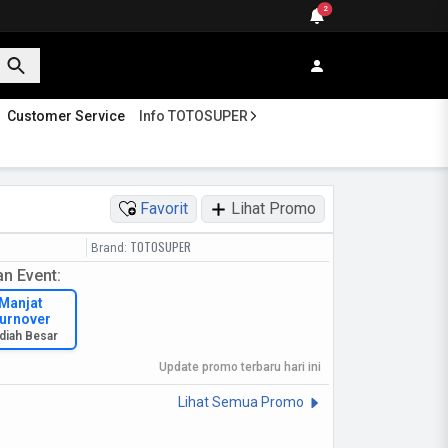
unread messages
2
Customer Service
Info TOTOSUPER
Lihat Promo
Favorit
TOTOSUPER
Brand:
an Event:
Manjat
urnover
diah Besar
Update promo terbaru hari ini
Lihat Semua Promo