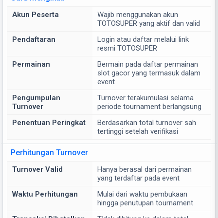
Akun Peserta
Wajib menggunakan akun
TOTOSUPER yang aktif dan valid
Pendaftaran
Login atau daftar melalui link
resmi TOTOSUPER
Permainan
Bermain pada daftar permainan
slot gacor yang termasuk dalam
event
Pengumpulan
Turnover terakumulasi selama
Turnover
periode tournament berlangsung
Penentuan Peringkat
Berdasarkan total turnover sah
tertinggi setelah verifikasi
Perhitungan Turnover
Turnover Valid
Hanya berasal dari permainan
yang terdaftar pada event
Waktu Perhitungan
Mulai dari waktu pembukaan
hingga penutupan tournament