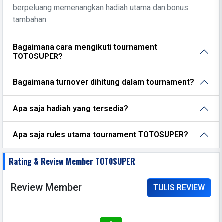
berpeluang memenangkan hadiah utama dan bonus
tambahan.
Bagaimana cara mengikuti tournament
TOTOSUPER?
Bagaimana turnover dihitung dalam tournament?
Apa saja hadiah yang tersedia?
Apa saja rules utama tournament TOTOSUPER?
Rating & Review Member TOTOSUPER
Review Member
TULIS REVIEW