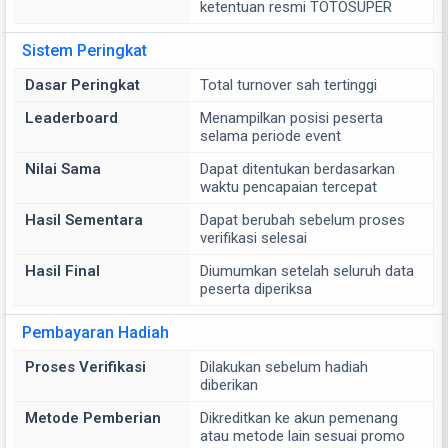
ketentuan resmi TOTOSUPER
Sistem Peringkat
Dasar Peringkat
Total turnover sah tertinggi
Leaderboard
Menampilkan posisi peserta
selama periode event
Nilai Sama
Dapat ditentukan berdasarkan
waktu pencapaian tercepat
Hasil Sementara
Dapat berubah sebelum proses
verifikasi selesai
Hasil Final
Diumumkan setelah seluruh data
peserta diperiksa
Pembayaran Hadiah
Proses Verifikasi
Dilakukan sebelum hadiah
diberikan
Metode Pemberian
Dikreditkan ke akun pemenang
atau metode lain sesuai promo