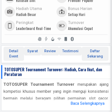
Ratusan Slot
Provider Populer
Hadiah Utama
Bonus Harian
Hadiah Besar
Setiap Hari
Peringkat
Turnover
Leaderboard Real-Time
Akumulasi Cepat
Detail
Syarat
Review
Testimoni
Daftar
Event
Sekarang
TOTOSUPER Tournament Turnover: Hadiah, Cara Ikut, dan
Peraturan
TOTOSUPER Tournament Turnover
merupakan ajang
kompetisi khusus member yang ingin menguji konsistensi
bermain melalui beragam pilihan permainan slot gacor.
Baca Selengkapnya
Dalam tournament ini, setiap aktivitas permainan yang