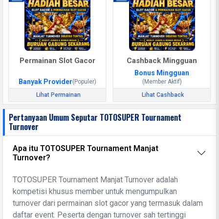
92%
88%
Permainan Slot Gacor
Cashback Mingguan
Bonus Mingguan
Banyak Provider
(Populer)
(Member Aktif)
Lihat Permainan
Lihat Cashback
Pertanyaan Umum Seputar TOTOSUPER Tournament
Turnover
Apa itu TOTOSUPER Tournament Manjat
Turnover?
TOTOSUPER Tournament Manjat Turnover adalah
kompetisi khusus member untuk mengumpulkan
turnover dari permainan slot gacor yang termasuk dalam
daftar event. Peserta dengan turnover sah tertinggi