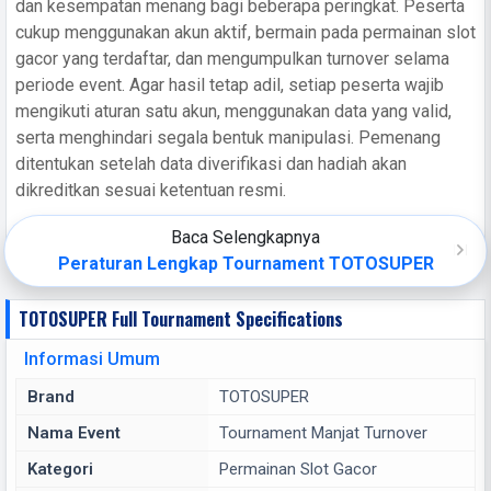
dan kesempatan menang bagi beberapa peringkat. Peserta
terbukti terjadi penyalahgunaan bonus, manipulasi turnover,
cukup menggunakan akun aktif, bermain pada permainan slot
penggunaan identitas palsu, atau tindakan lain yang
gacor yang terdaftar, dan mengumpulkan turnover selama
bertentangan dengan syarat event, maka peserta dapat
periode event. Agar hasil tetap adil, setiap peserta wajib
mengikuti aturan satu akun, menggunakan data yang valid,
didiskualifikasi dan hadiah dapat dibatalkan.
serta menghindari segala bentuk manipulasi. Pemenang
Papan peringkat dapat diperbarui secara berkala dan belum
ditentukan setelah data diverifikasi dan hadiah akan
dikreditkan sesuai ketentuan resmi.
tentu berubah secara real-time pada setiap putaran
permainan. Hasil akhir ditentukan setelah periode
Baca Selengkapnya
tournament selesai dan seluruh data peserta diverifikasi.
Peraturan Lengkap Tournament TOTOSUPER
Bila terdapat nilai turnover yang sama, penentuan posisi
TOTOSUPER Full Tournament Specifications
dapat mengikuti waktu pencapaian tercepat, total sesi
permainan, atau aturan tie-break lain yang diumumkan pada
Informasi Umum
halaman event.
Brand
TOTOSUPER
Hadiah biasanya dikreditkan ke akun pemenang setelah
Nama Event
Tournament Manjat Turnover
proses verifikasi selesai. Member wajib memastikan
Kategori
Permainan Slot Gacor
informasi akun dan metode pembayaran telah sesuai agar