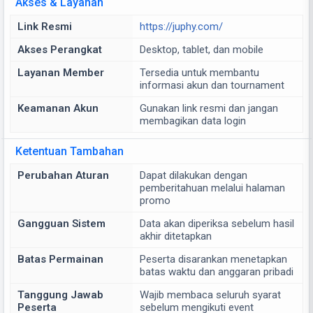
Akses & Layanan
Link Resmi
https://juphy.com/
Akses Perangkat
Desktop, tablet, dan mobile
Layanan Member
Tersedia untuk membantu
informasi akun dan tournament
Keamanan Akun
Gunakan link resmi dan jangan
membagikan data login
Ketentuan Tambahan
Perubahan Aturan
Dapat dilakukan dengan
pemberitahuan melalui halaman
promo
Gangguan Sistem
Data akan diperiksa sebelum hasil
akhir ditetapkan
Batas Permainan
Peserta disarankan menetapkan
batas waktu dan anggaran pribadi
Tanggung Jawab
Wajib membaca seluruh syarat
Peserta
sebelum mengikuti event