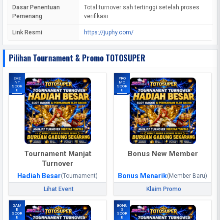
Dasar Penentuan
Total turnover sah tertinggi setelah proses
Pemenang
verifikasi
Link Resmi
https://juphy.com/
Pilihan Tournament & Promo TOTOSUPER
EVE
PRO
NT
MO
SCOR
SCOR
E
E
95%
90%
Tournament Manjat
Bonus New Member
Turnover
Hadiah Besar
Bonus Menarik
(Tournament)
(Member Baru)
Lihat Event
Klaim Promo
GAM
BONU
E
S
SCOR
SCOR
E
E