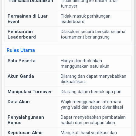
Transaksi Dibatalkan
Tidak dihitung ke dalam total
turnover
Permainan di Luar
Tidak masuk perhitungan
Event
leaderboard
Pembaruan
Dilakukan secara berkala selama
Leaderboard
tournament berlangsung
Rules Utama
Satu Peserta
Hanya diperbolehkan
menggunakan satu akun
Akun Ganda
Dilarang dan dapat menyebabkan
diskualifikasi
Manipulasi Turnover
Dilarang dalam bentuk apa pun
Data Akun
Wajib menggunakan informasi
yang valid dan dapat diverifikasi
Penyalahgunaan
Dapat menyebabkan pembatalan
Bonus
hadiah dan penutupan akun
Keputusan Akhir
Mengikuti hasil verifikasi dan