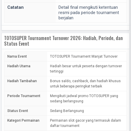
Catatan
Detail final mengikuti ketentuan
resmi pada periode tournament
berjalan
TOTOSUPER Tournament Turnover 2026: Hadiah, Periode, dan
Status Event
Nama Event
TOTOSUPER Tournament Manjat Turnover
Hadiah Utama
Hadiah besar untuk peserta dengan turnover
tertinggi
Hadiah Tambahan
Bonus saldo, cashback, dan hadiah khusus
untuk beberapa peringkat terbaik
Periode Tournament
Mengikuti jadwal promo TOTOSUPER yang
sedang berlangsung
Status Event
Sedang Berlangsung
Kategori Permainan
Permainan slot gacor yang termasuk dalam
daftar tournament